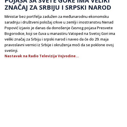
ZNAČAJ ZA SRBIJU I SRPSKI NAROD
Ministar bez portfelja zadužen za međunarodnu ekonomsku
saradnju i društveni položaj crkve u zemlji i inostranstvu Nenad
Popović izjavio je danas da donošenje časnog pojasa Presvete
Bogorodice, koji se čuva u manastiru Vatoped na Svetoj Gori ima
veliki značaj za Srbiju i srpski narod i naveo da će do 29. maja
pravoslavni vernici iz Srbije i okruženja moći da se poklone ovoj
svetinji.
Nastavak na Radio Televizija Vojvodine...