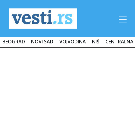
BEOGRAD
NOVI SAD
VOJVODINA
NIŠ
CENTRALNA 