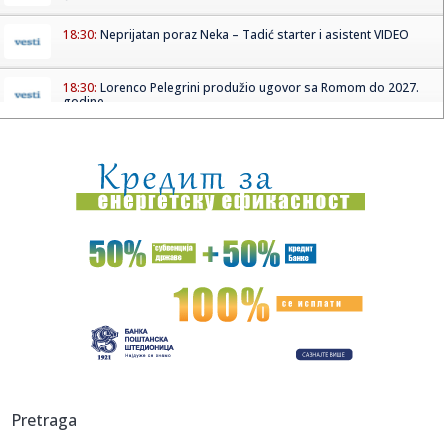
18:30:
Neprijatan poraz Neka – Tadić starter i asistent VIDEO
18:30:
Lorenco Pelegrini produžio ugovor sa Romom do 2027.
godine
18:27:
Nissan NX7
18:26:
"Iran obećao nesmetan protok nafte kroz Ormuski
moreuz"
18:24:
Incident u fabrici u Kikindi! Hitno reagovali policija i lekari, ...
18:20:
Crna Gora demantovala navode o pristupanju vojnom
savezu Hrvatske...
18:16:
Željko Mitrović potvrdio: Posle Anđele, pa Cara - i ovaj
čove...
18:16:
Hetafe ispustio pobedu protiv premijerligaša, a onda
Pretraga
saopštio v...