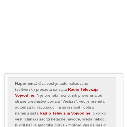
Napomena:
Ova vest je automatizovano
(softverski) preuzeta sa sajta
Radio Televizija
Vojvodine
. Nije preneta ručno, niti proverena od
strane uredništva portala "Vesti.rs", već je preneta
automatski, računajući na savesnost i dobru
nameru sajta
Radio Televizija Vojvodine
. Ukoliko
vest (članak) sadrži netačne navode, vređa nekog,
ili krši nečija autorska prava - molimo Vas da nas o