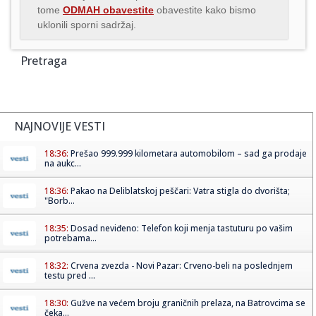
tome
ODMAH obavestite
obavestite kako bismo
uklonili sporni sadržaj.
Pretraga
NAJNOVIJE VESTI
18:36:
Prešao 999.999 kilometara automobilom – sad ga prodaje
na aukc...
18:36:
Pakao na Deliblatskoj peščari: Vatra stigla do dvorišta;
"Borb...
18:35:
Dosad neviđeno: Telefon koji menja tastuturu po vašim
potrebama...
18:32:
Crvena zvezda - Novi Pazar: Crveno-beli na poslednjem
testu pred ...
18:30:
Gužve na većem broju graničnih prelaza, na Batrovcima se
čeka...