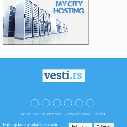
50...
17:59:
Evakuisano 20.000 ljudi zbog šumskog požara
17:51:
Nova medalja za Srbiju
17:47:
Iran se povukao?
17:45:
Steve Hackett i Steve Rothery objavili video za „Red Dragon“
...
17:45:
Turistima zasmetala kravlja zvona, gradonačelnik
odgovorio da se...
17:43:
Prva poseta Zelenskog Beogradu: Najava jačanja saradnje
Srbije i...
17:42:
U Crnoj Gori zaplijenjeno 38 kilograma marihuana
Arhiva
Politika privatnosti
Uslovi korišćenja
Kontakt
17:42:
Kolektivno vjenčanje u Bijeljini
Naš sajt koristi kolačiće kako bi
Prihvatam
Odbijam