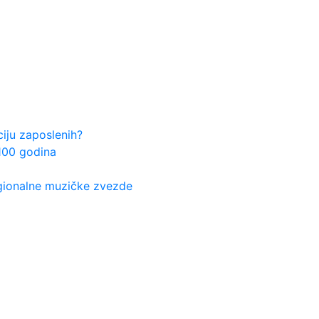
ju zaposlenih?
100 godina
egionalne muzičke zvezde