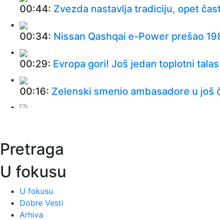
00:44:
Zvezda nastavlja tradiciju, opet čas
00:34:
Nissan Qashqai e-Power prešao 198
00:29:
Evropa gori! Još jedan toplotni talas,
00:16:
Zelenski smenio ambasadore u još č
00:09:
Humska konačno videla konkretan Par
Pretraga
00:05:
Roganović ne pomišlja na opuštanje
U fokusu
00:04:
Vukotić ne zna ko je Baba: "Vidim da
U fokusu
00:01:
Na današnji dan, 7. avgust
Dobre Vesti
Arhiva