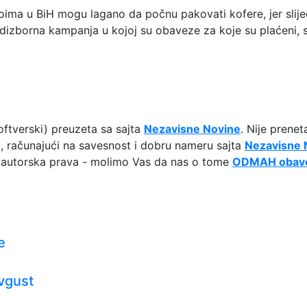
oima u BiH mogu lagano da počnu pakovati kofere, jer slij
edizborna kampanja u kojoj su obaveze za koje su plaćeni,
ftverski) preuzeta sa sajta
Nezavisne Novine
. Nije prenet
ki, računajući na savesnost i dobru nameru sajta
Nezavisne 
ja autorska prava - molimo Vas da nas o tome
ODMAH obave
e
avgust