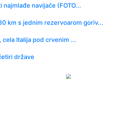
ti najmlađe navijače (FOTO...
0 km s jednim rezervoarom goriv...
 cela Italija pod crvenim ...
etiri države
tizan! Pogledajte hajlajtse p...
: Uvek ima mesta za napredak...
 ga svi hvale"