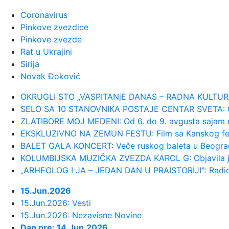
23:59:
U predgrađu Damaska podignut auto
Coronavirus
Pinkove zvezdice
23:55:
ROMAŠČENKO POSLE POTOPA U HUMSK
Pinkove zvezde
Rat u Ukrajini
Sirija
23:54:
Aleksić: "Nemamo čega da se plaši
Novak Đoković
23:48:
Trener Tobola: "Hteli smo da Partiz
OKRUGLI STO „VASPITANjE DANAS – RADNA KULTURA SUT
SELO SA 10 STANOVNIKA POSTAJE CENTAR SVETA: Ovde
ZLATIBORE MOJ MEDENI: Od 6. do 9. avgusta sajam 
23:47:
Škoda Peaq u serijskoj proizvodnji
EKSKLUZIVNO NA ZEMUN FESTU: Film sa Kanskog festiva
BALET GALA KONCERT: Veče ruskog baleta u Beogra
23:44:
"Mesi bi bio Pikaso" VIDEO
KOLUMBIJSKA MUZIČKA ZVEZDA KAROL G: Objavila je 
„ARHEOLOG I JA – JEDAN DAN U PRAISTORIJI": Radion
23:41:
Marinović nakon pobjede: Zaslužili sm
15.Jun.2026
15.Jun.2026: Vesti
23:41:
Može li ljetna avantura ipak nekako 
15.Jun.2026: Nezavisne Novine
Dan pre: 14.Jun.2026