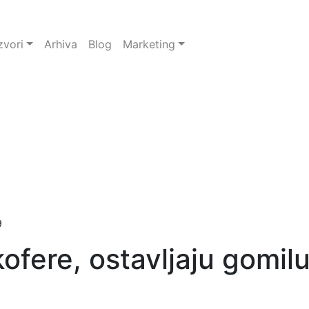
zvori
Arhiva
Blog
Marketing
9
 kofere, ostavljaju gomi