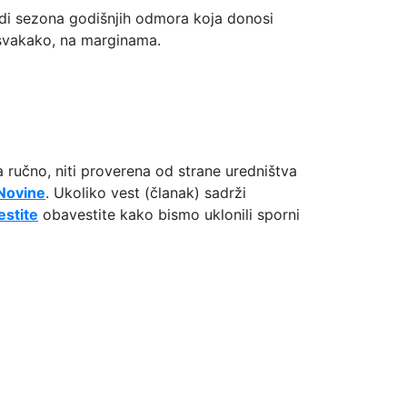
edi sezona godišnjih odmora koja donosi
 svakako, na marginama.
a ručno, niti proverena od strane uredništva
Novine
. Ukoliko vest (članak) sadrži
stite
obavestite kako bismo uklonili sporni