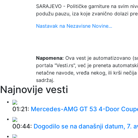
SARAJEVO - Političke garniture na svim niv
podužu pauzu, iza koje zvanično dolazi pr
Nastavak na Nezavisne Novine...
Napomena:
Ova vest je automatizovano (so
portala "Vesti.rs", već je preneta automats
netačne navode, vređa nekog, ili krši neči
sadržaj.
Najnovije vesti
01:21:
Mercedes-AMG GT 53 4-Door Coup
00:44:
Dogodilo se na današnji datum, 7. 