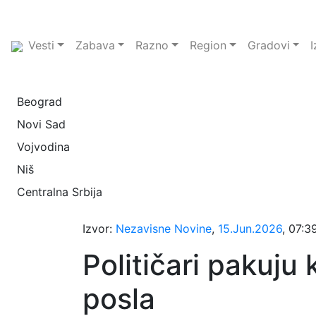
Vesti
Zabava
Razno
Region
Gradovi
I
Beograd
Novi Sad
Vojvodina
Niš
Centralna Srbija
Izvor:
Nezavisne Novine
,
15.Jun.2026
, 07:3
Političari pakuju
posla