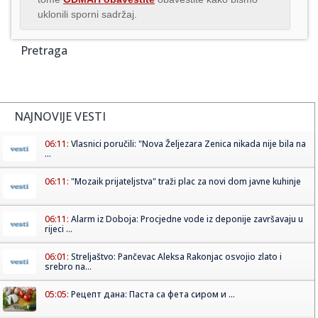
uklonili sporni sadržaj.
Pretraga
NAJNOVIJE VESTI
06:11:
Vlasnici poručili: "Nova Željezara Zenica nikada nije bila na
...
06:11:
"Mozaik prijateljstva" traži plac za novi dom javne kuhinje
06:11:
Alarm iz Doboja: Procjedne vode iz deponije završavaju u
rijeci ...
06:01:
Streljaštvo: Pančevac Aleksa Rakonjac osvojio zlato i
srebro na...
05:05:
Рецепт дана: Паста са фета сиром и ...