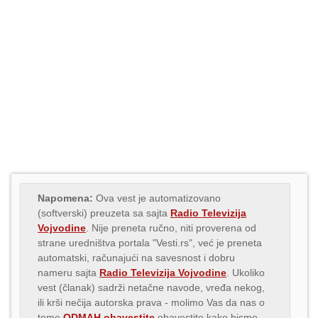
Napomena:
Ova vest je automatizovano
(softverski) preuzeta sa sajta
Radio Televizija
Vojvodine
. Nije preneta ručno, niti proverena od
strane uredništva portala "Vesti.rs", već je preneta
automatski, računajući na savesnost i dobru
nameru sajta
Radio Televizija Vojvodine
. Ukoliko
vest (članak) sadrži netačne navode, vređa nekog,
ili krši nečija autorska prava - molimo Vas da nas o
tome
ODMAH obavestite
obavestite kako bismo