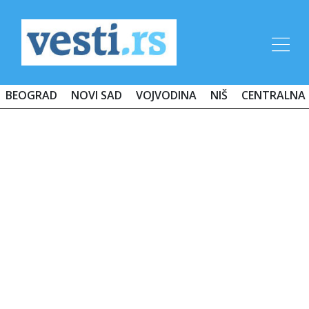
BEOGRAD
NOVI SAD
VOJVODINA
NIŠ
CENTRALNA 