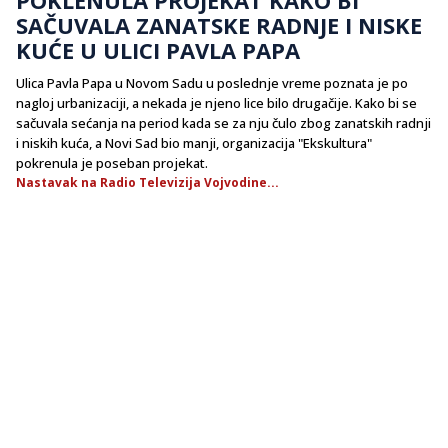
SAČUVALA ZANATSKE RADNJE I NISKE
KUĆE U ULICI PAVLA PAPA
Ulica Pavla Papa u Novom Sadu u poslednje vreme poznata je po
nagloj urbanizaciji, a nekada je njeno lice bilo drugačije. Kako bi se
sačuvala sećanja na period kada se za nju čulo zbog zanatskih radnji
i niskih kuća, a Novi Sad bio manji, organizacija "Ekskultura"
pokrenula je poseban projekat.
Nastavak na Radio Televizija Vojvodine...