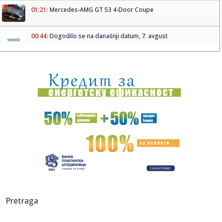
01:21:
Mercedes-AMG GT 53 4-Door Coupe
00:44:
Dogodilo se na današnji datum, 7. avgust
00:44:
Zvezda nastavlja tradiciju, opet časti najmlađe navijače
(FOTO...
00:34:
Nissan Qashqai e-Power prešao 1980 km s jednim
rezervoarom goriv...
00:29:
Evropa gori! Još jedan toplotni talas, cela Italija pod
crvenim ...
00:16:
Zelenski smenio ambasadore u još četiri države
00:09:
Humska konačno videla konkretan Partizan! Pogledajte
hajlajtse p...
00:05:
Roganović ne pomišlja na opuštanje: Uvek ima mesta za
Pretraga
napredak...
00:04:
Vukotić ne zna ko je Baba: "Vidim da ga svi hvale"