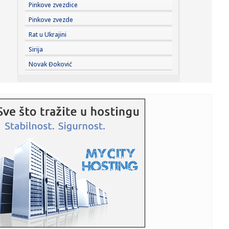
15:01:
Šta je sassy voda i zašto je ovog leta među
Pinkove zvezdice
najpretraživaniji...
Pinkove zvezde
14:59:
Dejan Stanković Kralj danas "staje na ludi kamen": Drago
Rat u Ukrajini
mi je ...
Sirija
14:58:
Užas u školi: Broj žrtava pucnjave na Tajlandu porastao na
Novak Đoković
dev...
14:56:
"Sahranio sam dedu, pa sam dao koš za pobedu
Partizana"
14:52:
Nafta vredna bilion dolara pokrenula novu dramu na
Grenlandu: Vla...
14:52:
Preminuo otac Lionela Mesija
14:51:
Tuga u porodici Mesi: Preminuo otac slavnog
argentinskog fudbaler...
14:50:
Otvorena izložba “Iluzije treba čuvati na sobnoj
temperaturi...
14:49:
Dubai u centru kripto-afere od četiri milijarde dolara: SAD
tvrd...