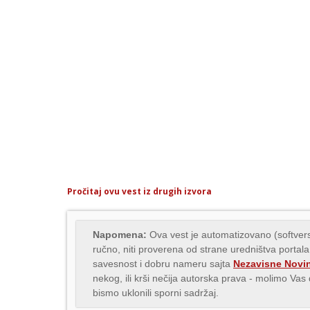
Pročitaj ovu vest iz drugih izvora
Napomena:
Ova vest je automatizovano (softvers
ručno, niti proverena od strane uredništva portala
savesnost i dobru nameru sajta
Nezavisne Novi
nekog, ili krši nečija autorska prava - molimo Va
bismo uklonili sporni sadržaj.