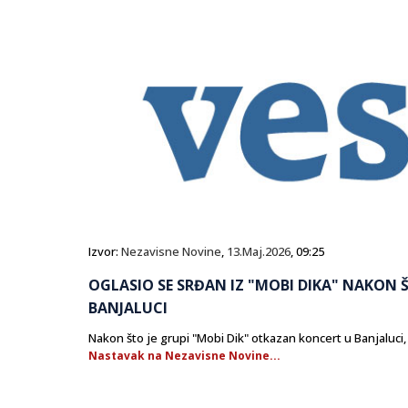
Izvor:
Nezavisne Novine
,
13.Maj.2026
, 09:25
OGLASIO SE SRĐAN IZ "MOBI DIKA" NAKON
BANJALUCI
Nakon što je grupi "Mobi Dik" otkazan koncert u Banjaluci, k
Nastavak na Nezavisne Novine...