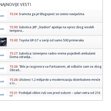
NAJNOVIJE VESTI
15:34:
Sramota ga je! Blagojević se izvinio navijačima
15:30:
Subotica: JKP „Stadion” apeluje na oprez zbog visokih
tempera...
15:30:
Toyota GR GT u seriji od samo 500 primeraka
15:27:
Subotica: Izmenjeno radno vreme pojedinih ambulanti
Doma zdravlja...
15:26:
"Bilo je razgovora sa Partizanom, ali odluičio sam se zbog
Obrad...
15:26:
Uloženo 1,2 milijarde u modernizaciju distirbutivne mreže
u U...
15:21:
Podivljali ciklon ruši sve pred sobom – udari vetra od 216
kil...
15:18:
Slavna glumica doživela tešku saobraćajnu nesreću!
(VIDEO)