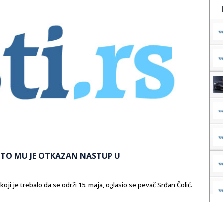
 ŠTO MU JE OTKAZAN NASTUP U
oji je trebalo da se održi 15. maja, oglasio se pevač Srđan Čolić.