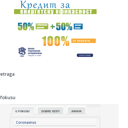
15:12:
Oproštaj Saše Lukića: "Došlo je vreme da krenem dalje"
15:11:
Regionalna mreža SafeJournalists osudila prijetnje smrću
Veranu...
15:09:
Registrovan zemljotres u Srbiji
15:05:
Бебе које одрастају са псима су ...
15:06:
Bajdenov rak se proširio! Hanter otkrio detalje očeve
retraga
borbe: Ni...
15:04:
Subotica: U požaru kod nekadašnje „Zorke” izgorelo oko
20 h...
 fokusu
15:04:
Vučić: U septembru otvaramo fabriku dronova sa
Izraelcima
U FOKUSU
DOBRE VESTI
ARHIVA
15:04:
"Magla band" puni dvorane širom regiona: U Sarajevu
publika bira...
Coronavirus