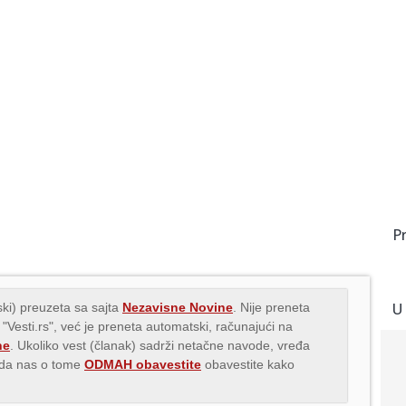
P
U
ki) preuzeta sa sajta
Nezavisne Novine
. Nije preneta
 "Vesti.rs", već je preneta automatski, računajući na
ne
. Ukoliko vest (članak) sadrži netačne navode, vređa
s da nas o tome
ODMAH obavestite
obavestite kako