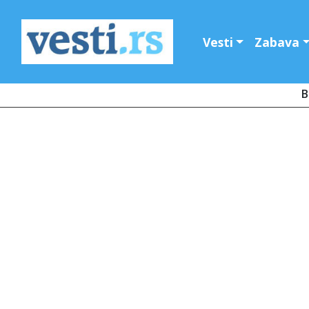
Vesti
Zabava
B