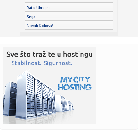
20:44:
Iran postavio uslove SAD za ponovno otvaranje Ormuskog
Rat u Ukrajini
moreuza
Sirija
20:39:
Cvijanović: Grad u znaku vjere, tradicije i zajedništva
Novak Đoković
20:37:
BLAGOJEVIĆ ODUZEO BODOVE FAVORITU: Akron zaključao
gol i prekin...
20:31:
Veliki posao Zvezde – stiže jedan od Realovih projekata
20:31:
Iran: "Vreme je"
20:31:
Motociklista poginuo u teškoj saobraćajnoj nezgodi
20:31:
Nakon devet iscrpnih dana okončana borba trebinjskih
vatrogasaca
20:31:
Požar u Italjiji, evakuisani turisti i stanovnici
20:31:
Aerodrom u Lajpcigu dobio zaštitu od dronova