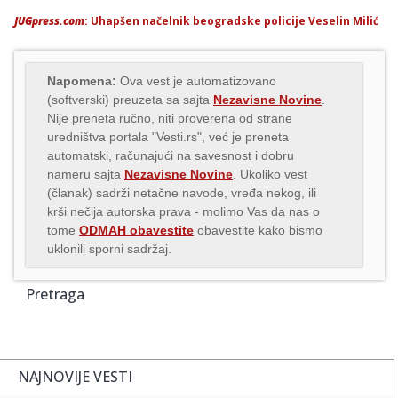
JUGpress.com
: Uhapšen načelnik beogradske policije Veselin Milić
Napomena:
Ova vest je automatizovano
(softverski) preuzeta sa sajta
Nezavisne Novine
.
Nije preneta ručno, niti proverena od strane
uredništva portala "Vesti.rs", već je preneta
automatski, računajući na savesnost i dobru
nameru sajta
Nezavisne Novine
. Ukoliko vest
(članak) sadrži netačne navode, vređa nekog, ili
krši nečija autorska prava - molimo Vas da nas o
tome
ODMAH obavestite
obavestite kako bismo
uklonili sporni sadržaj.
Pretraga
NAJNOVIJE VESTI