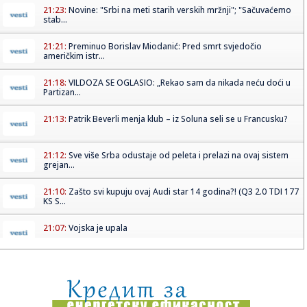
21:23:
Novine: "Srbi na meti starih verskih mržnji"; "Sačuvaćemo
stab...
21:21:
Preminuo Borislav Miodanić: Pred smrt svjedočio
američkim istr...
21:18:
VILDOZA SE OGLASIO: „Rekao sam da nikada neću doći u
Partizan...
21:13:
Patrik Beverli menja klub – iz Soluna seli se u Francusku?
21:12:
Sve više Srba odustaje od peleta i prelazi na ovaj sistem
grejan...
21:10:
Zašto svi kupuju ovaj Audi star 14 godina?! (Q3 2.0 TDI 177
KS S...
21:07:
Vojska je upala
21:01:
Ova frizura je idealna za letnje vrućine i ne pomera se ceo
dan
21:00:
Orlići izgubili na samom kraju: Novi poraz kadeta, ovaj je