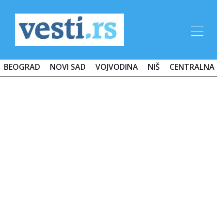
BEOGRAD
NOVI SAD
VOJVODINA
NIŠ
CENTRALNA 