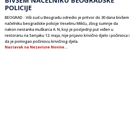
POLICIJE
BEOGRAD - Viši sud u Beogradu odredio je pritvor do 30 dana bivšem
načelniku beogradske policije Veselinu Miliću, zbog sumnje da
nakon nestanka muškarca A. N, koji je posljednji put viđen u
restoranu na Senjaku 12. maja, nije prijavio krivično djelo i počinioca i
da je pomogao počiniocu krivičnog djela.
Nastavak na Nezavisne Novine...