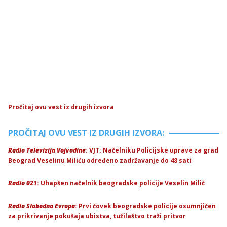
Pročitaj ovu vest iz drugih izvora
PROČITAJ OVU VEST IZ DRUGIH IZVORA:
Radio Televizija Vojvodine
: VJT: Načelniku Policijske uprave za grad
Beograd Veselinu Miliću određeno zadržavanje do 48 sati
Radio 021
: Uhapšen načelnik beogradske policije Veselin Milić
Radio Slobodna Evropa
: Prvi čovek beogradske policije osumnjičen
za prikrivanje pokušaja ubistva, tužilaštvo traži pritvor