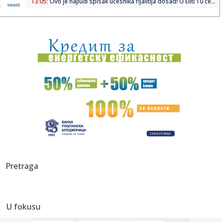
13:05:
Ovo je najluđi spisak učesnika rijalitija dosad! U Eliti 10 će...
13:01:
Huawei i BAIC predstavili Stelato G9
13:00:
'Srbija već tri godine pomaže Ukrajini': Kristofer Hil za BBC
n...
12:59:
RHMZ: Za vikend pljuskovi sa grmljavinom na jugu Srbije
12:57:
Pupovac žestoko nakon događaja u Kninu: Zar neko misli
da je o...
12:56:
Grad Banjaluka sufinansira 1.400 sportskih članarina za
djecu
12:56:
Pijete magnezijum? Pazite s čim ga kombinujete
Pretraga
12:56:
10 biznisa koji mogu biti odličan izvor zarade: Neki se
pokreću...
U fokusu
12:56:
Obilježena 31 godina od stradanja na Petrovačkoj cesti:
Zločin...