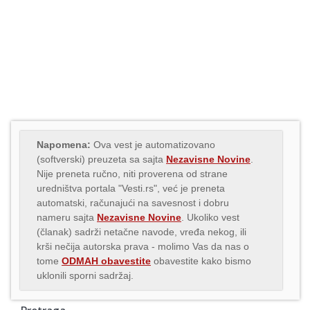
Napomena:
Ova vest je automatizovano
(softverski) preuzeta sa sajta
Nezavisne Novine
.
Nije preneta ručno, niti proverena od strane
uredništva portala "Vesti.rs", već je preneta
automatski, računajući na savesnost i dobru
nameru sajta
Nezavisne Novine
. Ukoliko vest
(članak) sadrži netačne navode, vređa nekog, ili
krši nečija autorska prava - molimo Vas da nas o
tome
ODMAH obavestite
obavestite kako bismo
uklonili sporni sadržaj.