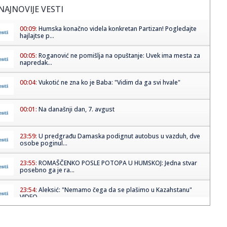
NAJNOVIJE VESTI
00:09:
Humska konačno videla konkretan Partizan! Pogledajte
hajlajtse p...
00:05:
Roganović ne pomišlja na opuštanje: Uvek ima mesta za
napredak...
00:04:
Vukotić ne zna ko je Baba: "Vidim da ga svi hvale"
00:01:
Na današnji dan, 7. avgust
23:59:
U predgrađu Damaska podignut autobus u vazduh, dve
osobe poginul...
23:55:
ROMAŠČENKO POSLE POTOPA U HUMSKOJ: Jedna stvar
posebno ga je ra...
23:54:
Aleksić: "Nemamo čega da se plašimo u Kazahstanu"
VIDEO
23:48:
Trener Tobola: "Hteli smo da Partizan napada po krilu"