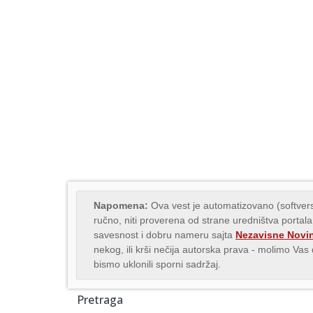
Napomena:
Ova vest je automatizovano (softvers
ručno, niti proverena od strane uredništva portala
savesnost i dobru nameru sajta
Nezavisne Novi
nekog, ili krši nečija autorska prava - molimo Va
bismo uklonili sporni sadržaj.
Pretraga