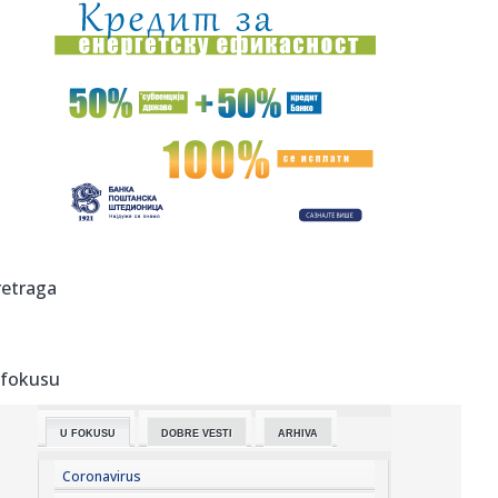
23:47:
Škoda Peaq u serijskoj proizvodnji
23:44:
"Mesi bi bio Pikaso" VIDEO
23:41:
Marinović nakon pobjede: Zaslužili smo još koji gol, ali
svaka...
23:41:
Može li ljetna avantura ipak nekako prerasti u ozbiljnu
vezu?
23:38:
Partizan demolirao Tobol, Ilić konačno zadovoljan: Na
retraga
momente j...
23:36:
U Minhenu krenula serijska proizvodnja potpuno
električnog BMW-a...
 fokusu
23:35:
Otkriveni detalji pucnjave na američki konzulat; Iza svega
stoji...
U FOKUSU
DOBRE VESTI
ARHIVA
23:34:
PRE PAR MESECI SANJALI TITULU, SADA IH SVI DEMOLIRAJU:
Benfika si...
Coronavirus