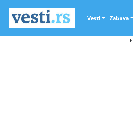
Vesti
Zabava
B