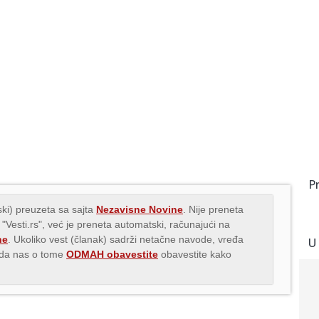
P
ki) preuzeta sa sajta
Nezavisne Novine
. Nije preneta
 "Vesti.rs", već je preneta automatski, računajući na
ne
. Ukoliko vest (članak) sadrži netačne navode, vređa
U
s da nas o tome
ODMAH obavestite
obavestite kako