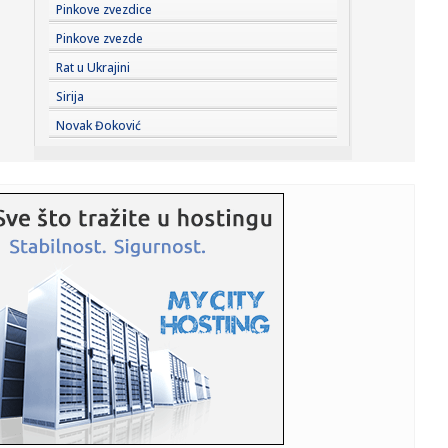
23:33:
Težak udes žene iz BiH: Bmw-om se „zakucala“ u zid, na
Pinkove zvezdice
nju ...
Pinkove zvezde
23:33:
Kratak predah od vrućina: Pljuskovi noćas stižu u region,
Rat u Ukrajini
osvj...
Sirija
23:33:
Osuđen provalnik iz BiH, branio se da je krao za liječenje
Novak Đoković
ćer...
23:32:
Potresna poruka Dijane Dilajn o životu i smrti njenog
brata: "Im...
23:31:
Partizan "otkrio" reakciju posle IMT-a: Ilić imao jasnu
poruku i...
23:29:
SCENA KOJA GOVORI SVE: Ilić krenuo ka tunelu, a onda je
Humska z...
23:25:
ILIĆ NIJE MOGAO DA PREĆUTI: Posle „trojke“ Tobolu
odmah se ...
23:25:
PUKIJU JE BIO DOVOLJAN SAMO MINUT: Legendarni Finac
spasao Helsin...
23:22:
Saša Ilić: "Ako moram da tražim dlaku u jajetu..."