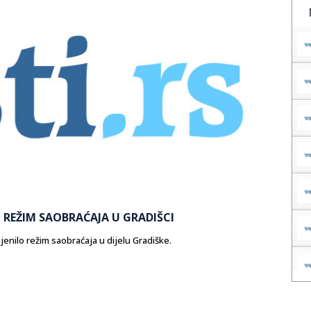
 REŽIM SAOBRAĆAJA U GRADIŠCI
enilo režim saobraćaja u dijelu Gradiške.