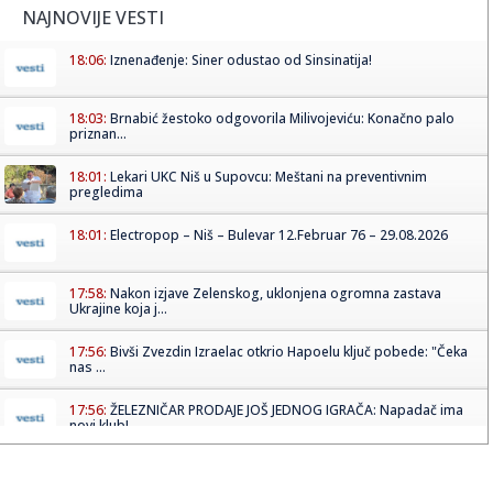
NAJNOVIJE VESTI
18:06:
Iznenađenje: Siner odustao od Sinsinatija!
18:03:
Brnabić žestoko odgovorila Milivojeviću: Konačno palo
priznan...
18:01:
Lekari UKC Niš u Supovcu: Meštani na preventivnim
pregledima
18:01:
Electropop – Niš – Bulevar 12.Februar 76 – 29.08.2026
17:58:
Nakon izjave Zelenskog, uklonjena ogromna zastava
Ukrajine koja j...
17:56:
Bivši Zvezdin Izraelac otkrio Hapoelu ključ pobede: "Čeka
nas ...
17:56:
ŽELEZNIČAR PRODAJE JOŠ JEDNOG IGRAČA: Napadač ima
novi klub!
17:55:
Vatrena stihija besni na Stolovima: Helikopter MUP-a iz
vazduha g...