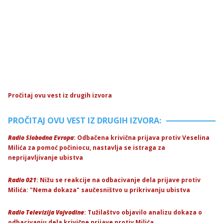
Pročitaj ovu vest iz drugih izvora
PROČITAJ OVU VEST IZ DRUGIH IZVORA:
Radio Slobodna Evropa
: Odbačena krivična prijava protiv Veselina
Milića za pomoć počiniocu, nastavlja se istraga za
neprijavljivanje ubistva
Radio 021
: Nižu se reakcije na odbacivanje dela prijave protiv
Milića: "Nema dokaza" saučesništvo u prikrivanju ubistva
Radio Televizija Vojvodine
: Tužilaštvo objavilo analizu dokaza o
odbacivanju dela krivične prijave protiv Milića