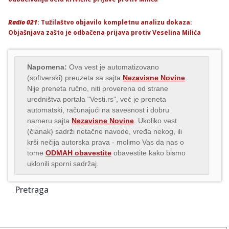
Radio 021
: Tužilaštvo objavilo kompletnu analizu dokaza:
Objašnjava zašto je odbačena prijava protiv Veselina Milića
Napomena:
Ova vest je automatizovano
(softverski) preuzeta sa sajta
Nezavisne Novine
.
Nije preneta ručno, niti proverena od strane
uredništva portala "Vesti.rs", već je preneta
automatski, računajući na savesnost i dobru
nameru sajta
Nezavisne Novine
. Ukoliko vest
(članak) sadrži netačne navode, vređa nekog, ili
krši nečija autorska prava - molimo Vas da nas o
tome
ODMAH obavestite
obavestite kako bismo
uklonili sporni sadržaj.
Pretraga