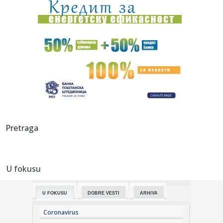
17:55:
Nedović opisao mučan rastanak sa Zvezdom i otkrio šta
ga je na...
17:45:
Preminula kraljica romske muzike, njena posljednja poruka
rasplak...
17:45:
Moto GP: Fernandez pokorio Silverston
17:43:
Vučić u podkastu kod Matijasa Defnera: "Srbija nije
marioneta n...
17:43:
Stanković pred Hapoel: U utorak nam je potreban svaki
Pretraga
glas
17:43:
Kiton Volas novi igrač Makabija, potpisao dvogodišnji
ugovor
U fokusu
17:39:
Filmska pljačka u Budvi: Maskirani razbojnici odnijeli oko
320.0...
U FOKUSU
DOBRE VESTI
ARHIVA
17:39:
Kurtinović o digitalnom nasilju: Potrebna bolja zakonska
zaštit...
Coronavirus