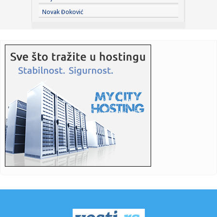
23:36:
Mika Hakinen upozorio Meklaren
Novak Đoković
23:31:
Evo koliko je Mia Borisavljević starija od muža, Bojana
Gruji...
23:28:
VIDEO: Test 2026 Cupra Born
23:27:
Nova pravila za upis nekretnina: Kuće preko 400 kvadrata
plaća...
23:24:
VOJVODINA UZ VRH, IMT PAO U ŠAPCU: Zukić i Sukačev
doneli tri ...
23:19:
Problem za Partizan pred revanš sa Tobolom
23:19:
Čukarički i Železničar saznali zašto je 2:0 najopasniji rezu...
23:16:
Dunav se povukao i otkrio jezive tajne iz dubine! Izronili
nacist...
23:08:
"Moskva će pasti"