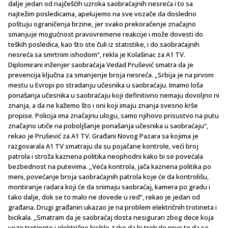
dalje jedan od najčešćih uzroka saobraćajnih nesreća i to sa
najtežim posledicama, apelujemo na sve vozače da dosledno
poštuju ograničenja brzine, jer svako prekoračenje značajno
smanjuje mogućnost pravovremene reakcije i može dovesti do
teških posledica, kao što ste čuli iz statistike, i do saobraćajnih
nesreća sa smrtnim ishodom“, rekla je Kolašinac za A1 TV.
Diplomirani inženjer saobraćaja Vedad Prušević smatra da je
prevencija ključna za smanjenje broja nesreća. „Srbija je na prvom
mestu u Evropi po stradanju učesnika u saobraćaju. Imamo loša
ponašanja učesnika u saobraćaju koji definitivno nemaju dovoljno ni
znanja, a da ne kažemo što i oni koji imaju znanja svesno krše
propise. Policija ima značajnu ulogu, samo njihovo prisustvo na putu
značajno utiče na poboljšanje ponašanja učesnika u saobraćaju“,
rekao je Prušević za A1 TV. Građani Novog Pazara sa kojima je
razgovarala A1 TV smatraju da su pojačane kontrole, veći broj
patrola i stroža kaznena politika neophodni kako bi se povećala
bezbednost na putevima. „Veća kontrola, jača kaznena politika po
meni, povećanje broja saobraćajnih patrola koje će da kontrolišu,
montiranje radara koji će da snimaju saobraćaj, kamera po gradu i
tako dalje, dok se to malo ne dovede u red“, rekao je jedan od
građana. Drugi građanin ukazao je na problem električnih trotineta i
bicikala. „Smatram da je saobraćaj dosta nesiguran zbog dece koja
voze trotinete i električne bicikle, tako da bi trebalo prvo to da se