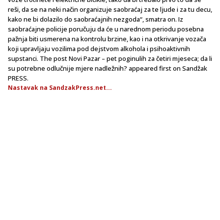
reši, da se na neki način organizuje saobraćaj za te ljude i za tu decu,
kako ne bi dolazilo do saobraćajnih nezgoda“, smatra on. Iz
saobraćajne policije poručuju da će u narednom periodu posebna
pažnja biti usmerena na kontrolu brzine, kao i na otkrivanje vozača
koji upravljaju vozilima pod dejstvom alkohola i psihoaktivnih
supstanci. The post Novi Pazar – pet poginulih za četiri mjeseca; da li
su potrebne odlučnije mjere nadležnih? appeared first on Sandžak
PRESS.
Nastavak na SandzakPress.net...