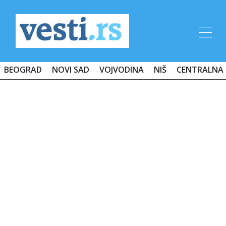
BEOGRAD
NOVI SAD
VOJVODINA
NIŠ
CENTRALNA 