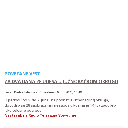
POVEZANE VESTI
ZA DVA DANA 28 UDESA U JUŽNOBAČKOM OKRUGU
Izvor:
Radio Televizija Vojvodine
,
08.Jun.2026
, 14:48
U periodu od 5. do 7. juna, na području Južnobačkog okruga,
dogodilo se 28 saobraćajnih nezgoda u kojima je 14 lica zadobilo
lake telesne povrede.
Nastavak na Radio Televizija Vojvodine...