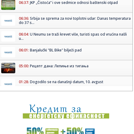
06:37:
JKP „Čistoća“ i ove sedmice odnosi baštenski otpad
06:36:
Srbija se sprema za novi toplotni udar: Danas temperatura
do 37 s...
06:04:
U Neumu se traži krevet više, turisti spas od vrućina našli
u...
06:01:
Banjalučki "BL Bike" bilježi pad
05:00:
Рецепт дана: Лепиње из тигања
01:28:
Dogodilo se na današnji datum, 10. avgust
01:07:
VIDEO: Test Jetour T2
00:44:
Novi Srbin u Budućnosti! Stigla zamena za Tanaskovića!
00:31:
Alarm zbog virusa Zapadnog Nila! Više od 240 zaraženih,
SZO poz...