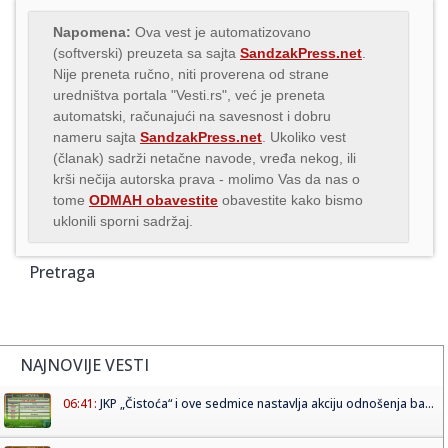
Napomena:
Ova vest je automatizovano
(softverski) preuzeta sa sajta
SandzakPress.net
.
Nije preneta ručno, niti proverena od strane
uredništva portala "Vesti.rs", već je preneta
automatski, računajući na savesnost i dobru
nameru sajta
SandzakPress.net
. Ukoliko vest
(članak) sadrži netačne navode, vređa nekog, ili
krši nečija autorska prava - molimo Vas da nas o
tome
ODMAH obavestite
obavestite kako bismo
uklonili sporni sadržaj.
Pretraga
NAJNOVIJE VESTI
06:41:
JKP „Čistoća“ i ove sedmice nastavlja akciju odnošenja ba...