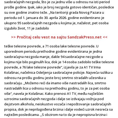
saobraćajnih nezgoda, što je za jednu više u odnosu na isti period
prošle godine. Ipak, iako je broj nezgoda gotovo identičan, posledice
su ove godine znatno teže. „Na teritoriji grada Novog Pazara u
periodu od 1. januara do 30. aprila 2026. godine evidentirano je
ukupno 95 saobraćajnih nezgoda u kojima je, nažalost, pet osoba
izgubilo život, 11 je zadobilo
>> Pročitaj celu vest na sajtu SandzakPress.net <<
teške telesne povrede, a 71 osoba lake telesne povrede. U
uporednom periodu prethodne godine evidentirana je jedna
saobraćajna nezgoda manje, dakle 94 saobraćajne nezgode u
kojima nije bilo poginulih lica, dok je 14 osoba zadobilo teške telesne
povrede, a 76 lake telesne povrede”, izjavila je za A1 TV Irma
Kolašinac, načelnica Odeljenja saobraćajne policije. Najveća razlika u
odnosu na prošlu godinu jeste broj smrtno stradalih učesnika u
saobraćaju. „Možemo reći da imamo više nastradalih lica, smrtno
nastradalih lica u odnosu na prethodnu godinu, to je za pet osoba
više“, navela je Kolašinac. Kako prenosi A1 TV, među najčešćim
uzrocima saobraćajnih nezgoda i dalje se izdvajaju vožnja pod
dejstvom alkohola, neiskustvo vozača i nepoštovanje saobraćajnih
propisa, dok je neprilagođena brzina i dalje vodeći uzrok nesreća sa
najtežim posledicama. „S obzirom na to da je nepropisna brzina i