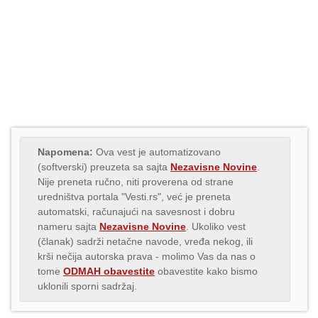
Napomena:
Ova vest je automatizovano
(softverski) preuzeta sa sajta
Nezavisne Novine
.
Nije preneta ručno, niti proverena od strane
uredništva portala "Vesti.rs", već je preneta
automatski, računajući na savesnost i dobru
nameru sajta
Nezavisne Novine
. Ukoliko vest
(članak) sadrži netačne navode, vređa nekog, ili
krši nečija autorska prava - molimo Vas da nas o
tome
ODMAH obavestite
obavestite kako bismo
uklonili sporni sadržaj.