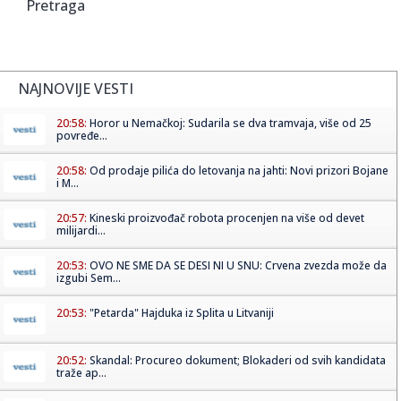
Pretraga
NAJNOVIJE VESTI
20:58:
Horor u Nemačkoj: Sudarila se dva tramvaja, više od 25
povređe...
20:58:
Od prodaje pilića do letovanja na jahti: Novi prizori Bojane
i M...
20:57:
Kineski proizvođač robota procenjen na više od devet
milijardi...
20:53:
OVO NE SME DA SE DESI NI U SNU: Crvena zvezda može da
izgubi Sem...
20:53:
"Petarda" Hajduka iz Splita u Litvaniji
20:52:
Skandal: Procureo dokument; Blokaderi od svih kandidata
traže ap...