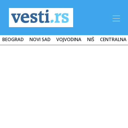
BEOGRAD
NOVI SAD
VOJVODINA
NIŠ
CENTRALNA 