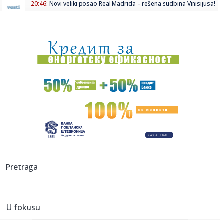
20:46:
Novi veliki posao Real Madrida – rešena sudbina Vinisijusa!
20:45:
"Kompas": Senke nad "listom"
20:45:
Vučić najavio veliki skup u Novom Sadu: Očekujem pobedu
na niv...
20:44:
Fotelja mu visi o koncu: Zbog čega se republikanci okreću
proti...
20:44:
Ako postoji jedan komad koji ćete nositi godinama, to je
kimono ...
20:37:
PARKER NE ODUSTAJE OD SNA: Želi ono što Asvel čeka
skoro tri d...
20:37:
Dragojević će premijeru želeti što pre da zaboravi
Pretraga
20:36:
Lamborghini Revuelto SV postavio novi rekord na
Hokenhajmringu
U fokusu
20:28:
Litvanci surovo iskreni: "Niko nije uzbuđen zbog Partizana –
Z...