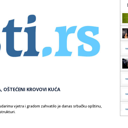
A, OŠTEĆENI KROVOVI KUĆA
arima vjetra i gradom zahvatilo je danas srbačku opštinu,
strukturi.