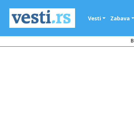
Vesti
Zabava
B