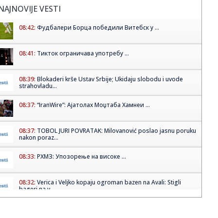
NAJNOVIJE VESTI
08:42:
Фудбалери Борца победили Витебск у ...
08:41:
Тикток ограничава употребу ...
08:39:
Blokaderi krše Ustav Srbije; Ukidaju slobodu i uvode
strahovladu...
08:37:
“IranWire”: Ајатолах Моџтаба Хамнеи ...
08:37:
TOBOL JURI POVRATAK: Milovanović poslao jasnu poruku
nakon poraz...
08:33:
РХМЗ: Упозорење на високе ...
08:32:
Verica i Veljko kopaju ogroman bazen na Avali: Stigli
bageri na v...
08:30:
Фудбалери Партизана декласирали ...