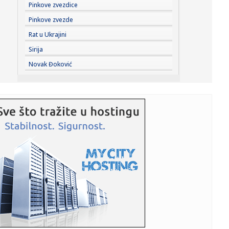
08:25:
U većem delu Srbije bez restrikcija vode
Pinkove zvezdice
Pinkove zvezde
08:24:
Радосне вести из Бетаније, Нови Сад ...
Rat u Ukrajini
Sirija
08:20:
Размена уџбеника у суботу, 8. ...
Novak Đoković
08:18:
Вучић: Људи разумеју колико је неко ...
08:18:
Partizan na skeneru B92.sport: Sekov u poželjnom paketu
– Kost...
08:18:
Požari u Srbiji i dalje bukte; Evo gde je najteža situacija
FOT...
08:16:
HETAFE SPREMA BOMBU PRED PARTIZAN: U Madrid stiže
vezista plaće...
08:14:
Изложба Наде Кажић „Врт за моју ...
08:13:
U Deliblatskoj peščari jutros bolja situacija, na Žaračkoj
pl...