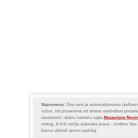
Napomena:
Ova vest je automatizovano (softvers
ručno, niti proverena od strane uredništva portala
savesnost i dobru nameru sajta
Nezavisne Novi
nekog, ili krši nečija autorska prava - molimo Va
bismo uklonili sporni sadržaj.