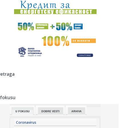
08:32:
Užas na Zvezdari: Muškarac napadnut na ulici, pa glavom
udario ...
08:31:
Prodali scenario za 600.000 dolara, a godinu kasnije
skoro bankro...
08:31:
Srbija budući most Evrope: Zelenski i Vučić otvaraju vrata
nov...
08:31:
Poraz Hetafea – stigao štoper
08:28:
Analitičar naklonjen blokaderima: "Vučić prvo ide na
retraga
parlament...
08:28:
Detalji drame Luke Dončića i Anamarije: Bivša ga udarila
gde n...
 fokusu
08:27:
Preokret u FIFA: Argentina javno podržala Infantina!
U FOKUSU
DOBRE VESTI
ARHIVA
08:26:
Смањен бродски саобраћај кроз ...
Coronavirus