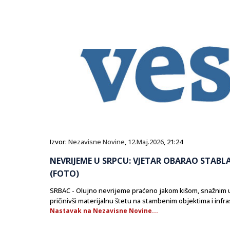
Izvor:
Nezavisne Novine
,
12.Maj.2026
, 21:24
NEVRIJEME U SRPCU: VJETAR OBARAO STABL
(FOTO)
SRBAC - Olujno nevrijeme praćeno jakom kišom, snažnim ud
pričinivši materijalnu štetu na stambenim objektima i infra
Nastavak na Nezavisne Novine...