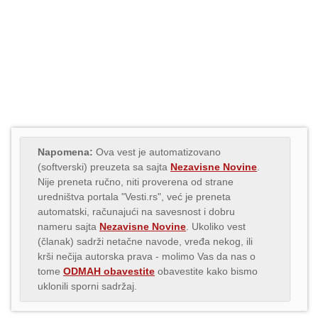
Napomena:
Ova vest je automatizovano
(softverski) preuzeta sa sajta
Nezavisne Novine
.
Nije preneta ručno, niti proverena od strane
uredništva portala "Vesti.rs", već je preneta
automatski, računajući na savesnost i dobru
nameru sajta
Nezavisne Novine
. Ukoliko vest
(članak) sadrži netačne navode, vređa nekog, ili
krši nečija autorska prava - molimo Vas da nas o
tome
ODMAH obavestite
obavestite kako bismo
uklonili sporni sadržaj.