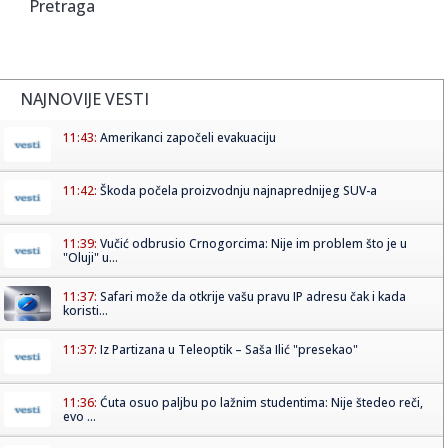
Pretraga
NAJNOVIJE VESTI
11:43:
Amerikanci započeli evakuaciju
11:42:
Škoda počela proizvodnju najnaprednijeg SUV-a
11:39:
Vučić odbrusio Crnogorcima: Nije im problem što je u
"Oluji" u...
11:37:
Safari može da otkrije vašu pravu IP adresu čak i kada
koristi...
11:37:
Iz Partizana u Teleoptik – Saša Ilić "presekao"
11:36:
Ćuta osuo paljbu po lažnim studentima: Nije štedeo reči,
evo ...