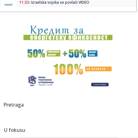
11:33:
Izraelska vojska se povlači VIDEO
11:33:
Odžaci: „Omladinac“ 23. avgusta dočekuje „Zadrugar“
11:29:
Održana sednica Štaba za vanredne situacije; Ovo su
najnovije i...
11:29:
Sombor: Akcija dobrovoljnog davanja krvi 11. avgusta u
Staparu
11:28:
Autorska vođenja kroz izložbu "Uroš Predić u Sentandreji"
u n...
11:28:
Velemir: Zrenjanin kažnjava male privrednike
astronomskim račun...
11:27:
Rasplet se bliži: Oglasio se MOL o kupovini NIS-a
Pretraga
11:27:
Nastavlja se Superliga: Zvezda na popravnom posle
Hapoela, Partiz...
U fokusu
11:25:
Belgija šalje vojnike na Grenland