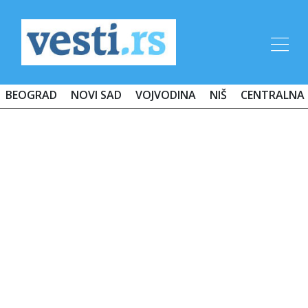
BEOGRAD
NOVI SAD
VOJVODINA
NIŠ
CENTRALNA 