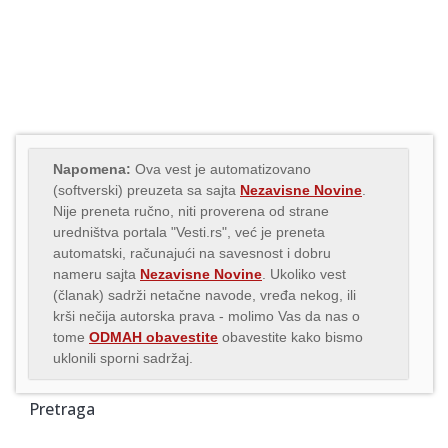
Napomena:
Ova vest je automatizovano
(softverski) preuzeta sa sajta
Nezavisne Novine
.
Nije preneta ručno, niti proverena od strane
uredništva portala "Vesti.rs", već je preneta
automatski, računajući na savesnost i dobru
nameru sajta
Nezavisne Novine
. Ukoliko vest
(članak) sadrži netačne navode, vređa nekog, ili
krši nečija autorska prava - molimo Vas da nas o
tome
ODMAH obavestite
obavestite kako bismo
uklonili sporni sadržaj.
Pretraga