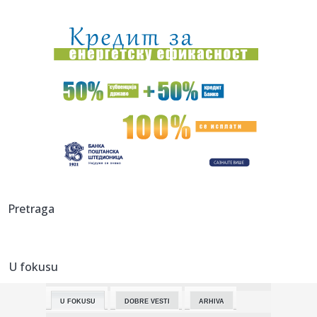
19:03:
Smart otkrio novi gradski električni automobil na potpuno
neobi...
19:01:
Kada stigne leto, vraćamo se ovim domaćim filmskim
klasicima
19:00:
Na Jokić vs Vembanjama za 800 dinara
19:00:
“Rajaner” obustavlja letove ka i iz Niša
18:58:
Zelenski stigao u Beograd
18:55:
HETAFE JAČA TIM PRED PARTIZAN: Španci doveli vrlo
Pretraga
iskusnog defa...
18:55:
VIDEO: Test Omoda 5 SHS-H Prime
U fokusu
18:53:
Hetafe čeka rasplet duela Partizana i Tobola i dovodi
novajlije ...
U FOKUSU
DOBRE VESTI
ARHIVA
18:51:
Donbas "melje" rusku vojsku; Putin nema plan B