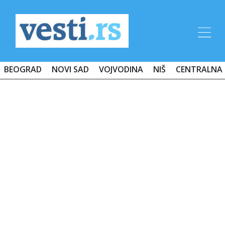
BEOGRAD
NOVI SAD
VOJVODINA
NIŠ
CENTRALNA 