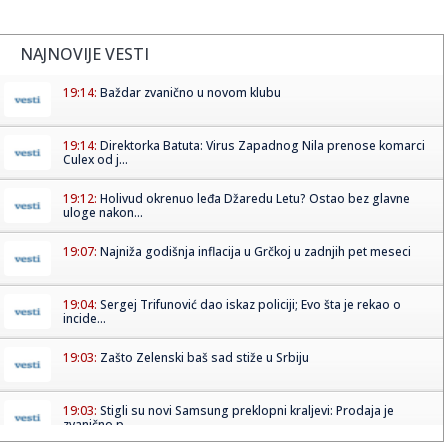
NAJNOVIJE VESTI
19:14:
Baždar zvanično u novom klubu
19:14:
Direktorka Batuta: Virus Zapadnog Nila prenose komarci
Culex od j...
19:12:
Holivud okrenuo leđa Džaredu Letu? Ostao bez glavne
uloge nakon...
19:07:
Najniža godišnja inflacija u Grčkoj u zadnjih pet meseci
19:04:
Sergej Trifunović dao iskaz policiji; Evo šta je rekao o
incide...
19:03:
Zašto Zelenski baš sad stiže u Srbiju
19:03:
Stigli su novi Samsung preklopni kraljevi: Prodaja je
zvanično p...