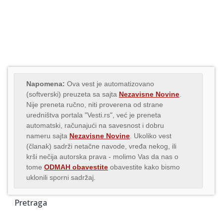
Napomena:
Ova vest je automatizovano
(softverski) preuzeta sa sajta
Nezavisne Novine
.
Nije preneta ručno, niti proverena od strane
uredništva portala "Vesti.rs", već je preneta
automatski, računajući na savesnost i dobru
nameru sajta
Nezavisne Novine
. Ukoliko vest
(članak) sadrži netačne navode, vređa nekog, ili
krši nečija autorska prava - molimo Vas da nas o
tome
ODMAH obavestite
obavestite kako bismo
uklonili sporni sadržaj.
Pretraga