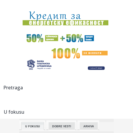
08:39:
Blokaderi krše Ustav Srbije; Ukidaju slobodu i uvode
strahovladu...
08:37:
“IranWire”: Ајатолах Моџтаба Хамнеи ...
08:37:
TOBOL JURI POVRATAK: Milovanović poslao jasnu poruku
nakon poraz...
08:33:
РХМЗ: Упозорење на високе ...
08:32:
Verica i Veljko kopaju ogroman bazen na Avali: Stigli bageri
na v...
08:30:
Фудбалери Партизана декласирали ...
Pretraga
08:32:
Užas na Zvezdari: Muškarac napadnut na ulici, pa glavom
udario ...
U fokusu
08:31:
Prodali scenario za 600.000 dolara, a godinu kasnije skoro
bankro...
U FOKUSU
DOBRE VESTI
ARHIVA
08:31:
Srbija budući most Evrope: Zelenski i Vučić otvaraju vrata