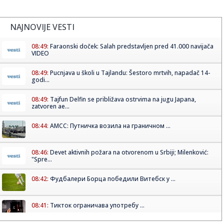
NAJNOVIJE VESTI
08:49:
Faraonski doček: Salah predstavljen pred 41.000 navijača
VIDEO
08:49:
Pucnjava u školi u Tajlandu: Šestoro mrtvih, napadač 14-
godi...
08:49:
Tajfun Delfin se približava ostrvima na jugu Japana,
zatvoren ae...
08:44:
АМСС: Путничка возила на граничном ...
08:46:
Devet aktivnih požara na otvorenom u Srbiji; Milenković:
"Spre...
08:42:
Фудбалери Борца победили Витебск у ...
08:41:
Тикток ограничава употребу ...