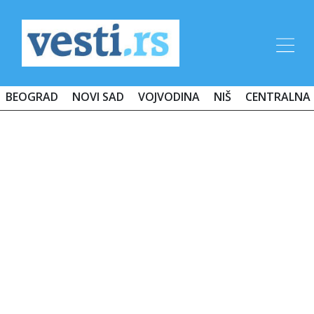
BEOGRAD
NOVI SAD
VOJVODINA
NIŠ
CENTRALNA 