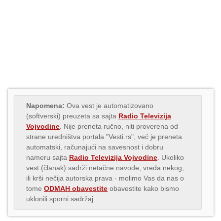
Napomena:
Ova vest je automatizovano
(softverski) preuzeta sa sajta
Radio Televizija
Vojvodine
. Nije preneta ručno, niti proverena od
strane uredništva portala "Vesti.rs", već je preneta
automatski, računajući na savesnost i dobru
nameru sajta
Radio Televizija Vojvodine
. Ukoliko
vest (članak) sadrži netačne navode, vređa nekog,
ili krši nečija autorska prava - molimo Vas da nas o
tome
ODMAH obavestite
obavestite kako bismo
uklonili sporni sadržaj.