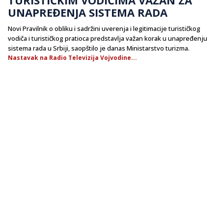
UNAPREĐENJA SISTEMA RADA
Novi Pravilnik o obliku i sadržini uverenja i legitimacije turističkog
vodiča i turističkog pratioca predstavlja važan korak u unapređenju
sistema rada u Srbiji, saopštilo je danas Ministarstvo turizma.
Nastavak na Radio Televizija Vojvodine...