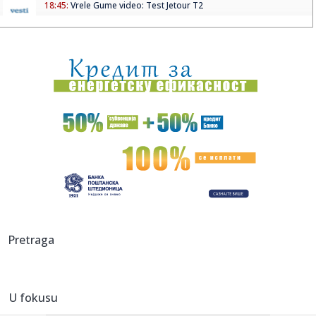
18:45:
Vrele Gume video: Test Jetour T2
18:44:
Perišić "krivac" za Kostićev dolazak u PSV: Srbin otkrio šta ...
18:43:
Vučić o napadima medija iz regiona: "Dežurni sam krivac
svima ...
18:43:
Zelenski dolazi u Srbiju: Predsednik Vučić ugostiće
predsednik...
18:41:
Lokalizovan požar na području nekadašnje Zorke u
Subotici: Nem...
18:39:
Vučić o dolasku Zelenskog: "Srbija je ustanovila svoju
politiku...
18:36:
Вучић дочекао ватрогасце-спасиоце ...
Pretraga
18:38:
OTKRIVENA POZADINA TRANSFERA BIVŠEG PARTIZANOVCA:
„Za nas vred...
U fokusu
18:33:
Sramno: Blokaderka iz Novog Sada čestitala Hrvatima na
etničkom...