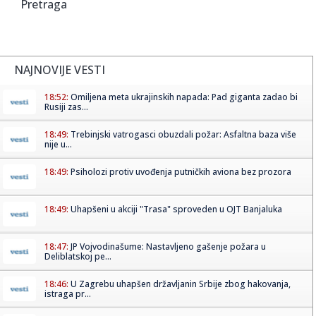
Pretraga
NAJNOVIJE VESTI
18:52:
Omiljena meta ukrajinskih napada: Pad giganta zadao bi
Rusiji zas...
18:49:
Trebinjski vatrogasci obuzdali požar: Asfaltna baza više
nije u...
18:49:
Psiholozi protiv uvođenja putničkih aviona bez prozora
18:49:
Uhapšeni u akciji "Trasa" sproveden u OJT Banjaluka
18:47:
JP Vojvodinašume: Nastavljeno gašenje požara u
Deliblatskoj pe...
18:46:
U Zagrebu uhapšen državljanin Srbije zbog hakovanja,
istraga pr...