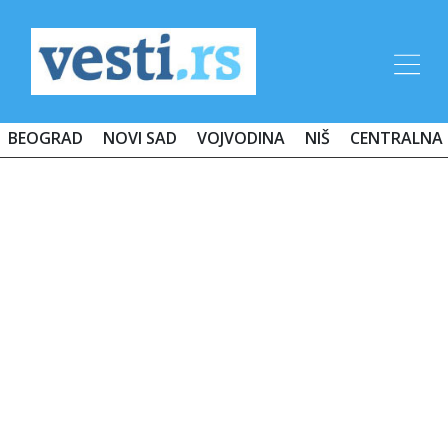
BEOGRAD
NOVI SAD
VOJVODINA
NIŠ
CENTRALNA 