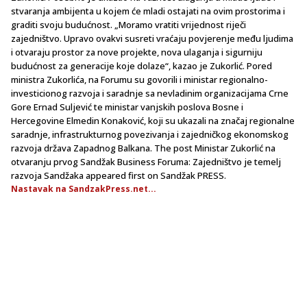
stvaranja ambijenta u kojem će mladi ostajati na ovim prostorima i
graditi svoju budućnost. „Moramo vratiti vrijednost riječi
zajedništvo. Upravo ovakvi susreti vraćaju povjerenje među ljudima
i otvaraju prostor za nove projekte, nova ulaganja i sigurniju
budućnost za generacije koje dolaze“, kazao je Zukorlić. Pored
ministra Zukorlića, na Forumu su govorili i ministar regionalno-
investicionog razvoja i saradnje sa nevladinim organizacijama Crne
Gore Ernad Suljević te ministar vanjskih poslova Bosne i
Hercegovine Elmedin Konaković, koji su ukazali na značaj regionalne
saradnje, infrastrukturnog povezivanja i zajedničkog ekonomskog
razvoja država Zapadnog Balkana. The post Ministar Zukorlić na
otvaranju prvog Sandžak Business Foruma: Zajedništvo je temelj
razvoja Sandžaka appeared first on Sandžak PRESS.
Nastavak na SandzakPress.net...