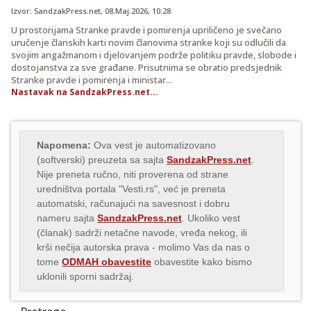
Izvor:
SandzakPress.net
,
08.Maj.2026
, 10:28
U prostorijama Stranke pravde i pomirenja upriličeno je svečano
uručenje članskih karti novim članovima stranke koji su odlučili da
svojim angažmanom i djelovanjem podrže politiku pravde, slobode i
dostojanstva za sve građane. Prisutnima se obratio predsjednik
Stranke pravde i pomirenja i ministar...
Nastavak na SandzakPress.net...
Napomena:
Ova vest je automatizovano
(softverski) preuzeta sa sajta
SandzakPress.net
.
Nije preneta ručno, niti proverena od strane
uredništva portala "Vesti.rs", već je preneta
automatski, računajući na savesnost i dobru
nameru sajta
SandzakPress.net
. Ukoliko vest
(članak) sadrži netačne navode, vređa nekog, ili
krši nečija autorska prava - molimo Vas da nas o
tome
ODMAH obavestite
obavestite kako bismo
uklonili sporni sadržaj.