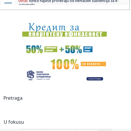
09:05:
Kinezi najviše profitiraju od nemačkih subvencija za e-
automobi...
09:01:
Журка Југословенка у Беер Гарден-у ...
09:00:
PRIPREMITE SE ZA PROMENU: Google uklanja jednu od
najboljih Gmail...
09:00:
MLADI IZ SRBIJE MOGU BESPLATNO DA STUDIRAJU U
SLOVENIJI: Šta se ...
08:59:
SKANDAL TRESE FUDBALSKI SVET: UEFA isplatila
šestocifrenu sumu I...
08:59:
Hidrogeolog: Nizak Dunav i duga suša ne ugrožavaju
snabdevanje,...
08:59:
Nezgode i kilometarske kolone: Novi kolaps na putu ka
Pretraga
moru u Hrva...
08:59:
Opasna misija na Mont Everestu: Vraćaju tijelo alpiniste
koje le...
U fokusu
08:59:
Deset godina od smrti Željka Kopanje: Novinarstvom
gradio mostov...