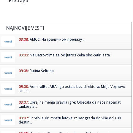
Pretraga
NAJNOVIJE VESTI
09:08:
АМСС: На граничном прелазу ...
09:09:
Na Batrovcima se od jutros čeka oko četiri sata
09:08:
Rutina Šeltona
09:08:
AdmiralBet ABA liga ostala bez direktora: Milija Vojinović
iznen...
09:07:
Ukrajina menja pravila igre: Obećala da neće napadati
tankere s...
09:07:
Er Srbija širi mrežu letova: Iz Beograda do više od 100
destin...