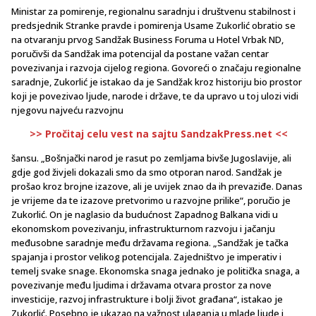
Ministar za pomirenje, regionalnu saradnju i društvenu stabilnost i
predsjednik Stranke pravde i pomirenja Usame Zukorlić obratio se
na otvaranju prvog Sandžak Business Foruma u Hotel Vrbak ND,
poručivši da Sandžak ima potencijal da postane važan centar
povezivanja i razvoja cijelog regiona. Govoreći o značaju regionalne
saradnje, Zukorlić je istakao da je Sandžak kroz historiju bio prostor
koji je povezivao ljude, narode i države, te da upravo u toj ulozi vidi
njegovu najveću razvojnu
>> Pročitaj celu vest na sajtu SandzakPress.net <<
šansu. „Bošnjački narod je rasut po zemljama bivše Jugoslavije, ali
gdje god živjeli dokazali smo da smo otporan narod. Sandžak je
prošao kroz brojne izazove, ali je uvijek znao da ih prevaziđe. Danas
je vrijeme da te izazove pretvorimo u razvojne prilike“, poručio je
Zukorlić. On je naglasio da budućnost Zapadnog Balkana vidi u
ekonomskom povezivanju, infrastrukturnom razvoju i jačanju
međusobne saradnje među državama regiona. „Sandžak je tačka
spajanja i prostor velikog potencijala. Zajedništvo je imperativ i
temelj svake snage. Ekonomska snaga jednako je politička snaga, a
povezivanje među ljudima i državama otvara prostor za nove
investicije, razvoj infrastrukture i bolji život građana“, istakao je
Zukorlić. Posebno je ukazao na važnost ulaganja u mlade ljude i