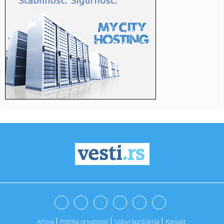
16:09:
Preokret: Bolomboj veran Asvelu
16:09:
Novosadski studenti prikupljaju pomoć za one koji gase
požar u ...
16:05:
Редовна конзумација ових ...
16:06:
Uznemirujući prizor: Pronađene kosti na isušenom dnu
Save, aso...
16:06:
Duge kolone na pojedim graničnim prelazima
16:03:
Evropski odgovor na Starlink: Stiže IRIS² satelitski internet
16:02:
Ne krećite na put dok ovo ne proverite: Zbog nekoliko
hiljada di...
16:01:
Treba vam savršena atlet majica? Pronašli smo 5 modela
vrednih ...
Arhiva
Politika privatnosti
Uslovi korišćenja
Kontakt