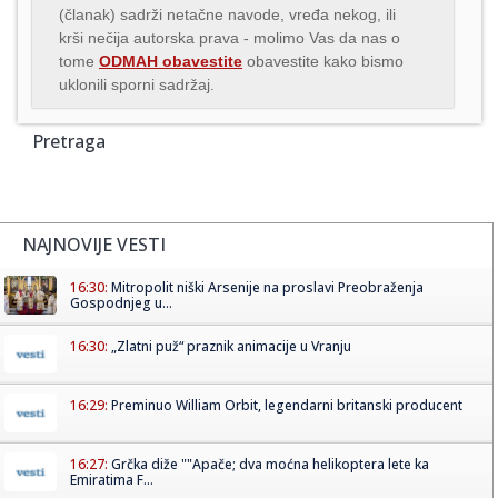
(članak) sadrži netačne navode, vređa nekog, ili
krši nečija autorska prava - molimo Vas da nas o
tome
ODMAH obavestite
obavestite kako bismo
uklonili sporni sadržaj.
Pretraga
NAJNOVIJE VESTI
16:30:
Mitropolit niški Arsenije na proslavi Preobraženja
Gospodnjeg u...
16:30:
„Zlatni puž“ praznik animacije u Vranju
16:29:
Preminuo William Orbit, legendarni britanski producent
16:27:
Grčka diže ""Apače; dva moćna helikoptera lete ka
Emiratima F...