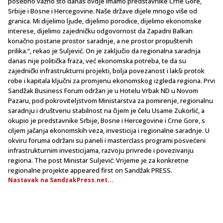
posebno važno što danas ovdje imamo predstavnike Crne Gore,
Srbije i Bosne i Hercegovine. Naše države dijele mnogo više od
granica. Mi dijelimo ljude, dijelimo porodice, dijelimo ekonomske
interese, dijelimo zajedničku odgovornost da Zapadni Balkan
konačno postane prostor saradnje, a ne prostor propuštenih
prilika.“, rekao je Suljević. On je zaključio da regionalna saradnja
danas nije politička fraza, već ekonomska potreba, te da su
zajednički infrastrukturni projekti, bolja povezanost i lakši protok
robe i kapitala ključni za promjenu ekonomskog izgleda regiona. Prvi
Sandžak Business Forum održan je u Hotelu Vrbak ND u Novom
Pazaru, pod pokroviteljstvom Ministarstva za pomirenje, regionalnu
saradnju i društvenu stabilnost na čijem je čelu Usame Zukorlić, a
okupio je predstavnike Srbije, Bosne i Hercegovine i Crne Gore, s
ciljem jačanja ekonomskih veza, investicija i regionalne saradnje. U
okviru foruma održani su paneli i masterclass programi posvećeni
infrastrukturnim investicijama, razvoju privrede i povezivanju
regiona. The post Ministar Suljević: Vrijeme je za konkretne
regionalne projekte appeared first on Sandžak PRESS.
Nastavak na SandzakPress.net...