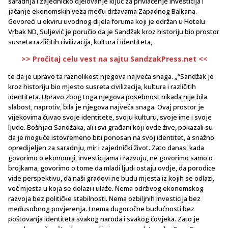
saradnja i zajedničko djelovanje ključ za privlačenje investicija i
jačanje ekonomskih veza među državama Zapadnog Balkana.
Govoreći u okviru uvodnog dijela foruma koji je održan u Hotelu
Vrbak ND, Suljević je poručio da je Sandžak kroz historiju bio prostor
susreta različitih civilizacija, kultura i identiteta,
>> Pročitaj celu vest na sajtu SandzakPress.net <<
te da je upravo ta raznolikost njegova najveća snaga. „“Sandžak je
kroz historiju bio mjesto susreta civilizacija, kultura i različitih
identiteta. Upravo zbog toga njegova posebnost nikada nije bila
slabost, naprotiv, bila je njegova najveća snaga. Ovaj prostor je
vijekovima čuvao svoje identitete, svoju kulturu, svoje ime i svoje
ljude. Bošnjaci Sandžaka, ali i svi građani koji ovde žive, pokazali su
da je moguće istovremeno biti ponosan na svoj identitet, a snažno
opredijeljen za saradnju, mir i zajednički život. Zato danas, kada
govorimo o ekonomiji, investicijama i razvoju, ne govorimo samo o
brojkama, govorimo o tome da mladi ljudi ostaju ovdje, da porodice
vide perspektivu, da naši gradovi ne budu mjesta iz kojih se odlazi,
već mjesta u koja se dolazi i ulaže. Nema održivog ekonomskog
razvoja bez političke stabilnosti. Nema ozbiljnih investicija bez
međusobnog povjerenja. I nema dugoročne budućnosti bez
poštovanja identiteta svakog naroda i svakog čovjeka. Zato je