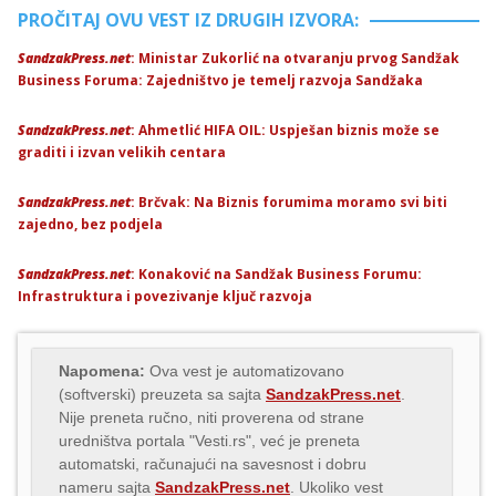
PROČITAJ OVU VEST IZ DRUGIH IZVORA:
SandzakPress.net
: Ministar Zukorlić na otvaranju prvog Sandžak
Business Foruma: Zajedništvo je temelj razvoja Sandžaka
SandzakPress.net
: Ahmetlić HIFA OIL: Uspješan biznis može se
graditi i izvan velikih centara
SandzakPress.net
: Brčvak: Na Biznis forumima moramo svi biti
zajedno, bez podjela
SandzakPress.net
: Konaković na Sandžak Business Forumu:
Infrastruktura i povezivanje ključ razvoja
Napomena:
Ova vest je automatizovano
(softverski) preuzeta sa sajta
SandzakPress.net
.
Nije preneta ručno, niti proverena od strane
uredništva portala "Vesti.rs", već je preneta
automatski, računajući na savesnost i dobru
nameru sajta
SandzakPress.net
. Ukoliko vest