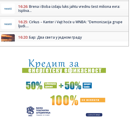
16:26:
Brena i Boba izdaju luks jahtu vrednu šest miliona evra:
Ispliva...
16:25:
Cirkus – Kanter i Vajt hoće u WNBA: "Demonizacija grupe
ljudi....
16:20:
Бар: Два света у једном граду
16:22:
Dvojica radnika povređena u fabrici u Kikindi
16:20:
Srpkinjama evropska bronza: Emilija, Natalija i Marija
"upucale" ...
16:17:
Povrijeđeni motociklista kod Brčkog van životne opasnosti
16:17:
Drugo veče „Fresh Wave“ festivala spojilo nespojive
ritmove
16:17:
Nada Topčagić iskreno o prolaznosti i najvećem strahu:
"Velika...
16:17:
Najveća željezara iz Afrike dolazi u BiH, velika prilika za