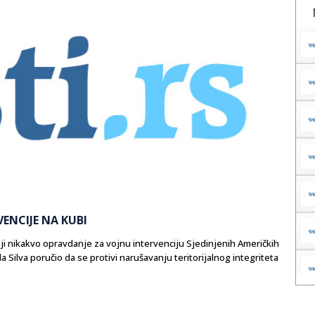
VENCIJE NA KUBI
oji nikakvo opravdanje za vojnu intervenciju Sjedinjenih Američkih
a Silva poručio da se protivi narušavanju teritorijalnog integriteta