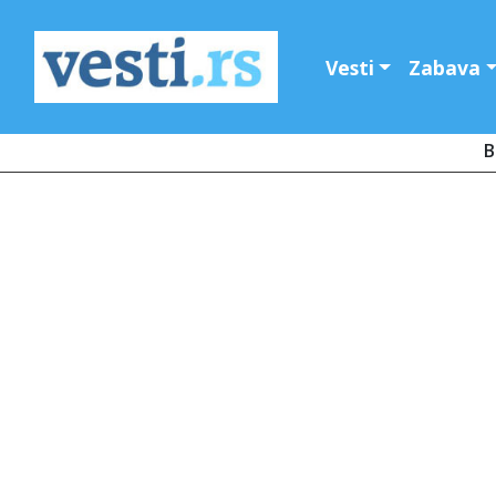
Vesti
Zabava
B