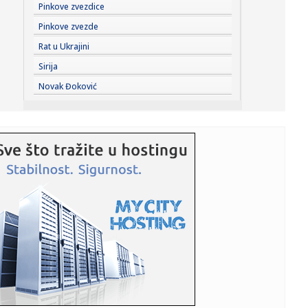
14:34:
Vučić nakon sastanka sa Zelenskim: Srbija podržava
Pinkove zvezdice
teritorijal...
Pinkove zvezde
14:34:
Tisa nominovala bivšeg predsednika Vrhovnog suda za
Rat u Ukrajini
predsednika ...
Sirija
14:30:
Nikki Sixx o korišćenju pratećih snimaka na koncertima
Novak Đoković
Motley ...
14:30:
Luksuzne sandale koje osvajaju ljeto 2026: Ovi modeli su
najpože...
14:29:
Požar kod Konjica i dalje aktivan VIDEO
14:28:
Rusi nude do 10.600 evra za novog vojnika: Regioni
povećavaju na...
14:27:
INFORMACIJA KOJA ZANIMA CELU SRBIJU: Kako gledati
sport bez kablo...
14:26:
Ovo su najčešće greške koje vlasnici pasa rade tokom
vrućina
14:26:
Srđan Blagojević: "Sramota me je..."