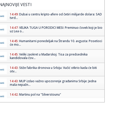
NAJNOVIJE VESTI
14:49:
Dubai u centru kripto-afere od četiri milijarde dolara: SAD
tvrd...
14:47:
VELIKA TUGA U PORODICI MESI: Preminuo čovek koji je bio
uz Lea o...
14:45:
Humanitarni ponedeljak na Štrandu 10. avgusta: Posetioci
će mo...
14:45:
Veliki zaokret u Mađarskoj: Tisa za predsednika
kandidovala čov...
14:43:
Stiže fabrika dronova u Srbiju: Vučić otkrio kada će biti
otv...
14:43:
MUP izdao važno upozorenje građanima Srbije: Jedna
mala nepažn...
14:42:
Martinu pol na "Silverstounu"
14:41:
Obratili se Vučić i Zelenski: „Nastavićemo da vodimo
princip...