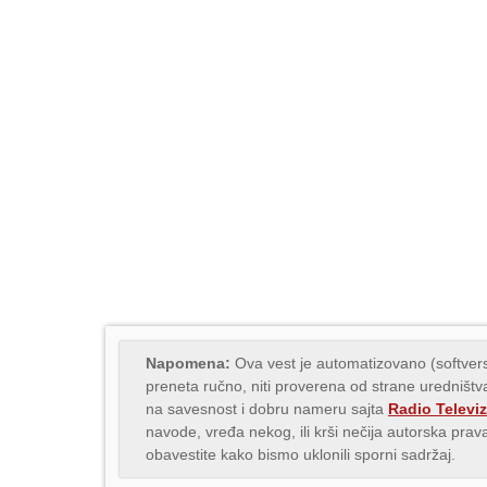
Napomena:
Ova vest je automatizovano (softvers
preneta ručno, niti proverena od strane uredništva
na savesnost i dobru nameru sajta
Radio Televiz
navode, vređa nekog, ili krši nečija autorska pr
obavestite kako bismo uklonili sporni sadržaj.