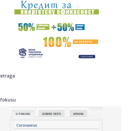
14:40:
Arsenalovo pakleno pojačanje za odbranu titule: Stigao je
Bruno ...
14:39:
Airbnb beleži veliku potražnju širom sveta, akcije porasle
dev...
14:39:
GIMARAEŠ ZVANIČNO PREDSTAVLJEN: Arsenal završio
jedan od najve...
14:36:
Eminin sin napunio 18 godina: Emotivna poruka pevačice o
kojoj s...
14:34:
Masovna tuča navijača Dinama i Hajduka na parkingu
retraga
zagrebačkog...
14:34:
Prekinuta sjednica u Prištini: Poslanica jajima gađala Kurtija
...
 fokusu
14:34:
Nakon višednevne borbe: Ugašena sva požarišta u
Trebinju
U FOKUSU
DOBRE VESTI
ARHIVA
14:34:
Primljen u bolnicu sa 6,2 promila alkohola u krvi: "Ne
pamtim ov...
Coronavirus