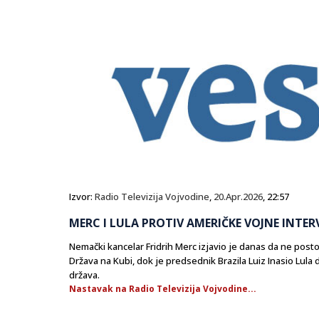
Izvor:
Radio Televizija Vojvodine
,
20.Apr.2026
, 22:57
MERC I LULA PROTIV AMERIČKE VOJNE INTER
Nemački kancelar Fridrih Merc izjavio je danas da ne post
Država na Kubi, dok je predsednik Brazila Luiz Inasio Lula d
država.
Nastavak na Radio Televizija Vojvodine...