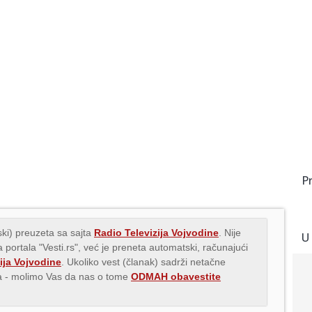
P
ki) preuzeta sa sajta
Radio Televizija Vojvodine
. Nije
U
 portala "Vesti.rs", već je preneta automatski, računajući
ija Vojvodine
. Ukoliko vest (članak) sadrži netačne
ava - molimo Vas da nas o tome
ODMAH obavestite