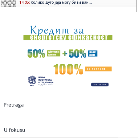
14:05:
Колико дуго јаја могу бити ван ...
14:07:
Drama u centru prestonice: Smart napravio karambol u
Francuskoj u...
14:03:
Konstitutivna sjednica Skupštine Kosova odložena, Kurti
ponovo ...
14:03:
EK potvrdila da Srbija ispunjava standarde u kontroli
bezbednosti...
14:03:
VIDEO: 2005 London Taxi
14:01:
TURIZAM: Stara Pazova i ovog leta beleži veliku
posećenost
14:01:
Letovanje na Brijunima: Destinacija za one koji žele više od
Pretraga
od...
13:59:
Preminuo otac Lionela Mesija
U fokusu
13:58:
Stiže fabrika dronova u Srbiju: Vučić otkrio kada će biti otv...