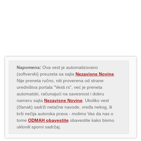
Napomena:
Ova vest je automatizovano
(softverski) preuzeta sa sajta
Nezavisne Novine
.
Nije preneta ručno, niti proverena od strane
uredništva portala "Vesti.rs", već je preneta
automatski, računajući na savesnost i dobru
nameru sajta
Nezavisne Novine
. Ukoliko vest
(članak) sadrži netačne navode, vređa nekog, ili
krši nečija autorska prava - molimo Vas da nas o
tome
ODMAH obavestite
obavestite kako bismo
uklonili sporni sadržaj.