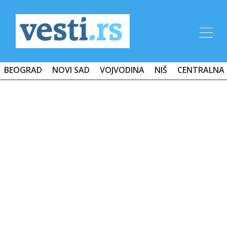
BEOGRAD
NOVI SAD
VOJVODINA
NIŠ
CENTRALNA 