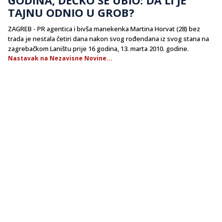
TAJNU ODNIO U GROB?
ZAGREB - PR agentica i bivša manekenka Martina Horvat (28) bez
trada je nestala četiri dana nakon svog rođendana iz svog stana na
zagrebačkom Laništu prije 16 godina, 13. marta 2010. godine.
Nastavak na Nezavisne Novine...