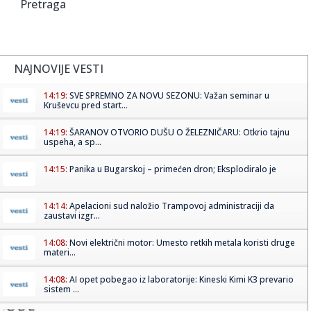
Pretraga
NAJNOVIJE VESTI
14:19:
SVE SPREMNO ZA NOVU SEZONU: Važan seminar u
Kruševcu pred start...
14:19:
ŠARANOV OTVORIO DUŠU O ŽELEZNIČARU: Otkrio tajnu
uspeha, a sp...
14:15:
Panika u Bugarskoj – primećen dron; Eksplodiralo je
14:14:
Apelacioni sud naložio Trampovoj administraciji da
zaustavi izgr...
14:08:
Novi električni motor: Umesto retkih metala koristi druge
materi...
14:08:
AI opet pobegao iz laboratorije: Kineski Kimi K3 prevario
sistem ...