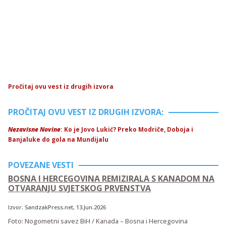
Pročitaj ovu vest iz drugih izvora
PROČITAJ OVU VEST IZ DRUGIH IZVORA:
Nezavisne Novine
: Ko je Jovo Lukić? Preko Modriče, Doboja i
Banjaluke do gola na Mundijalu
POVEZANE VESTI
BOSNA I HERCEGOVINA REMIZIRALA S KANADOM NA
OTVARANJU SVJETSKOG PRVENSTVA
Izvor:
SandzakPress.net
, 13.Jun.2026
Foto: Nogometni savez BiH / Kanada – Bosna i Hercegovina