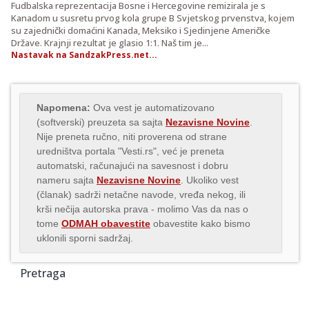
Fudbalska reprezentacija Bosne i Hercegovine remizirala je s
Kanadom u susretu prvog kola grupe B Svjetskog prvenstva, kojem
su zajednički domaćini Kanada, Meksiko i Sjedinjene Američke
Države. Krajnji rezultat je glasio 1:1. Naš tim je...
Nastavak na SandzakPress.net...
Napomena:
Ova vest je automatizovano
(softverski) preuzeta sa sajta
Nezavisne Novine
.
Nije preneta ručno, niti proverena od strane
uredništva portala "Vesti.rs", već je preneta
automatski, računajući na savesnost i dobru
nameru sajta
Nezavisne Novine
. Ukoliko vest
(članak) sadrži netačne navode, vređa nekog, ili
krši nečija autorska prava - molimo Vas da nas o
tome
ODMAH obavestite
obavestite kako bismo
uklonili sporni sadržaj.
Pretraga