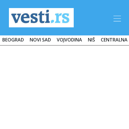
BEOGRAD
NOVI SAD
VOJVODINA
NIŠ
CENTRALNA 