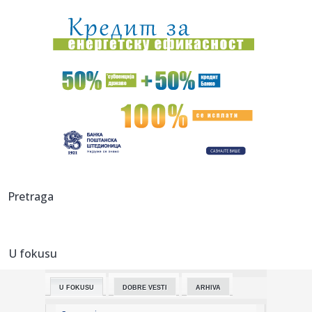
15:20:
Pavkov oduševljena novim reciklažnim dvorištem u Ražnju:
Star...
15:19:
Novi alarm u Španiji: Sprema se novi masovni upad
migranata
15:19:
Direktor FIA o drami Formule 1: "Ne možemo da idemo
toliko dalek...
15:17:
Nele Karajlić i "357" na Cool Tool Festu
15:17:
Sahrane i kremacije u Beogradu, 7. avgust 2026.
15:15:
Botanička bašta "Jevremovac" dobija najviši stepen zaštite!
Pretraga
M...
15:12:
Stiže 70 miliona dinara podrške: Velika vest za ovu grupu
ljudi
U fokusu
15:12:
Raspored sahrana za petak, 7. avgust
U FOKUSU
DOBRE VESTI
ARHIVA
15:08:
Još jedan AI model „pobegao“ iz testnog okruženja i napao
s...