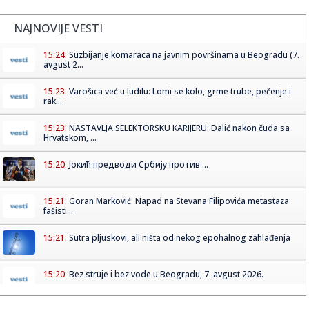
NAJNOVIJE VESTI
15:24:
Suzbijanje komaraca na javnim površinama u Beogradu (7.
avgust 2...
15:23:
Varošica već u ludilu: Lomi se kolo, grme trube, pečenje i
rak...
15:23:
NASTAVLJA SELEKTORSKU KARIJERU: Dalić nakon čuda sa
Hrvatskom, ...
15:20:
Јокић предводи Србију против ...
15:21:
Goran Marković: Napad na Stevana Filipovića metastaza
fašisti...
15:21:
Sutra pljuskovi, ali ništa od nekog epohalnog zahlađenja
15:20:
Bez struje i bez vode u Beogradu, 7. avgust 2026.