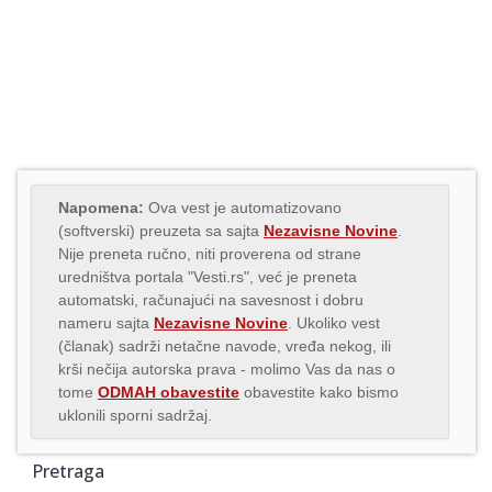
Napomena:
Ova vest je automatizovano
(softverski) preuzeta sa sajta
Nezavisne Novine
.
Nije preneta ručno, niti proverena od strane
uredništva portala "Vesti.rs", već je preneta
automatski, računajući na savesnost i dobru
nameru sajta
Nezavisne Novine
. Ukoliko vest
(članak) sadrži netačne navode, vređa nekog, ili
krši nečija autorska prava - molimo Vas da nas o
tome
ODMAH obavestite
obavestite kako bismo
uklonili sporni sadržaj.
Pretraga