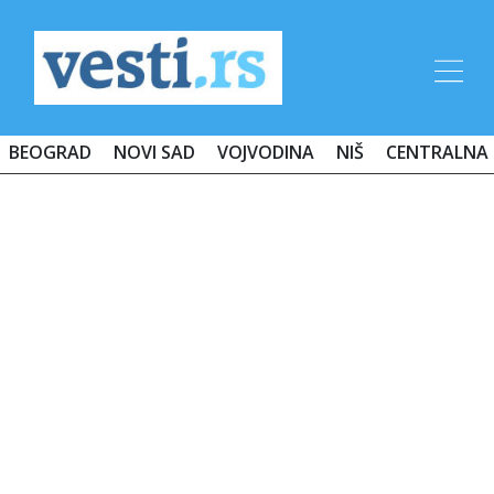
BEOGRAD
NOVI SAD
VOJVODINA
NIŠ
CENTRALNA 