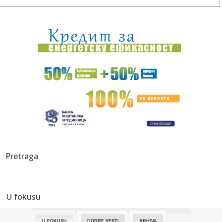
13:34:
Doajen bh. alpinizma: 'Odustati u pravo vrijeme je mantra'
13:29:
Усред саобраћајне вреве смештена ...
13:26:
Kurti gađan jajima na sednici Skupštine Kosova
13:26:
Skandal na SP u Zagrebu: Algoritam „izbacio“ Crnu Goru
(VIDEO...
13:25:
Jovanov podelio fotografiju glumca Dragana Jovanovića:
Blokaderi...
13:23:
Detalji sudara putničkog i teretnog voza u Hrvatskoj:
Pretraga
Petoro te...
13:23:
Šaranov: "Pravimo razliku odnosom prema igračima"
VIDEO
U fokusu
13:22:
Đurić poručio: "Ozbiljna država razgovara sa svima";
"Nećemo...
U FOKUSU
DOBRE VESTI
ARHIVA