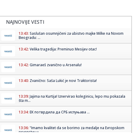
NAJNOVIJE VESTI
13:43:
Saslušan osumnjičeni za ubistvo majke Milke na Novom
Beogradu: ...
13:42:
Velika tragedija: Preminuo Mesijev otac!
13:42:
Gimaraeš zvanično u Arsenalu!
13:40:
Zvanično: Saša Lukić je novi Traktorista!
13:39:
Jajima na Kurtija! Iznervirao koleginicu, lepo mu pokazala
šta m...
13:34:
ЕК потврдила да СРБ испуњава ...
13:36:
"Imamo kvalitet da se borimo za medalje na Evropskom
prvenstvu u ...