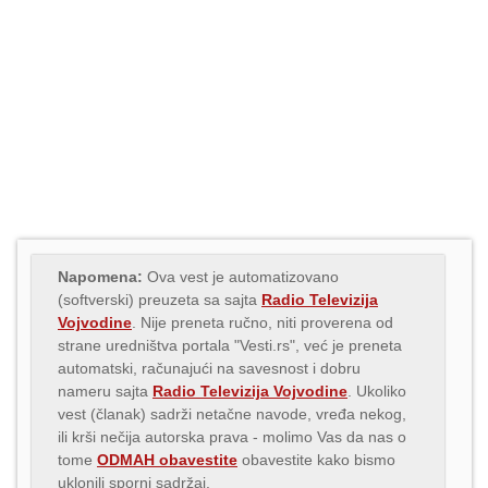
Napomena:
Ova vest je automatizovano
(softverski) preuzeta sa sajta
Radio Televizija
Vojvodine
. Nije preneta ručno, niti proverena od
strane uredništva portala "Vesti.rs", već je preneta
automatski, računajući na savesnost i dobru
nameru sajta
Radio Televizija Vojvodine
. Ukoliko
vest (članak) sadrži netačne navode, vređa nekog,
ili krši nečija autorska prava - molimo Vas da nas o
tome
ODMAH obavestite
obavestite kako bismo
uklonili sporni sadržaj.