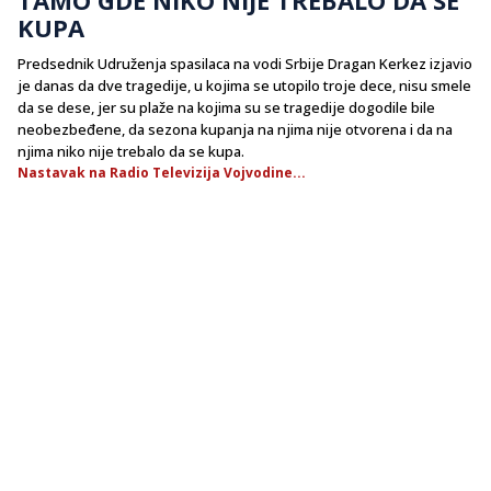
KUPA
Predsednik Udruženja spasilaca na vodi Srbije Dragan Kerkez izjavio
je danas da dve tragedije, u kojima se utopilo troje dece, nisu smele
da se dese, jer su plaže na kojima su se tragedije dogodile bile
neobezbeđene, da sezona kupanja na njima nije otvorena i da na
njima niko nije trebalo da se kupa.
Nastavak na Radio Televizija Vojvodine...