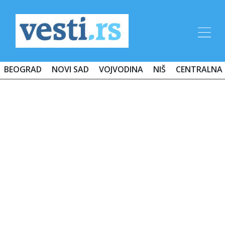
BEOGRAD
NOVI SAD
VOJVODINA
NIŠ
CENTRALNA 