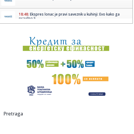
18:48:
Ekspres lonac je pravi saveznik u kuhinji: Evo kako ga
pravilno k...
18:48:
Ko su najbogatije estradne zvijezde u Srbiji: Godinama
zarađuju ...
18:48:
Bečki robot srpskog naučnika donosi revoluciju: Metalne
dijelov...
18:48:
Poljoprivrednicima potrebne milijarde evra pomoći
18:48:
Ribolovački kapitalac uhvaćena na Bilećkom jezeru,
dugačak 2 ...
18:48:
Crvena, žuta, zelena ili plava: Šta znače lampice na
instrumen...
18:46:
Vučić najavio povećanja primanja građana: "Penzije će da
Pretraga
pra...
18:46:
NJUELS SE OPROSTIO OD MESIJEVOG OCA: Emotivna poruka
iz Rosarija ...