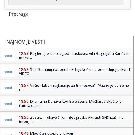
Pretraga
NAJNOVIJE VESTI
18:59:
Pogledajte kako izgleda raskošna vila Bogoljuba Karića na
moru:...
18:58:
Šok: Rumunija pobedila Srbiju košem u poslednjoj sekundi!
VIDEO
18:57:
Vučić: "Izbori najkasnije za tri meseca"; "Važno je da se ne
i...
18:50:
Drama na Dunavu kod Bele stene: Muškarac skočio iz
čamca da se...
18:50:
Zasukali rukave širom Beograda: Aktivisti SNS izašli na
teren, ...
18:48:
Mladić se utopio u Krivaji