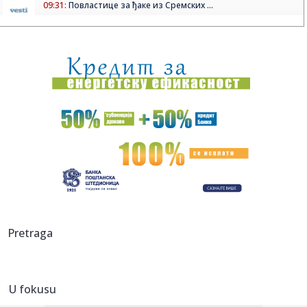
09:31:
Повластице за ђаке из Сремских ...
09:30:
Parker pronašao novog investitora: Slavna dinastija kupuje
Asvel...
09:27:
Концерт “IL TENORO” у дворишту Музеја ...
09:27:
Obistinile se reči Jova Bakića, ali su uloge zamenjene;
Blokade...
09:25:
Zelenski stao uz teritorijalni integritet Srbije, Priština
pobes...
09:25:
Tajfun Delfin juri ka Kini: Više od 500 brodova hitno vraćeno
u...
09:20:
Експо караван у Руми: Локалне ...
Pretraga
09:24:
Poljoprivrednici u Keniji poriču da su otrovali 16 slonova
koji ...
U fokusu
09:18:
Šok u Torontu: Ispala Sabalenka! VIDEO