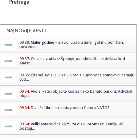
Pretraga
NAJNOVIJE VESTI
09:38:
Maler godine – slavio, upao u tunel, gol mu poništen,
povredio...
09:37:
Ceca se vratila iz Španije, pa otkrila šta se dešava kod
Anast...
09:35:
Čitaoci javljaju: U selu Gornja Kupinovica stanovnici nemaju
vod...
09:34:
Ako slikate i objavite kad se neko bahato parkira: Advokat
obja...
09:34:
Da li će Ukrajina ikada postati članica NATO?
09:34:
Veliki asteroid će 2029. za dlaku promašiti Zemlju, ali
postoji...