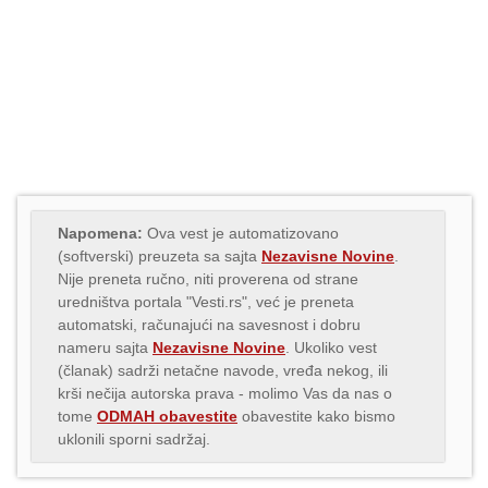
Napomena:
Ova vest je automatizovano
(softverski) preuzeta sa sajta
Nezavisne Novine
.
Nije preneta ručno, niti proverena od strane
uredništva portala "Vesti.rs", već je preneta
automatski, računajući na savesnost i dobru
nameru sajta
Nezavisne Novine
. Ukoliko vest
(članak) sadrži netačne navode, vređa nekog, ili
krši nečija autorska prava - molimo Vas da nas o
tome
ODMAH obavestite
obavestite kako bismo
uklonili sporni sadržaj.