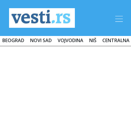
BEOGRAD
NOVI SAD
VOJVODINA
NIŠ
CENTRALNA 