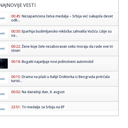
NAJNOVIJE VESTI
00:45:
Nezapamćena žetva medalja – Srbija već sakupila deset
odli...
00:30:
Eparhija budimljansko-nikšićka zahvalila Vučiću: Litije su
sa...
00:22:
Žene koje žele nezaboravan seks moraju da rade ove tri
stvari
00:18:
Bugatti najavljuje novi jedinstveni automobil
00:15:
Drama na plaži u Italiji! Doktorka iz Beograda pritrčala
turist...
00:02:
Na današnji dan, 6. avgust
23:51:
Tri medalje za Srbiju na EP
23:47:
KIKS PANATINAIKOSA UPRKOS OGROMNIM ULAGANJIMA:
Grčki velikan vod...