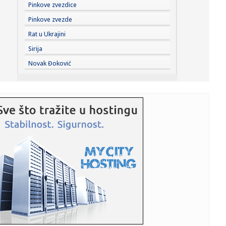
23:21:
Betis očitao lekciju Arsenalu
Pinkove zvezdice
Pinkove zvezde
23:19:
Roma dovela autora najprljavijeg poteza na Mundijalu
Rat u Ukrajini
Sirija
23:09:
KECMANOVIĆ PAO POSLE MARATONA: Srbin dobio prvi
Novak Đoković
set, pa poklekao...
23:06:
Bibi rekao "ne" Trampu
23:01:
Slučaj Huse B. iz BiH pokrenuo “lavinu” u Kelnu, provjerava
...
23:01:
Recept za zdrave brauni kuglice od čokolade koje se ne
peku (VID...
23:01:
Antonio Banderas progovorio o srčanom udaru: "To je
najbolja stv...
23:01:
Jedan znak ukazuje na to da ne unosite dovoljno proteina
23:01:
Drama u Beču: Srbin provalio u stan bivše, prijetio joj i
napao...