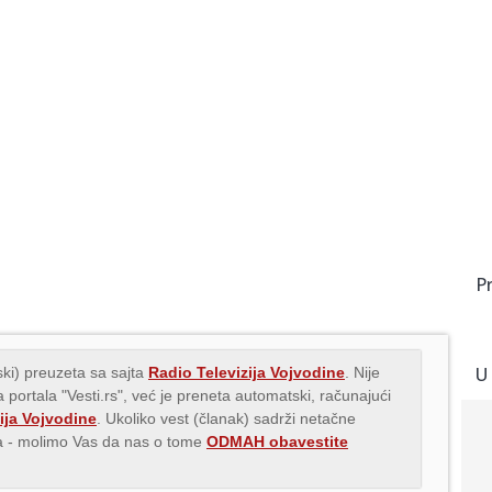
P
U
ki) preuzeta sa sajta
Radio Televizija Vojvodine
. Nije
 portala "Vesti.rs", već je preneta automatski, računajući
ija Vojvodine
. Ukoliko vest (članak) sadrži netačne
ava - molimo Vas da nas o tome
ODMAH obavestite