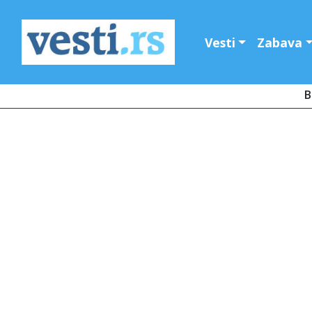
Vesti
Zabava
B