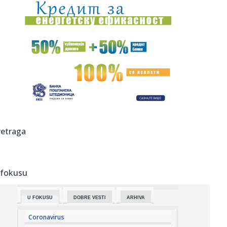
23:46:
Tragedija kod Požarevca: Čovek stradao u požaru koji je
sam iz...
23:38:
Lara Gut-Behrami završila karijeru
23:35:
General Motors i SAIC produžili zajedničko ulaganje na još
20 ...
23:35:
Crveni alarm u Evropi: Rekordi padaju, reke presušuju,
požari b...
23:33:
Novi rat Anđeline Džoli i Breda Pita! Glumac traži da otkrije
retraga
...
23:27:
Pre „Černobiljske molitve“, stavite ovu knjigu nobelovke na
...
 fokusu
23:23:
Lavlje srce srpskih juniorki! Srbija u dramatičnoj završnici
sr...
U FOKUSU
DOBRE VESTI
ARHIVA
23:22:
Moskvu čeka pakao: Izdato ozbiljno upozorenje; Oglasili
se meteo...
Coronavirus