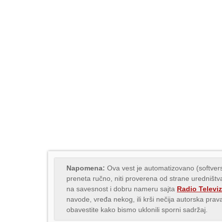
Napomena:
Ova vest je automatizovano (softvers
preneta ručno, niti proverena od strane uredništva
na savesnost i dobru nameru sajta
Radio Televiz
navode, vređa nekog, ili krši nečija autorska pr
obavestite kako bismo uklonili sporni sadržaj.