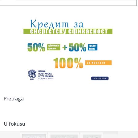
09:57:
У АПАТИНУ ПРИКУПЉЕНО 16 ЈЕДИНИЦА ...
09:58:
Nove užasne vesti sa Tajlanda; Ubio babu i dedu, pa
krenuo u krv...
09:58:
Manje od 100 dana do izbora: Vučević: Blokaderska lista
vodi, a...
09:57:
VRANJANCI NE NASEDAJTE NA POZIVE: Još jedna Vranjanka
žrva la...
09:56:
Harden neće odgovarati zbog slučaja sa oružjem
09:56:
ROGANOVIĆ POSLAO JASNU PORUKU: Partizan pobedio
Pretraga
Tobol, ali opu...
09:53:
Без воде део Авијатичарског насеља
U fokusu
09:55:
Gutereš osudio Rusiju i Ukrajinu zbog napada na civile