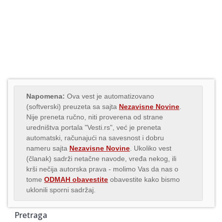
Napomena:
Ova vest je automatizovano
(softverski) preuzeta sa sajta
Nezavisne Novine
.
Nije preneta ručno, niti proverena od strane
uredništva portala "Vesti.rs", već je preneta
automatski, računajući na savesnost i dobru
nameru sajta
Nezavisne Novine
. Ukoliko vest
(članak) sadrži netačne navode, vređa nekog, ili
krši nečija autorska prava - molimo Vas da nas o
tome
ODMAH obavestite
obavestite kako bismo
uklonili sporni sadržaj.
Pretraga