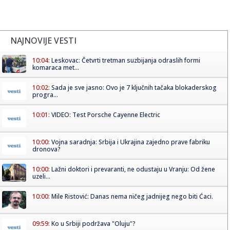
NAJNOVIJE VESTI
10:04:
Leskovac: Četvrti tretman suzbijanja odraslih formi
komaraca met...
10:02:
Sada je sve jasno: Ovo je 7 ključnih tačaka blokaderskog
progra...
10:01:
VIDEO: Test Porsche Cayenne Electric
10:00:
Vojna saradnja: Srbija i Ukrajina zajedno prave fabriku
dronova?
10:00:
Lažni doktori i prevaranti, ne odustaju u Vranju: Od žene
uzeli...
10:00:
Mile Ristović: Danas nema ničeg jadnijeg nego biti Ćaci.
09:59:
Ko u Srbiji podržava "Oluju"?