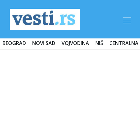
BEOGRAD
NOVI SAD
VOJVODINA
NIŠ
CENTRALNA 