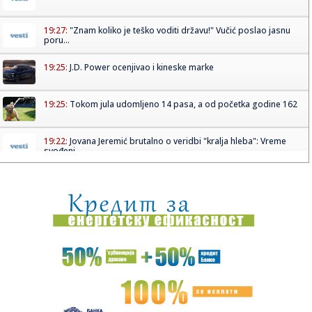
19:27:
"Znam koliko je teško voditi državu!" Vučić poslao jasnu
poru...
19:25:
J.D. Power ocenjivao i kineske marke
19:25:
Tokom jula udomljeno 14 pasa, a od početka godine 162
19:22:
Jovana Jeremić brutalno o veridbi "kralja hleba": Vreme
svođenj...
19:17:
EXPO karavan posetio Rumu: Predstavljeni kulturni,
istorijski i s...
19:15:
Loš početak za Tadićev NEC: Primili gol u prvom minutu, a
onda...
19:08:
Blagojević zaustavio favorita iz Moskve
19:08:
Zvezdi pred očima Pazar, u mislima Hapoel