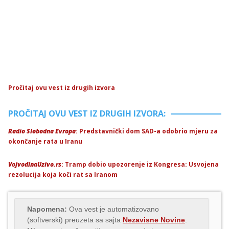
Pročitaj ovu vest iz drugih izvora
PROČITAJ OVU VEST IZ DRUGIH IZVORA:
Radio Slobodna Evropa
: Predstavnički dom SAD-a odobrio mjeru za
okončanje rata u Iranu
VojvodinaUzivo.rs
: Tramp dobio upozorenje iz Kongresa: Usvojena
rezolucija koja koči rat sa Iranom
Napomena:
Ova vest je automatizovano
(softverski) preuzeta sa sajta
Nezavisne Novine
.