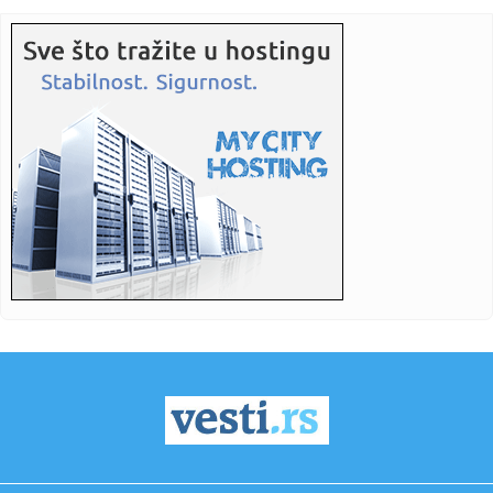
VIDEO
18:57:
Vučić: "Izbori najkasnije za tri meseca"; "Važno je da se ne
i...
18:50:
Drama na Dunavu kod Bele stene: Muškarac skočio iz
čamca da se...
18:50:
Zasukali rukave širom Beograda: Aktivisti SNS izašli na
teren, ...
18:48:
Mladić se utopio u Krivaji
18:48:
Ekspres lonac je pravi saveznik u kuhinji: Evo kako ga
pravilno k...
18:48:
Ko su najbogatije estradne zvijezde u Srbiji: Godinama
zarađuju ...
18:48:
Bečki robot srpskog naučnika donosi revoluciju: Metalne
dijelov...
18:48:
Poljoprivrednicima potrebne milijarde evra pomoći