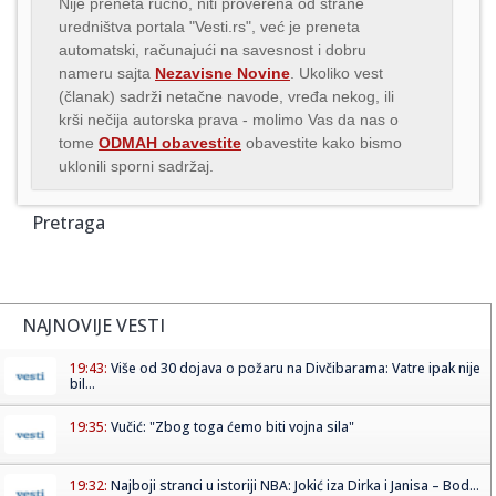
Nije preneta ručno, niti proverena od strane
uredništva portala "Vesti.rs", već je preneta
automatski, računajući na savesnost i dobru
nameru sajta
Nezavisne Novine
. Ukoliko vest
(članak) sadrži netačne navode, vređa nekog, ili
krši nečija autorska prava - molimo Vas da nas o
tome
ODMAH obavestite
obavestite kako bismo
uklonili sporni sadržaj.
Pretraga
NAJNOVIJE VESTI
19:43:
Više od 30 dojava o požaru na Divčibarama: Vatre ipak nije
bil...
19:35:
Vučić: "Zbog toga ćemo biti vojna sila"
19:32:
Najboji stranci u istoriji NBA: Jokić iza Dirka i Janisa – Bod...