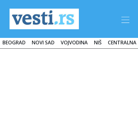
BEOGRAD
NOVI SAD
VOJVODINA
NIŠ
CENTRALNA 