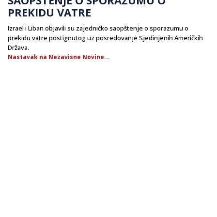
PREKIDU VATRE
Izrael i Liban objavili su zajedničko saopštenje o sporazumu o
prekidu vatre postignutog uz posredovanje Sjedinjenih Američkih
Država.
Nastavak na Nezavisne Novine...