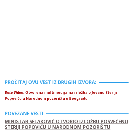
PROČITAJ OVU VEST IZ DRUGIH IZVORA:
Beta Video
: Otvorena multimedijalna izložba o Jovanu Steriji
Popoviću u Narodnom pozorištu u Beogradu
POVEZANE VESTI
MINISTAR SELAKOVIĆ OTVORIO IZLOŽBU POSVEĆENU
STERIJI POPOVIĆU U NARODNOM POZORIŠTU