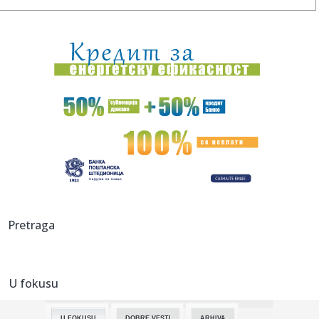
08:03:
VIDEO: Test Ferrari Amalfi Spider
08:02:
Pucnjava u srednjoj školi na Tajlandu, najmanje šest žrtava
08:02:
Blizu milijarde dolara kazne za Metu zbog ugrožavanja
dece na in...
08:01:
Ovo je najtopliji grad u Srbiji
08:01:
Trener Tobola se ne predaju: Partizan kažnjavao naše
greške, u...
08:01:
"Voleo bih da se Evroliga i NBA dogovore, a da mi
Pretraga
osvojimo spoj t...
07:58:
FOTO: U Novom Pazaru zaplenjena falsifikovana roba
svetskih brend...
U fokusu
07:57:
Tokom vikenda novi tretmani protiv komaraca u Novom
Sadu
U FOKUSU
DOBRE VESTI
ARHIVA