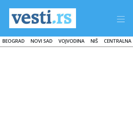
BEOGRAD
NOVI SAD
VOJVODINA
NIŠ
CENTRALNA 