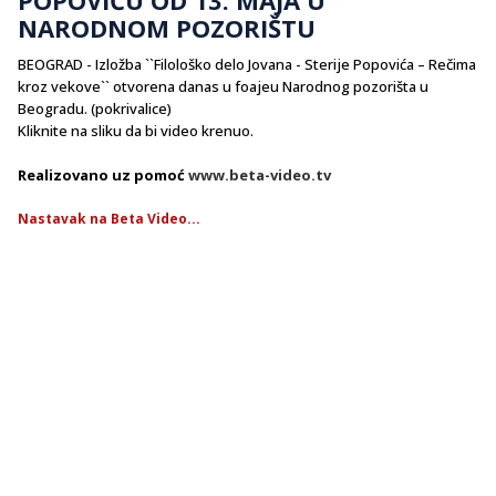
NARODNOM POZORIŠTU
BEOGRAD - Izložba ``Filološko delo Jovana - Sterije Popovića – Rečima
kroz vekove`` otvorena danas u foajeu Narodnog pozorišta u
Beogradu. (pokrivalice)
Kliknite na sliku da bi video krenuo.
Realizovano uz pomoć
www.beta-video.tv
Nastavak na Beta Video...