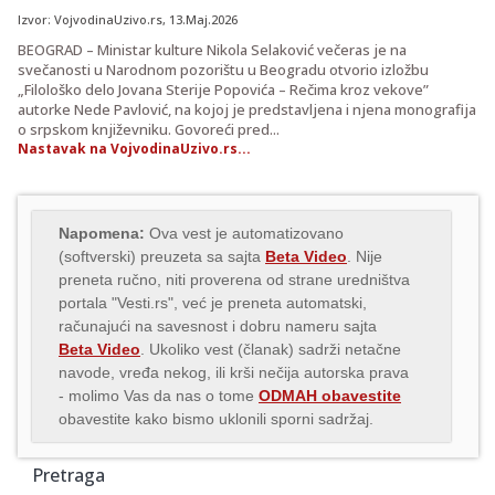
Izvor:
VojvodinaUzivo.rs
, 13.Maj.2026
BEOGRAD – Ministar kulture Nikola Selaković večeras je na
svečanosti u Narodnom pozorištu u Beogradu otvorio izložbu
„Filološko delo Jovana Sterije Popovića – Rečima kroz vekove”
autorke Nede Pavlović, na kojoj je predstavljena i njena monografija
o srpskom književniku. Govoreći pred...
Nastavak na VojvodinaUzivo.rs...
Napomena:
Ova vest je automatizovano
(softverski) preuzeta sa sajta
Beta Video
. Nije
preneta ručno, niti proverena od strane uredništva
portala "Vesti.rs", već je preneta automatski,
računajući na savesnost i dobru nameru sajta
Beta Video
. Ukoliko vest (članak) sadrži netačne
navode, vređa nekog, ili krši nečija autorska prava
- molimo Vas da nas o tome
ODMAH obavestite
obavestite kako bismo uklonili sporni sadržaj.
Pretraga