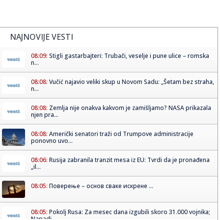
NAJNOVIJE VESTI
08:09:
Stigli gastarbajteri: Trubači, veselje i pune ulice – romska
n...
08:08:
Vučić najavio veliki skup u Novom Sadu: „Šetam bez straha,
n...
08:08:
Zemlja nije onakva kakvom je zamišljamo? NASA prikazala
njen pra...
08:08:
Američki senatori traži od Trumpove administracije
ponovno uvo...
08:06:
Rusija zabranila tranzit mesa iz EU: Tvrdi da je pronađena
„il...
08:05:
Поверење – основ сваке искрене ...
08:05:
Pokolj Rusa: Za mesec dana izgubili skoro 31.000 vojnika;
Napadi ...