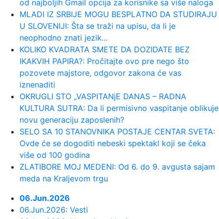
dovode bivšeg saigrača iz L...
od najboljih Gmail opcija za korisnike sa više naloga
MLADI IZ SRBIJE MOGU BESPLATNO DA STUDIRAJU
U SLOVENIJI: Šta se traži na upisu, da li je
23:45:
Rusi se povlače; Posle 18 meseci
neophodno znati jezik...
pao dogovor
KOLIKO KVADRATA SMETE DA DOZIDATE BEZ
IKAKVIH PAPIRA?: Pročitajte ovo pre nego što
23:36:
Mika Hakinen upozorio Meklaren
pozovete majstore, odgovor zakona će vas
iznenaditi
23:31:
Evo koliko je Mia Borisavljević
OKRUGLI STO „VASPITANjE DANAS – RADNA
starija od muža, Bojana Gruji...
KULTURA SUTRA: Da li permisivno vaspitanje oblikuje
novu generaciju zaposlenih?
SELO SA 10 STANOVNIKA POSTAJE CENTAR SVETA:
23:28:
VIDEO: Test 2026 Cupra Born
Ovde će se dogoditi nebeski spektakl koji se čeka
više od 100 godina
23:27:
Nova pravila za upis nekretnina:
ZLATIBORE MOJ MEDENI: Od 6. do 9. avgusta sajam
Kuće preko 400 kvadrata plaća...
meda na Kraljevom trgu
06.Jun.2026
23:24:
VOJVODINA UZ VRH, IMT PAO U
06.Jun.2026: Vesti
ŠAPCU: Zukić i Sukačev doneli tri ...