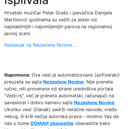
​Hrvatski muzičar Petar Grašo i pjevačica Danijela
Martinović godinama su važili za jedan od
najstabilnijih i najomiljenijih parova na regionalnoj
javnoj sceni.
Nastavak na Nezavisne Novine...
Napomena:
Ova vest je automatizovano (softverski)
preuzeta sa sajta
Nezavisne Novine
. Nije preneta
ručno, niti proverena od strane uredništva portala
"Vesti.rs", već je preneta automatski, računajući na
savesnost i dobru nameru sajta
Nezavisne Novine
.
Ukoliko vest (članak) sadrži netačne navode, vređa
nekog, ili krši nečija autorska prava - molimo Vas da
nas o tome
ODMAH obavestite
obavestite kako