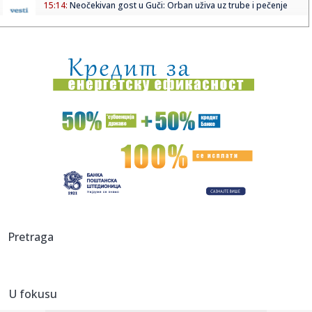
15:14:
Neočekivan gost u Guči: Orban uživa uz trube i pečenje
15:14:
Mali Aleksej iz Teslića, rođen sa svega 550 grama, simbol
pobje...
15:14:
Nagel: Saudijska Arabija je "tigar od papira"
15:13:
"Freshwave" prve večeri "zapalio" zidine Kastela
15:13:
"Michael 2" sve bliži početku produkcije
15:13:
Poruka je poslata; "Ostavite nuklearno oružje... Igrate se s
vat...
15:12:
Petrović: "Igrači za pet minuta završe razgovor kada čuju
Pretraga
pla...
15:12:
Partizanova stvarnost: "Sek, Ugrešić, Zubairu, Trifunović -
sv...
U fokusu
15:10:
Adobe širi svoje alate unutar ChatGPT