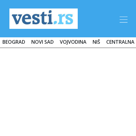
BEOGRAD
NOVI SAD
VOJVODINA
NIŠ
CENTRALNA 