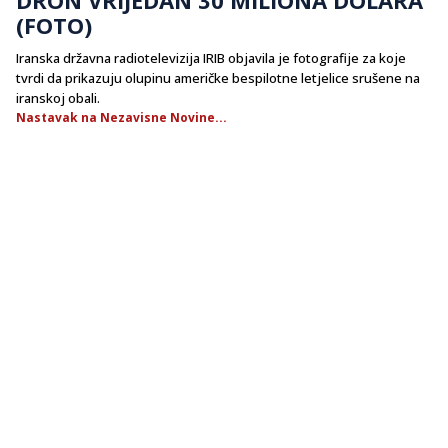
(FOTO)
Iranska državna radiotelevizija IRIB objavila je fotografije za koje
tvrdi da prikazuju olupinu američke bespilotne letjelice srušene na
iranskoj obali.
Nastavak na Nezavisne Novine...