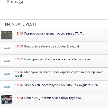
Pretraga
NAJNOVIJE VESTI
15:19:
Привремена измена трасе линије 7А, 7...
15:19:
Raspored sahrana za subotu, 8. avgust
15:17:
Hrvati priznali: Vučić je sve vreme je bio u pravu
15:16:
Medojević se vratio: Bivši kapiten Vojvodine počinje novo
pogl...
15:16:
Skier & Yeti i Sotomayor u AG Klubu 28. avgusta 2026.
15:14:
Почео 65. Драгачевски сабор трубача ...