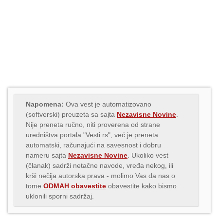
Napomena:
Ova vest je automatizovano
(softverski) preuzeta sa sajta
Nezavisne Novine
.
Nije preneta ručno, niti proverena od strane
uredništva portala "Vesti.rs", već je preneta
automatski, računajući na savesnost i dobru
nameru sajta
Nezavisne Novine
. Ukoliko vest
(članak) sadrži netačne navode, vređa nekog, ili
krši nečija autorska prava - molimo Vas da nas o
tome
ODMAH obavestite
obavestite kako bismo
uklonili sporni sadržaj.