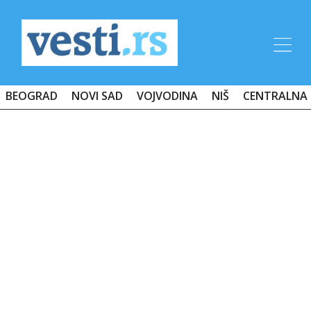
BEOGRAD
NOVI SAD
VOJVODINA
NIŠ
CENTRALNA 