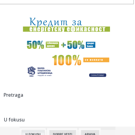
18:21:
Starenje ugrožava penzione sisteme u Evropi
18:20:
Kenan o rastanku sa Zvezdom: "Ne zameram nikome, to je
posao"
18:18:
Rodri izazvao tektonski potres - odjavio Real i rekao DA
Barselon...
18:16:
Vučić će ugostiti Zelenskog: Poznato kada stiže u Beograd
18:13:
RODRI U BARSI: Stigao je odgovor koji menja sve!
18:11:
Raspisan konkurs za raspodelu 40 miliona dinara za
Pretraga
sprovođenje o...
18:06:
Vučić dočekao vatrogasce-spasioce koji su u Španiji gasili
po...
U fokusu
18:06:
Zlatni olimpijac iz Livorna ozvaničio kraj
U FOKUSU
DOBRE VESTI
ARHIVA