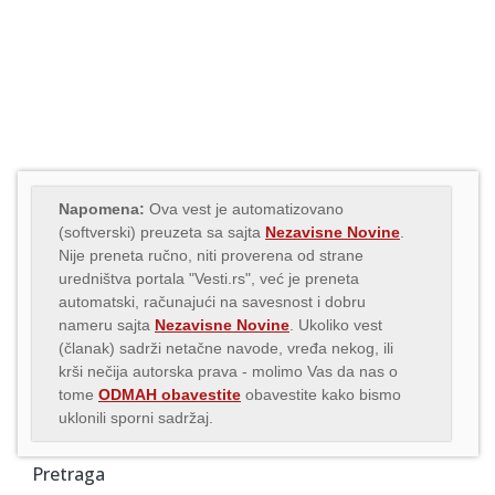
Napomena:
Ova vest je automatizovano
(softverski) preuzeta sa sajta
Nezavisne Novine
.
Nije preneta ručno, niti proverena od strane
uredništva portala "Vesti.rs", već je preneta
automatski, računajući na savesnost i dobru
nameru sajta
Nezavisne Novine
. Ukoliko vest
(članak) sadrži netačne navode, vređa nekog, ili
krši nečija autorska prava - molimo Vas da nas o
tome
ODMAH obavestite
obavestite kako bismo
uklonili sporni sadržaj.
Pretraga