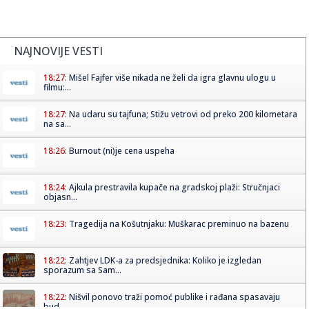
NAJNOVIJE VESTI
18:27:
Mišel Fajfer više nikada ne želi da igra glavnu ulogu u
filmu:...
18:27:
Na udaru su tajfuna; Stižu vetrovi od preko 200 kilometara
na sa...
18:26:
Burnout (ni)je cena uspeha
18:24:
Ajkula prestravila kupače na gradskoj plaži: Stručnjaci
objasn...
18:23:
Tragedija na Košutnjaku: Muškarac preminuo na bazenu
18:22:
Zahtjev LDK-a za predsjednika: Koliko je izgledan
sporazum sa Sam...
18:22:
Nišvil ponovo traži pomoć publike i rađana spasavaju
bud...