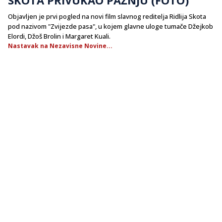
​Objavljen je prvi pogled na novi film slavnog reditelja Ridlija Skota
pod nazivom "Zvijezde pasa", u kojem glavne uloge tumače Džejkob
Elordi, Džoš Brolin i Margaret Kuali.
Nastavak na Nezavisne Novine...