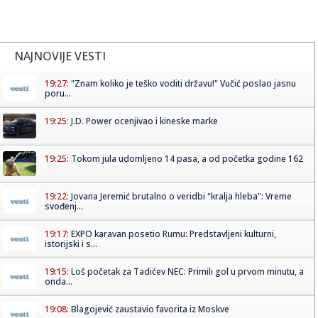
NAJNOVIJE VESTI
19:27:
"Znam koliko je teško voditi državu!" Vučić poslao jasnu
poru...
19:25:
J.D. Power ocenjivao i kineske marke
19:25:
Tokom jula udomljeno 14 pasa, a od početka godine 162
19:22:
Jovana Jeremić brutalno o veridbi "kralja hleba": Vreme
svođenj...
19:17:
EXPO karavan posetio Rumu: Predstavljeni kulturni,
istorijski i s...
19:15:
Loš početak za Tadićev NEC: Primili gol u prvom minutu, a
onda...
19:08:
Blagojević zaustavio favorita iz Moskve