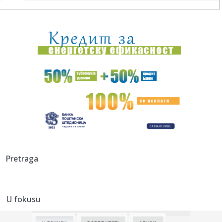
19:08:
Zvezdi pred očima Pazar, u mislima Hapoel
19:07:
Vučić: Srbija na dobrom putu, prva po rastu BDP-a u Evropi
u pr...
19:07:
STANKOVIĆ PROMEŠAO KARTE PRED HAPOEL: Enem dobio
veliku šansu,...
19:06:
VIDEO Četvrti dan borbe protiv vatrene stihije u
Deliblatskoj pe...
19:05:
"Srbija nikada više neće ćutati!" Milićević poslao snažnu p...
19:03:
HLADAN TUŠ ZA TADIĆA I NEC: Telstar šokirao Najmegen
Pretraga
već na s...
19:02:
Vučić najavio značajno veće plate i penzije! Predsednik
otkri...
U fokusu
19:02:
PSŽ ispustio prednost protiv Mančester junajteda