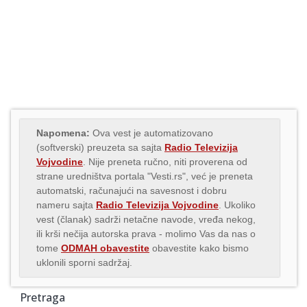
Napomena:
Ova vest je automatizovano
(softverski) preuzeta sa sajta
Radio Televizija
Vojvodine
. Nije preneta ručno, niti proverena od
strane uredništva portala "Vesti.rs", već je preneta
automatski, računajući na savesnost i dobru
nameru sajta
Radio Televizija Vojvodine
. Ukoliko
vest (članak) sadrži netačne navode, vređa nekog,
ili krši nečija autorska prava - molimo Vas da nas o
tome
ODMAH obavestite
obavestite kako bismo
uklonili sporni sadržaj.
Pretraga