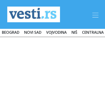
BEOGRAD
NOVI SAD
VOJVODINA
NIŠ
CENTRALNA 