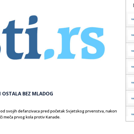
H OSTALA BEZ MLADOG
 od svojih defanzivaca pred početak Svjetskog prvenstva, nakon
oči meča prvog kola protiv Kanade.