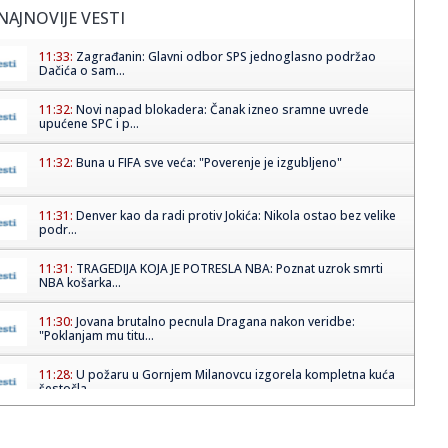
NAJNOVIJE VESTI
11:33:
Zagrađanin: Glavni odbor SPS jednoglasno podržao
Dačića o sam...
11:32:
Novi napad blokadera: Čanak izneo sramne uvrede
upućene SPC i p...
11:32:
Buna u FIFA sve veća: "Poverenje je izgubljeno"
11:31:
Denver kao da radi protiv Jokića: Nikola ostao bez velike
podr...
11:31:
TRAGEDIJA KOJA JE POTRESLA NBA: Poznat uzrok smrti
NBA košarka...
11:30:
Jovana brutalno pecnula Dragana nakon veridbe:
"Poklanjam mu titu...
11:28:
U požaru u Gornjem Milanovcu izgorela kompletna kuća
šestočla...
11:26:
Novak Đoković otvorio dušu: "Taj poraz me uništio"