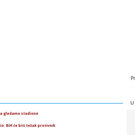
P
U
 da gledamo stadione
o: BiH će biti težak protivnik