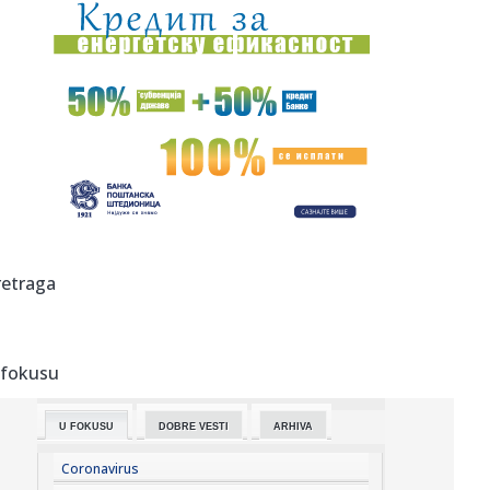
11:26:
Na Zlatiboru žu-žu prodaju na komad
11:26:
Težak sudar više vozila na putu Stolac - Neum: Nekoliko
osoba p...
11:26:
Šest znakova koji mogu ukazivati na prevaru: Obratite
pažnju na...
11:26:
Sudar vozova kod Bjelovara, ima povrijeđenih
11:26:
Muškarac (71) pronađen mrtav u kući u Slavonskom Brodu,
retraga
uhap...
11:26:
Astronomi prvi put ispratili eksplozivnu smrt ogromne
zvijezde go...
 fokusu
11:26:
Katić nakon pucnjava: Ljudi su s pravom zabrinuti, i ja sam
kao ...
U FOKUSU
DOBRE VESTI
ARHIVA
11:25:
Vučević srušio laži o "Sarajevo safariju"; Poslao poruku:
"Vu...
Coronavirus