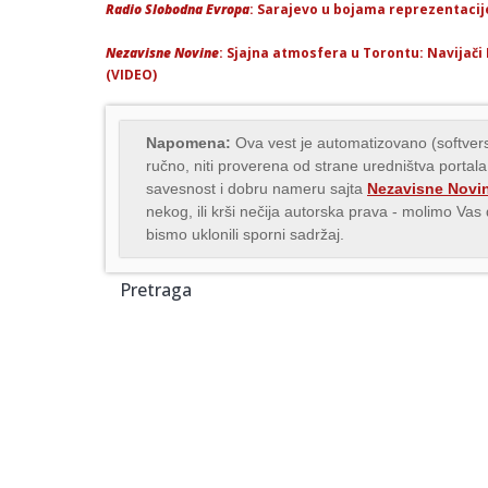
Radio Slobodna Evropa
: Sarajevo u bojama reprezentacij
Nezavisne Novine
: Sjajna atmosfera u Torontu: Navijač
(VIDEO)
Napomena:
Ova vest je automatizovano (softvers
ručno, niti proverena od strane uredništva portala
savesnost i dobru nameru sajta
Nezavisne Novi
nekog, ili krši nečija autorska prava - molimo Va
bismo uklonili sporni sadržaj.
Pretraga