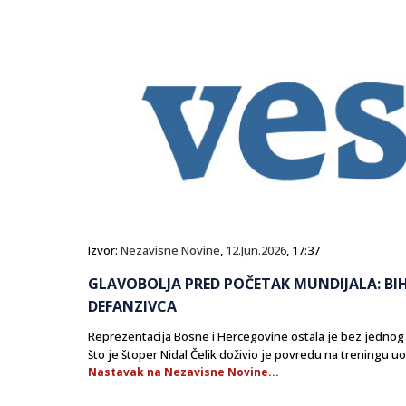
Izvor:
Nezavisne Novine
,
12.Jun.2026
, 17:37
GLAVOBOLJA PRED POČETAK MUNDIJALA: BI
DEFANZIVCA
Reprezentacija Bosne i Hercegovine ostala je bez jednog
što je štoper Nidal Čelik doživio je povredu na treningu u
Nastavak na Nezavisne Novine...