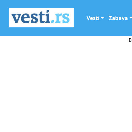
Vesti
Zabava
B