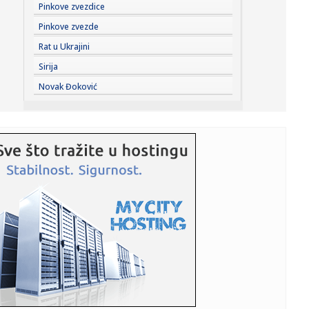
11:22:
Amerikanci očekuju skoro razrešenje: Dogovor o
Pinkove zvezdice
Ormuskom moreuzu...
Pinkove zvezde
11:19:
Vučić dočekao Zelenskog: Prijem uz najviše počasti ispred
Rat u Ukrajini
Pa...
Sirija
11:19:
Nastavak konstitutivne sednice Skupštine Kosova i nakon
Novak Đoković
isteka u...
11:15:
Neil Young objavio naslovnu pesmu sa novog albuma
‘Second Song...
11:15:
Šok otkriće u stanu Saše Vidića: Pronađen rukopis knjige
koj...
11:10:
Lozano na pozajmici u Galaksiju
11:04:
Данас се ово не ради у кући: Срби ...
11:03:
Svečani doček za Zelenskog ispred Palate Srbija, sledi
sastanak...
11:01:
Prepoznali glas Barta Simpsona u avionu, a onda joj dali
mikrofon...