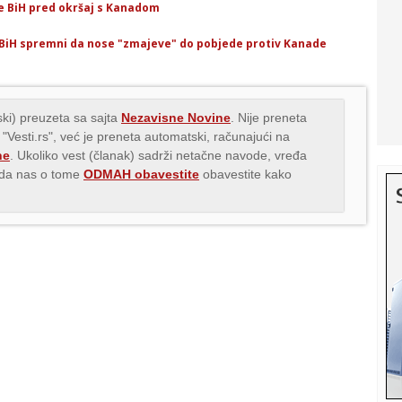
e BiH pred okršaj s Kanadom
i BiH spremni da nose "zmajeve" do pobjede protiv Kanade
ki) preuzeta sa sajta
Nezavisne Novine
. Nije preneta
 "Vesti.rs", već je preneta automatski, računajući na
ne
. Ukoliko vest (članak) sadrži netačne navode, vređa
s da nas o tome
ODMAH obavestite
obavestite kako