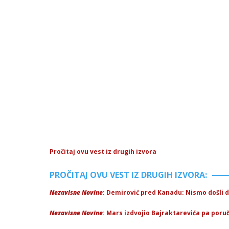
Pročitaj ovu vest iz drugih izvora
PROČITAJ OVU VEST IZ DRUGIH IZVORA:
Nezavisne Novine
: Demirović pred Kanadu: Nismo došli
Nezavisne Novine
: Mars izdvojio Bajraktarevića pa poruči