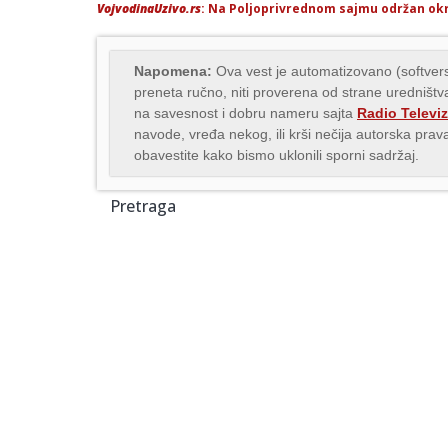
VojvodinaUzivo.rs
: Na Poljoprivrednom sajmu održan okr
Napomena:
Ova vest je automatizovano (softvers
preneta ručno, niti proverena od strane uredništva
na savesnost i dobru nameru sajta
Radio Televiz
navode, vređa nekog, ili krši nečija autorska pr
obavestite kako bismo uklonili sporni sadržaj.
Pretraga