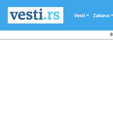
Vesti
Zabava
B