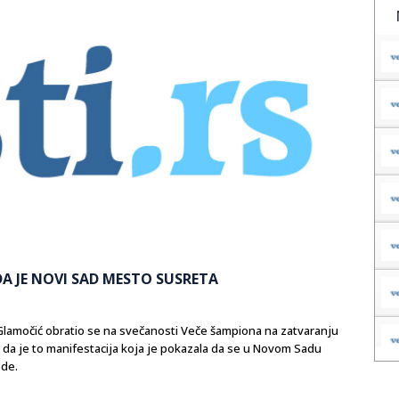
A JE NOVI SAD MESTO SUSRETA
Glamočić obratio se na svečanosti Veče šampiona na zatvaranju
da je to manifestacija koja je pokazala da se u Novom Sadu
ede.