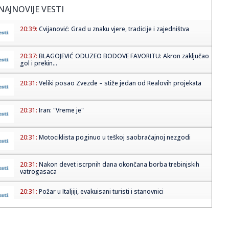
NAJNOVIJE VESTI
20:39:
Cvijanović: Grad u znaku vjere, tradicije i zajedništva
20:37:
BLAGOJEVIĆ ODUZEO BODOVE FAVORITU: Akron zaključao
gol i prekin...
20:31:
Veliki posao Zvezde – stiže jedan od Realovih projekata
20:31:
Iran: "Vreme je"
20:31:
Motociklista poginuo u teškoj saobraćajnoj nezgodi
20:31:
Nakon devet iscrpnih dana okončana borba trebinjskih
vatrogasaca
20:31:
Požar u Italjiji, evakuisani turisti i stanovnici
20:31:
Aerodrom u Lajpcigu dobio zaštitu od dronova