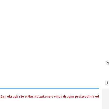
P
U
žan okrugli sto o Nacrtu zakona o vinu i drugim proizvodima od