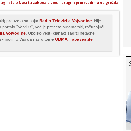
ugli sto o Nacrtu zakona o vinu i drugim proizvodima od grožđa
ki) preuzeta sa sajta
Radio Televizija Vojvodine
. Nije
 portala "Vesti.rs", već je preneta automatski, računajući
ija Vojvodine
. Ukoliko vest (članak) sadrži netačne
ava - molimo Vas da nas o tome
ODMAH obavestite