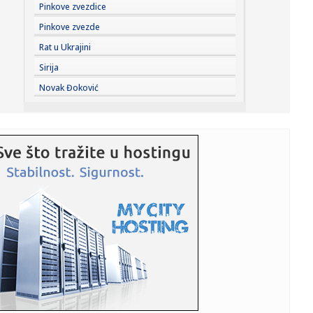
20:09:
Vučić: Zbog dronova ćemo biti vojna sila
Pinkove zvezdice
Pinkove zvezde
20:08:
Učesnik Mundijala stigao u River Plejt
Rat u Ukrajini
Sirija
20:06:
Srbija u borbi za finale!
Novak Đoković
20:03:
Jajima na Kurtija u skupštini: Nova epizoda kosovske
političke ...
20:01:
Zara Home donosi najlepšu kolekciju za opuštenu letnju
trpezu
19:59:
Milioner čuva menstrualnu krv svoje devojke u zamrzivaču:
"Vred...
19:58:
Vozači kamiona sa Zapadnog Balkana i dalje na ledu:
Evropska kom...
19:56:
SAMARDŽIĆ PRELETEO CEO TEREN: Pogledajte kakvu je
majstoriju Sr...
19:52:
Izmena trase sedmice od ponedeljka do srede