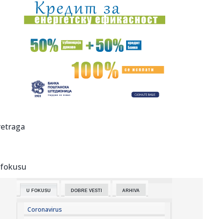
20:31:
Iran postavio uslove za otvaranje Ormuskog moreuza
20:29:
Muzičar poginuo u stravičnoj nesreći sa traktorom,
porodica ne...
20:25:
Vučić obilazi radove na rekonstrukciji Starog železničkog
mos...
20:25:
Vučić: Teško je voditi balansiranu politiku, ali teške
odluke...
20:18:
I Notingem Forest doveo Diomandea
retraga
20:18:
Sprema se konačan slom Ukrajine?
 fokusu
20:17:
Najveća železara u Africi dolazi u komšiluk
U FOKUSU
DOBRE VESTI
ARHIVA
20:12:
RATKOV NA IZLAZNIM VRATIMA: Gatuzo mora da preseče
šta će sa S...
Coronavirus