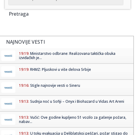
Pretraga
NAJNOVIJE VESTI
19:19:
Ministarstvo odbrane: Realizovana taktička obuka
izviđačkih je...
19:19:
RHMZ: Pljuskovi u više delova Srbije
19:16:
Stigle najnovije vesti o Sineru
19:13:
Sudnja noć u Sofiji – Onyx i Biohazard u Vidas Art Areni
19:13:
Vučić: Ove godine kupljeno 51 vozilo za gašenje požara,
nabav...
19:13:
U toku evakuacija u Deliblatskoj peščari, požar stigao do