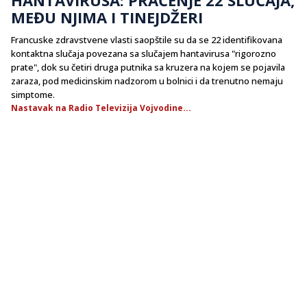
MEĐU NJIMA I TINEJDŽERI
Francuske zdravstvene vlasti saopštile su da se 22 identifikovana
kontaktna slučaja povezana sa slučajem hantavirusa "rigorozno
prate", dok su četiri druga putnika sa kruzera na kojem se pojavila
zaraza, pod medicinskim nadzorom u bolnici i da trenutno nemaju
simptome.
Nastavak na Radio Televizija Vojvodine...