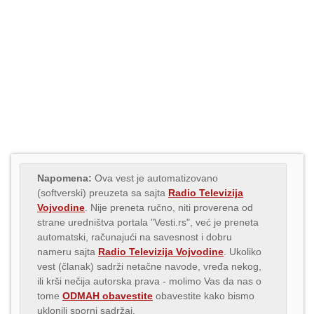
Napomena:
Ova vest je automatizovano
(softverski) preuzeta sa sajta
Radio Televizija
Vojvodine
. Nije preneta ručno, niti proverena od
strane uredništva portala "Vesti.rs", već je preneta
automatski, računajući na savesnost i dobru
nameru sajta
Radio Televizija Vojvodine
. Ukoliko
vest (članak) sadrži netačne navode, vređa nekog,
ili krši nečija autorska prava - molimo Vas da nas o
tome
ODMAH obavestite
obavestite kako bismo
uklonili sporni sadržaj.