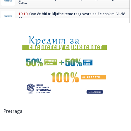
Čar...
19:10:
Ovo će biti tri ključne teme razgovora sa Zelenskim: Vučić
ot...
19:09:
GO SNS Saopštenje za javnost
19:07:
Zelenski u subotu prvi put u zvaničnoj poseti Srbiji
19:06:
Kampaco u Zvezdi? Ne ovog leta!
19:06:
Detalji Ovusuovog odlaska: "Zvezda tražila četiri miliona,
pres...
19:05:
Kako će članstvo u SEPA smanjiti troškove slanja novca u
BiH?
19:04:
Bugatti Destrier
Pretraga
19:03:
„OSVETA“ KOŠTALA PARTIZAN: Ljajić otkrio šta se zaista
dog...