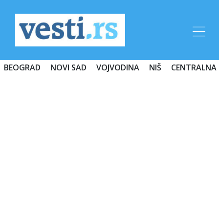
BEOGRAD
NOVI SAD
VOJVODINA
NIŠ
CENTRALNA 