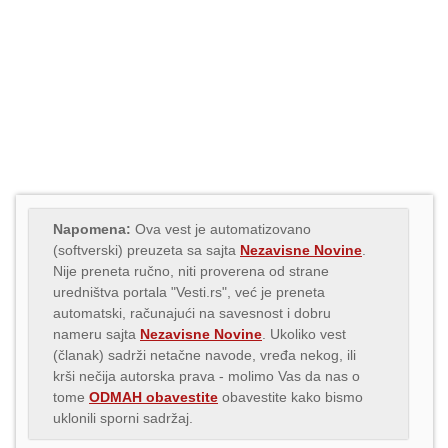
Napomena:
Ova vest je automatizovano
(softverski) preuzeta sa sajta
Nezavisne Novine
.
Nije preneta ručno, niti proverena od strane
uredništva portala "Vesti.rs", već je preneta
automatski, računajući na savesnost i dobru
nameru sajta
Nezavisne Novine
. Ukoliko vest
(članak) sadrži netačne navode, vređa nekog, ili
krši nečija autorska prava - molimo Vas da nas o
tome
ODMAH obavestite
obavestite kako bismo
uklonili sporni sadržaj.