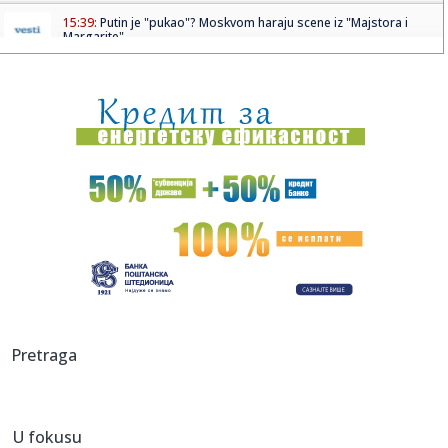
15:39:
Putin je "pukao"? Moskvom haraju scene iz "Majstora i
Margarite"
15:39:
PETROVIĆ OTVORIO KARTE: Sportski direktor Partizana
otkrio kolik...
15:39:
Uhapšen zbog krađe pet automobila: Vlasnici ostavljali
ključev...
15:32:
Engleski fudbaler u problemu sa zakonom
15:32:
Žena Brusa Vilisa: Kada smo se upoznali bila sam vjerena
15:32:
Novi apel za štednju vode: Ne punite bazene i ne zalivajte
travn...
15:32:
Trampov plan za Gazu pred ključnim testom
Pretraga
15:32:
Ubistvo u Bosanskoj Krupi: Vlasnik kuće pronađen mrtav,
uhapše...
U fokusu
15:31:
Skandal pred koncert Kanjea Vesta; Izrael traži hitno