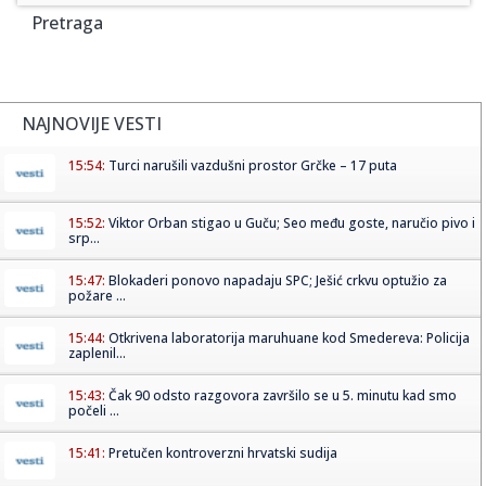
Pretraga
NAJNOVIJE VESTI
15:54:
Turci narušili vazdušni prostor Grčke – 17 puta
15:52:
Viktor Orban stigao u Guču; Seo među goste, naručio pivo i
srp...
15:47:
Blokaderi ponovo napadaju SPC; Ješić crkvu optužio za
požare ...
15:44:
Otkrivena laboratorija maruhuane kod Smedereva: Policija
zaplenil...
15:43:
Čak 90 odsto razgovora završilo se u 5. minutu kad smo
počeli ...
15:41:
Pretučen kontroverzni hrvatski sudija