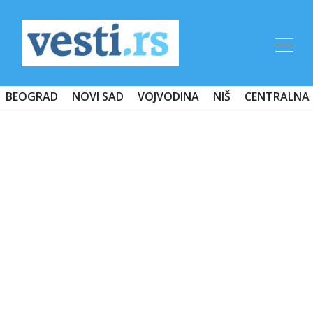
BEOGRAD
NOVI SAD
VOJVODINA
NIŠ
CENTRALNA 