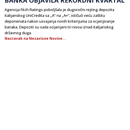
Agencija Fitch Ratings poboljšala je dugoročni rejting depozita
italijanskog UniCredita sa „A” na „A+”, ističući veću zaštitu
deponenata nakon usvajanja novih kriterijuma za ocjenjivanje
banaka. Depoziti su sada ocijenjeni tri nivoa iznad italijanskog
državnog duga.
Nastavak na Nezavisne Novine...