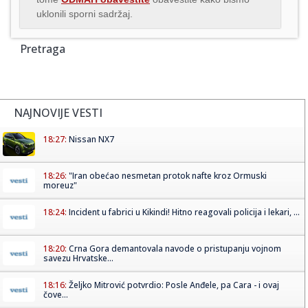
uklonili sporni sadržaj.
Pretraga
NAJNOVIJE VESTI
18:27:
Nissan NX7
18:26:
"Iran obećao nesmetan protok nafte kroz Ormuski
moreuz"
18:24:
Incident u fabrici u Kikindi! Hitno reagovali policija i lekari, ...
18:20:
Crna Gora demantovala navode o pristupanju vojnom
savezu Hrvatske...
18:16:
Željko Mitrović potvrdio: Posle Anđele, pa Cara - i ovaj
čove...