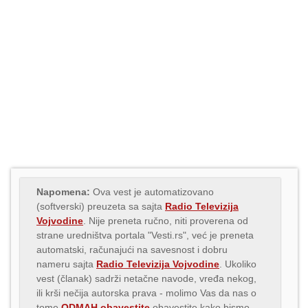
Napomena:
Ova vest je automatizovano
(softverski) preuzeta sa sajta
Radio Televizija
Vojvodine
. Nije preneta ručno, niti proverena od
strane uredništva portala "Vesti.rs", već je preneta
automatski, računajući na savesnost i dobru
nameru sajta
Radio Televizija Vojvodine
. Ukoliko
vest (članak) sadrži netačne navode, vređa nekog,
ili krši nečija autorska prava - molimo Vas da nas o
tome
ODMAH obavestite
obavestite kako bismo