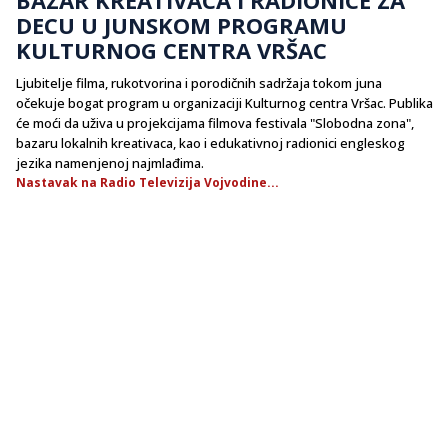
DECU U JUNSKOM PROGRAMU
KULTURNOG CENTRA VRŠAC
Ljubitelje filma, rukotvorina i porodičnih sadržaja tokom juna
očekuje bogat program u organizaciji Kulturnog centra Vršac. Publika
će moći da uživa u projekcijama filmova festivala "Slobodna zona",
bazaru lokalnih kreativaca, kao i edukativnoj radionici engleskog
jezika namenjenoj najmlađima.
Nastavak na Radio Televizija Vojvodine...