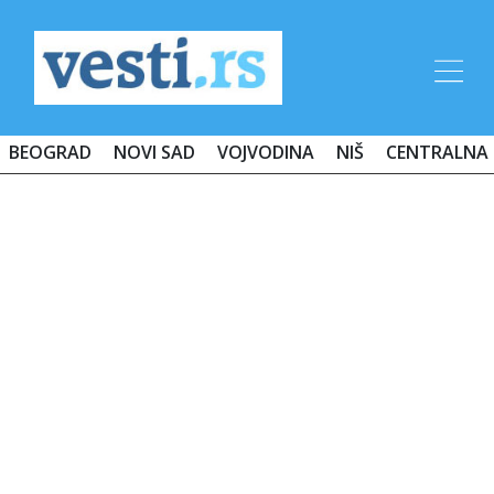
BEOGRAD
NOVI SAD
VOJVODINA
NIŠ
CENTRALNA 