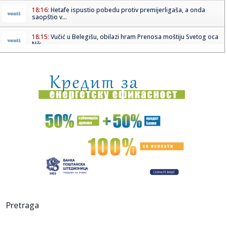
18:16:
Hetafe ispustio pobedu protiv premijerligaša, a onda
saopštio v...
18:15:
Vučić u Belegišu, obilazi hram Prenosa moštiju Svetog oca
Nik...
18:11:
Vučić u poseti Belegišu! Građani srdačno dočekali
predsedni...
18:10:
Vučić fijakerom kroz Belegiš; Posetio Hram Prenosa moštiju
Sv...
18:09:
Udes na putu Niš–Svrljig napravio haos: Evo šta se desilo!
(V...
18:07:
"Vembanjama je presudan u reketu, mora fizički da se
pripremi"
18:05:
OTKRIVEN UZROK SMRTI BRENDONA KLARKA: Posle skoro
tri meseca stig...
18:01:
Ako redovno trenirate, evo zašto bi sauna mogla da
Pretraga
postane deo v...
18:01:
I Kokanović u nemilosti blokadera; Planiran za ministra