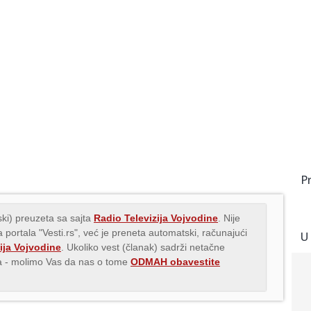
P
ki) preuzeta sa sajta
Radio Televizija Vojvodine
. Nije
 portala "Vesti.rs", već je preneta automatski, računajući
U
ija Vojvodine
. Ukoliko vest (članak) sadrži netačne
ava - molimo Vas da nas o tome
ODMAH obavestite