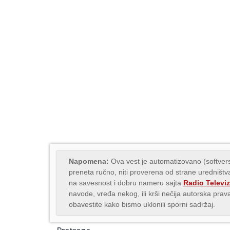
Napomena:
Ova vest je automatizovano (softvers
preneta ručno, niti proverena od strane uredništva
na savesnost i dobru nameru sajta
Radio Televiz
navode, vređa nekog, ili krši nečija autorska pr
obavestite kako bismo uklonili sporni sadržaj.