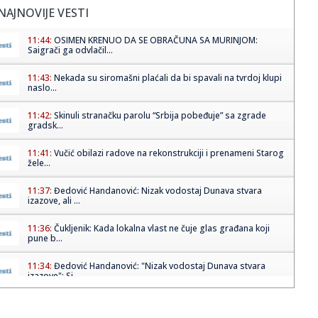
NAJNOVIJE VESTI
11:44:
OSIMEN KRENUO DA SE OBRAČUNA SA MURINJOM:
Saigrači ga odvlačil...
11:43:
Nekada su siromašni plaćali da bi spavali na tvrdoj klupi
naslo...
11:42:
Skinuli stranačku parolu “Srbija pobeđuje” sa zgrade
gradsk...
11:41:
Vučić obilazi radove na rekonstrukciji i prenameni Starog
žele...
11:37:
Đedović Handanović: Nizak vodostaj Dunava stvara
izazove, ali ...
11:36:
Čukljenik: Kada lokalna vlast ne čuje glas građana koji
pune b...
11:34:
Đedović Handanović: "Nizak vodostaj Dunava stvara
izazove"; Si...
11:33:
Vučević u Svilajncu o planovima za razvoj opštine i bolji
živ...