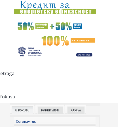
11:33:
Veštačka inteligencija dizajnirala potpuno nove viruse
11:32:
Još jedno NBA ime u Evroligi
11:32:
Zbog nepoverenja u policiju i tužilaštvo, novinari sve
manje pr...
11:32:
Vučević u Svilajncu: „Čuvajući svoju istoriju i ulažući u...
11:31:
MOTOGP: MARTIN I APRILIJA POKORILI SILVERSTON Sve je
retraga
spremno za n...
11:27:
Bleki dobija saigrača iz Monaka
 fokusu
11:23:
VIDEO: Hiljade kvadratnih kilometara šuma u Ukrajini
prekrivene ...
U FOKUSU
DOBRE VESTI
ARHIVA
11:21:
O ovom srpskom spektaklu priča planeta: Dejan Petrović
zapalio ...
Coronavirus