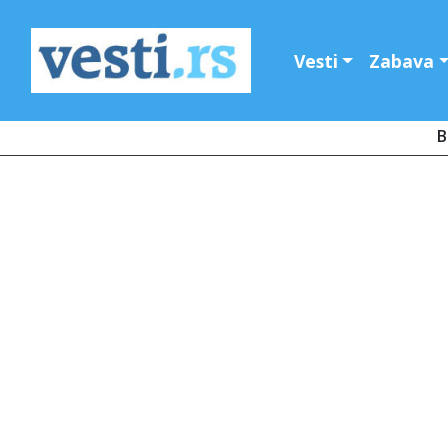
Vesti
Zabava
B