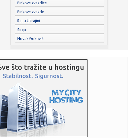
11:18:
Bruceloza goveda kod Bujanovca
Pinkove zvezdice
Pinkove zvezde
11:17:
Priština u političkom haosu: Kurti traži dogovor, opozicija
Rat u Ukrajini
ga...
Sirija
11:13:
Srbija dobija novu gasnu rutu: Stručnjaci otkrivaju detalj
Novak Đoković
koji ...
11:12:
VIDEO: Svaka glava dvoglavog gekona jede zasebno, a
svaka ima i i...
11:12:
Na Svetski dan siromašnih: "Siromaštvo postalo normalno
u Srbij...
11:11:
MONEKE ODLEPIO NA ZVEZDINU BOMBU: Video novi
potpis u crveno-belo...
11:04:
Đilas konačno priznao: "Za Vučića je glasalo više od dva
mil...
11:03:
10 Mazdinih dodataka koji leto čine još boljim
11:02:
Deo jedne ulice u Novom Sadu u ponedeljak bez struje na
pola sata