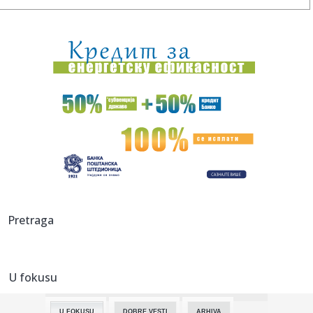
14:35:
Poster za film The Mummy zabranjen za spoljno
oglašavanje u Veli...
14:35:
Hitan sastanak u Nemačkoj; Dron sa eksplozivom koji je
napravio ...
14:25:
И опет – Медо, добро дошао у своју ...
14:27:
Iz saobraćaja isključeno 14 vozača u Južnobačkom okrugu
14:27:
Tramp javno odbio Zelenskog: Nema više raketa za vas,
potrebne s...
14:26:
Prvi put viđeni vrtlozi na Suncu: Naučnici rešavaju misteriju
Pretraga
...
14:24:
Znakovi da vaš pas možda pati od artritisa
U fokusu
14:24:
Španija zaprijetila Italiji kontramjerama
U FOKUSU
DOBRE VESTI
ARHIVA