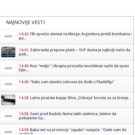
NAJNOVIJE VESTI
14:42:
FBI sprečio atentat na Mesija: Argentincu pretili bombama i
pu...
14:41:
Zaboravite prepune plaže – SUP daska je najbolji način da
pob...
14:40:
Rusi "melju": Ukrajina pronašla neočekivan način da spasi
fabr...
14:40:
"Kako sam ubedio Lebrona da dođe u Filadelfiju"
14:38:
Lažne piratske kopije filma „Odiseja“ koriste se za širenje...
14:38:
Savić pred Radnik: Nema lakih utakmica, želimo da
pokažemo na...
14:38:
Baba već na promociji "zapalio" navijače: "Ovde sam da
vratim P...