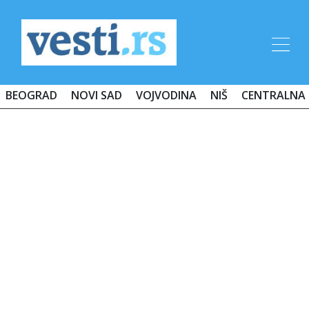
BEOGRAD
NOVI SAD
VOJVODINA
NIŠ
CENTRALNA 