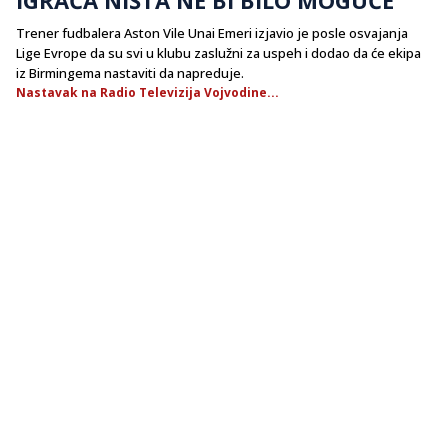
Trener fudbalera Aston Vile Unai Emeri izjavio je posle osvajanja
Lige Evrope da su svi u klubu zaslužni za uspeh i dodao da će ekipa
iz Birmingema nastaviti da napreduje.
Nastavak na Radio Televizija Vojvodine...