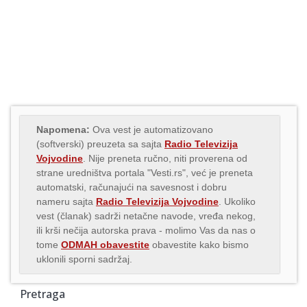
Napomena:
Ova vest je automatizovano
(softverski) preuzeta sa sajta
Radio Televizija
Vojvodine
. Nije preneta ručno, niti proverena od
strane uredništva portala "Vesti.rs", već je preneta
automatski, računajući na savesnost i dobru
nameru sajta
Radio Televizija Vojvodine
. Ukoliko
vest (članak) sadrži netačne navode, vređa nekog,
ili krši nečija autorska prava - molimo Vas da nas o
tome
ODMAH obavestite
obavestite kako bismo
uklonili sporni sadržaj.
Pretraga