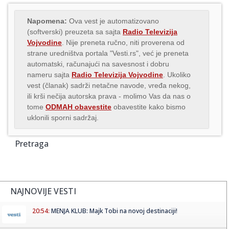
Napomena:
Ova vest je automatizovano
(softverski) preuzeta sa sajta
Radio Televizija
Vojvodine
. Nije preneta ručno, niti proverena od
strane uredništva portala "Vesti.rs", već je preneta
automatski, računajući na savesnost i dobru
nameru sajta
Radio Televizija Vojvodine
. Ukoliko
vest (članak) sadrži netačne navode, vređa nekog,
ili krši nečija autorska prava - molimo Vas da nas o
tome
ODMAH obavestite
obavestite kako bismo
uklonili sporni sadržaj.
Pretraga
NAJNOVIJE VESTI
20:54:
MENJA KLUB: Majk Tobi na novoj destinaciji!