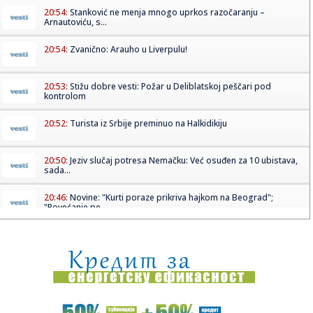
20:54:
Stanković ne menja mnogo uprkos razočaranju –
Arnautoviću, s...
20:54:
Zvanično: Arauho u Liverpulu!
20:53:
Stižu dobre vesti: Požar u Deliblatskoj peščari pod
kontrolom
20:52:
Turista iz Srbije preminuo na Halkidikiju
20:50:
Jeziv slučaj potresa Nemačku: Već osuđen za 10 ubistava,
sada...
20:46:
Novine: "Kurti poraze prikriva hajkom na Beograd";
"Povećanje pe...
20:45:
Torbe za posao koje izgledaju dovoljno elegantno da ih
nosimo sva...
20:41:
Zaboravite na staru noćnu moru: Fiat i Peugeot sa novim
benzinsk...
20:41:
Vučić: Poseta Zelenskog dobra za interese Srbije