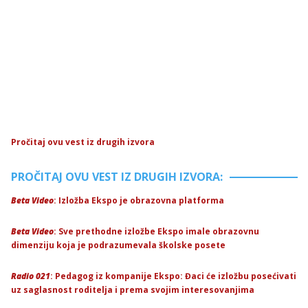
Pročitaj ovu vest iz drugih izvora
PROČITAJ OVU VEST IZ DRUGIH IZVORA:
Beta Video
: Izložba Ekspo je obrazovna platforma
Beta Video
: Sve prethodne izložbe Ekspo imale obrazovnu
dimenziju koja je podrazumevala školske posete
Radio 021
: Pedagog iz kompanije Ekspo: Đaci će izložbu posećivati
uz saglasnost roditelja i prema svojim interesovanjima