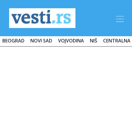
BEOGRAD
NOVI SAD
VOJVODINA
NIŠ
CENTRALNA 