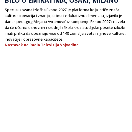
Specijalizovana izložba Ekspo 2027 je platforma koja ističe značaj
kulture, inovacija i znanja, ali ima i edukativnu dimenziju, izjavila je
danas pedagog Mirjana Avramović iz kompanije Ekspo 2027 i navela
da će učenici osnovnih i srednjih škola kroz studijske posete izložbi
imati priliku da upoznaju više od 140 zemalja sveta i njihove kulture,
inovacije i obrazovne kapacitete.
Nastavak na Radio Televizija Vojvodine...