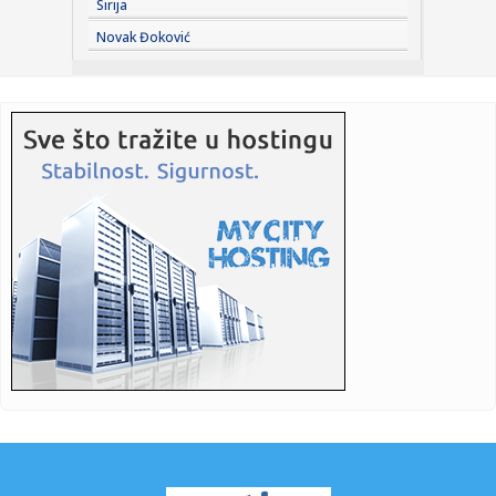
Sirija
20:23:
Srpski vatrogasci-spasioci vratili se iz Francuske: Dačić - Vi
Novak Đoković
...
20:23:
Karleuša nakon otkazivanja koncerta u Hrvatskoj: "Ovo se u
Srbij...
20:21:
TRENER HAPOELA: Znamo šta nas čeka – svi pričaju o
atmosferi...
20:21:
"Želja mi je da postanem voditelj na Pinku!" Dača otkrio i
deta...
20:20:
Liverpulov potez koji je sve iznenadio: Ronald Arauho je
stigao n...
20:16:
Partizanovo pojačanje ne igra protiv Srbije
20:14:
Rekordna vlažnost vazduha u Italiji, u Liguriji čak 97 odsto
20:13:
Proglašena je nacionalna katastrofa FOTO/VIDEO
20:09:
Ambasada Rusije: Pitanje nemačkog novinara u Beogradu