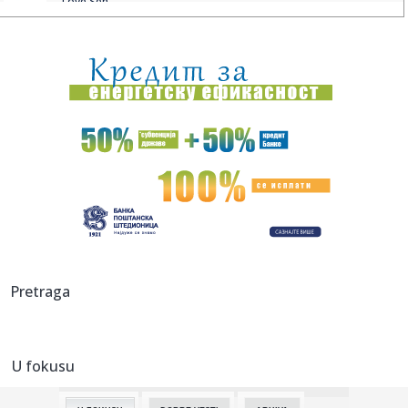
"Love Sen...
19:51:
Dunav na rekordno niskom nivou: Brodovi zapeli, pojavili
se velik...
19:51:
Odmor u Beogradu završio incidentom: S gošćama iz
Amerike "zar...
19:51:
Volkswagen sprema zaokret, planira prvi pikap proizveden
u Americ...
19:49:
Veliki požar u Grudama: Gori više od 40 hektara,
angažovani Ai...
19:49:
Šta od voća smijete unijeti u Hrvatsku iz BiH: Kazne mogu
dosti...
19:49:
Direktoru "Telekoma Srbije" Vladimiru Lučiću zabranjen
Pretraga
ulazak n...
19:49:
Zelenski stigao u Beograd: "Zakazani važni razgovori"
U fokusu
19:49:
Broj pljački u Francuskoj veći za 1.500 u odnosu na prošlu
god...