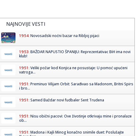
NAJNOVIJE VESTI
19:54:
Novosadski noćni bazar na Ribljoj pijaci
19:53:
BAŽDAR NAPUSTIO ŠPANIJU: Reprezentativac BiH ima novi
klub!
19:51:
Veliki požar kod Konjica ne posustaje: U pomoć upućeni
vatroga...
19:51:
Preminuo Vilijam Orbit: Sarađivao sa Madonom, Britni Spirs
i bro...
19:51:
Samed Baždar novi fudbaler Sent Trudena
19:51:
Nisu obični pacovi: Ove životinje otkrivaju mine i pronalaze
ob...
19:51:
Madona i Kajli Minog konačno snimile duet: Poslušajte