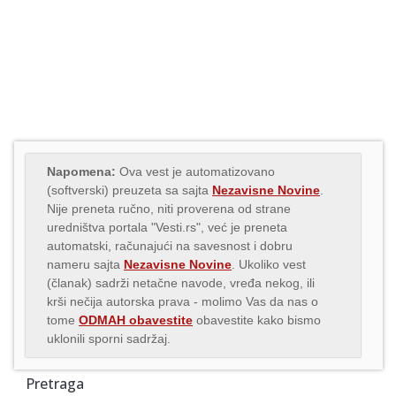
Napomena:
Ova vest je automatizovano
(softverski) preuzeta sa sajta
Nezavisne Novine
.
Nije preneta ručno, niti proverena od strane
uredništva portala "Vesti.rs", već je preneta
automatski, računajući na savesnost i dobru
nameru sajta
Nezavisne Novine
. Ukoliko vest
(članak) sadrži netačne navode, vređa nekog, ili
krši nečija autorska prava - molimo Vas da nas o
tome
ODMAH obavestite
obavestite kako bismo
uklonili sporni sadržaj.
Pretraga