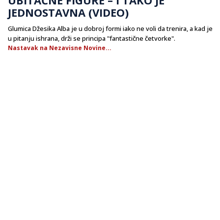
JEDNOSTAVNA (VIDEO)
Glumica Džesika Alba je u dobroj formi iako ne voli da trenira, a kad je
u pitanju ishrana, drži se principa "fantastične četvorke".
Nastavak na Nezavisne Novine...