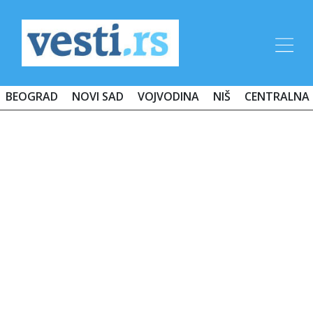
BEOGRAD
NOVI SAD
VOJVODINA
NIŠ
CENTRALNA 