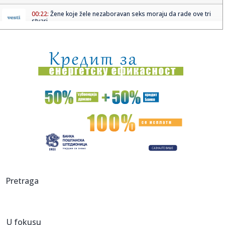
00:22:
Žene koje žele nezaboravan seks moraju da rade ove tri
stvari
00:18:
Bugatti najavljuje novi jedinstveni automobil
00:15:
Drama na plaži u Italiji! Doktorka iz Beograda pritrčala
turist...
00:02:
Na današnji dan, 6. avgust
23:51:
Tri medalje za Srbiju na EP
23:47:
KIKS PANATINAIKOSA UPRKOS OGROMNIM ULAGANJIMA:
Grčki velikan vod...
23:46:
Tragedija kod Požarevca: Čovek stradao u požaru koji je
Pretraga
sam iz...
23:38:
Lara Gut-Behrami završila karijeru
U fokusu