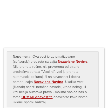
Napomena:
Ova vest je automatizovano
(softverski) preuzeta sa sajta
Nezavisne Novine
.
Nije preneta ručno, niti proverena od strane
uredništva portala "Vesti.rs", već je preneta
automatski, računajući na savesnost i dobru
nameru sajta
Nezavisne Novine
. Ukoliko vest
(članak) sadrži netačne navode, vređa nekog, ili
krši nečija autorska prava - molimo Vas da nas o
tome
ODMAH obavestite
obavestite kako bismo
uklonili sporni sadržaj.