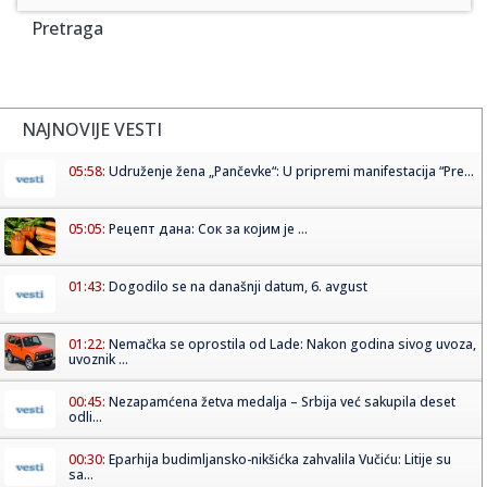
Pretraga
NAJNOVIJE VESTI
05:58:
Udruženje žena „Pančevke“: U pripremi manifestacija “Pre...
05:05:
Рецепт дана: Сок за којим је ...
01:43:
Dogodilo se na današnji datum, 6. avgust
01:22:
Nemačka se oprostila od Lade: Nakon godina sivog uvoza,
uvoznik ...
00:45:
Nezapamćena žetva medalja – Srbija već sakupila deset
odli...
00:30:
Eparhija budimljansko-nikšićka zahvalila Vučiću: Litije su
sa...