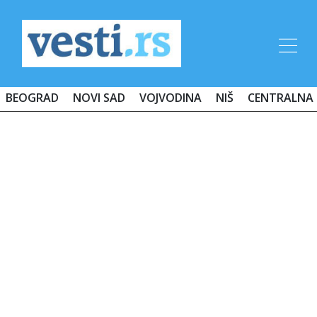
BEOGRAD
NOVI SAD
VOJVODINA
NIŠ
CENTRALNA 