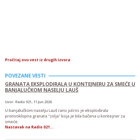
Pročitaj ovu vest iz drugih izvora
POVEZANE VESTI
GRANATA EKSPLODIRALA U KONTEJNERU ZA SMEĆE U
BANJALUČKOM NASELJU LAUŠ
Izvor:
Radio 021
, 11.Jun.2026
U banjalučkom naselju Lauš rano jutros je eksplodirala
protivoklopna granata "zolja" koja je bila bačena u kontejner za
smeće.
Nastavak na Radio 021...