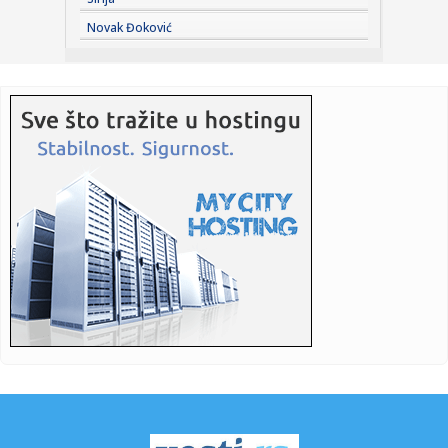
07:51:
Šta se dešava sa mozgom kada ne unosite dovoljno
Novak Đoković
masti?
07:50:
"Zmajice" se okupile u Mostaru: Pripreme za Mediteranske
igre
07:50:
Vatra ne posustaje: Deliblatska peščara i dalje u plamenu,
Šum...
07:44:
Debi iz snova za bivšeg igrača Zvezde: Dva gola i
asistencija u...
07:42:
Blokaderi "vetirali" svoje kandidate: Na spisku za
izbacivanje i ...
07:41:
Severna Koreja preporučuje supu od psećeg mesa kao lek
protiv v...
07:35:
Požar u Peščari i dalje bukti: Helikopteri gase najkritičnije...
07:34:
Montažna kuća od 100 kvadrata košta od 50.000 evra, ali tu
nij...
07:31:
Ukinuto ograničenje tekstualnih poruka za besplatni