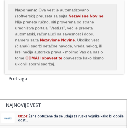
Napomena:
Ova vest je automatizovano
(softverski) preuzeta sa sajta
Nezavisne Novine
.
Nije preneta ručno, niti proverena od strane
uredništva portala "Vesti.rs", već je preneta
automatski, računajući na savesnost i dobru
nameru sajta
Nezavisne Novine
. Ukoliko vest
(članak) sadrži netačne navode, vređa nekog, ili
krši nečija autorska prava - molimo Vas da nas o
tome
ODMAH obavestite
obavestite kako bismo
uklonili sporni sadržaj.
Pretraga
NAJNOVIJE VESTI
08:24:
Žene optužene da se udaju za ruske vojnike kako bi dobile
odšt...