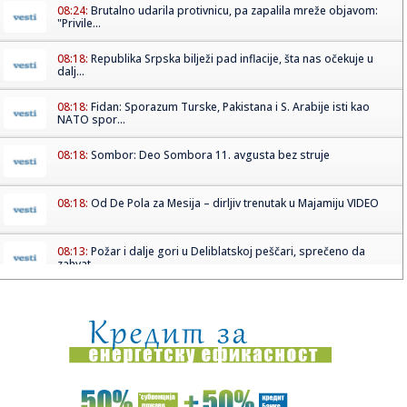
08:24:
Brutalno udarila protivnicu, pa zapalila mreže objavom:
"Privile...
08:18:
Republika Srpska bilježi pad inflacije, šta nas očekuje u
dalj...
08:18:
Fidan: Sporazum Turske, Pakistana i S. Arabije isti kao
NATO spor...
08:18:
Sombor: Deo Sombora 11. avgusta bez struje
08:18:
Od De Pola za Mesija – dirljiv trenutak u Majamiju VIDEO
08:13:
Požar i dalje gori u Deliblatskoj peščari, sprečeno da
zahvat...
08:12:
Mađarska zabranjuje divlje životinje u cirkusu
08:11:
Kaucija za flaše i limenke u Srbiji: Kako će funkcionisati
depo...
08:08:
Stručnjak upozorava: Ove navike mogu biti okidač za