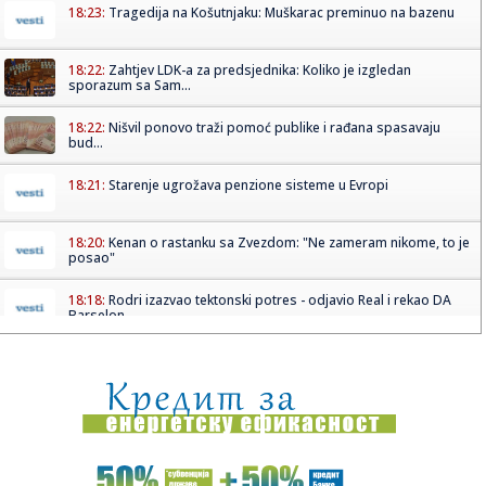
18:23:
Tragedija na Košutnjaku: Muškarac preminuo na bazenu
18:22:
Zahtjev LDK-a za predsjednika: Koliko je izgledan
sporazum sa Sam...
18:22:
Nišvil ponovo traži pomoć publike i rađana spasavaju
bud...
18:21:
Starenje ugrožava penzione sisteme u Evropi
18:20:
Kenan o rastanku sa Zvezdom: "Ne zameram nikome, to je
posao"
18:18:
Rodri izazvao tektonski potres - odjavio Real i rekao DA
Barselon...
18:16:
Vučić će ugostiti Zelenskog: Poznato kada stiže u Beograd
18:13:
RODRI U BARSI: Stigao je odgovor koji menja sve!
18:11:
Raspisan konkurs za raspodelu 40 miliona dinara za