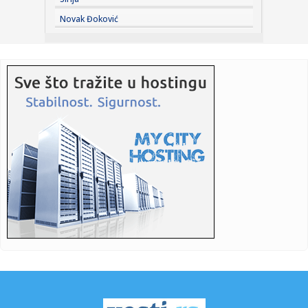
17:52:
Rasim Ljajić otkrio pozadinu haosa u Partizanu: Jedan čovek
Novak Đoković
se ...
17:50:
Optužnica protiv 20 osoba za ratne zločine u Đakovici,
među n...
17:47:
Snažan pljusak se sručio na Beograd; Oglasio se RHMZ – i
ovi ...
17:45:
Stranka Istina predlaže pravo na bolovanje radi nege
kućnih lju...
17:45:
More kod Italije toplije nego ikad: Ligursko more prešlo 30
step...
17:44:
Vučić: Izbori mogu biti raspisani u narednim danima ili
nedelja...
17:43:
Ratovi, nafta i El Ninjo stvaraju "savršenu oluju" za cijene
hra...
17:42:
Zalužni ponovo udara na Zelenskog: Ukrajina je iskoristila
sve o...
17:42:
Sombor: Sombor prvi dostigao 40 stepeni