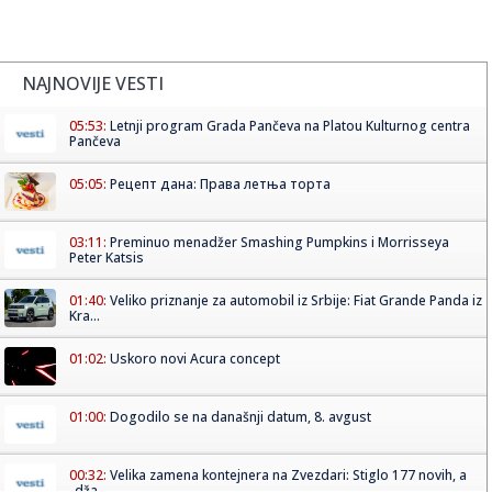
NAJNOVIJE VESTI
05:53:
Letnji program Grada Pančeva na Platou Kulturnog centra
Pančeva
05:05:
Рецепт дана: Права летња торта
03:11:
Preminuo menadžer Smashing Pumpkins i Morrisseya
Peter Katsis
01:40:
Veliko priznanje za automobil iz Srbije: Fiat Grande Panda iz
Kra...
01:02:
Uskoro novi Acura concept
01:00:
Dogodilo se na današnji datum, 8. avgust
00:32:
Velika zamena kontejnera na Zvezdari: Stiglo 177 novih, a
„dža...