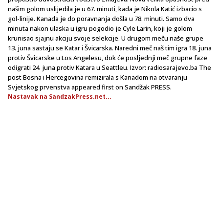
našim golom uslijedila je u 67. minuti, kada je Nikola Katić izbacio s
gol-linije. Kanada je do poravnanja došla u 78. minuti. Samo dva
minuta nakon ulaska u igru pogodio je Cyle Larin, koji je golom
krunisao sjajnu akciju svoje selekcije. U drugom meču naše grupe
13. juna sastaju se Katar i Švicarska. Naredni meč naš tim igra 18. juna
protiv Švicarske u Los Angelesu, dok će posljednji meč grupne faze
odigrati 24. juna protiv Katara u Seattleu. Izvor: radiosarajevo.ba The
post Bosna i Hercegovina remizirala s Kanadom na otvaranju
Svjetskog prvenstva appeared first on Sandžak PRESS.
Nastavak na SandzakPress.net...