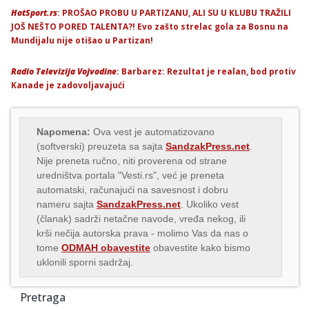
HotSport.rs
: PROŠAO PROBU U PARTIZANU, ALI SU U KLUBU TRAŽILI
JOŠ NEŠTO PORED TALENTA?! Evo zašto strelac gola za Bosnu na
Mundijalu nije otišao u Partizan!
Radio Televizija Vojvodine
: Barbarez: Rezultat je realan, bod protiv
Kanade je zadovoljavajući
Napomena:
Ova vest je automatizovano
(softverski) preuzeta sa sajta
SandzakPress.net
.
Nije preneta ručno, niti proverena od strane
uredništva portala "Vesti.rs", već je preneta
automatski, računajući na savesnost i dobru
nameru sajta
SandzakPress.net
. Ukoliko vest
(članak) sadrži netačne navode, vređa nekog, ili
krši nečija autorska prava - molimo Vas da nas o
tome
ODMAH obavestite
obavestite kako bismo
uklonili sporni sadržaj.
Pretraga