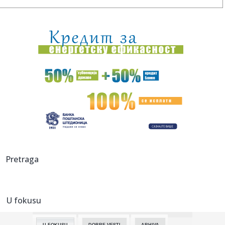
00:16:
Singapur ima plan za borbu protiv paklenih vrućina: Ovako
hoće ...
00:03:
Na današnji dan, 8. avgust
00:03:
Volkswagen menja poslovnu strategiju u SAD
23:51:
PARTIZAN TRLJA RUKE: Transfer Saše Lukića doneo crno-
belima 300...
23:48:
Otišao iz Arsenala pre nego što su podigli trofej – vratio
se...
23:47:
Srpkinje pronašle novčanik u Čanju, pa uradile nešto što je
Pretraga
...
23:46:
Detalji drame na nemačkom aerodromu: Vozač nogom
izbacio dron s...
U fokusu
23:42:
Kraj za Aleksandru i Anu: Eliminisane već na startu
U FOKUSU
DOBRE VESTI
ARHIVA