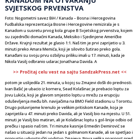
SVJETSKOG PRVENSTVA
Foto: Nogometni savez BiH / Kanada – Bosna i Hercegovina
Fudbalska reprezentacija Bosne i Hercegovine remizirala je s
Kanadom u susretu prvog kola grupe B Svjetskog prvenstva, kojem
su zajednički domaćini Kanada, Meksiko i Sjedinjene Američke
Države. Krajnji rezultat je glasio 1:1. Naš tim je prvi zaprijetio u 3.
minuti preko Amara Memića, koji je silovito šutirao preko gola.
Kanađani su svoju prvu ozbiljnu priliku imali u 17. minuti, kada je
Nikola Vasilj odbranio udarac Jonathana Davida. A
>> Pročitaj celu vest na sajtu SandzakPress.net <<
potom je uslijedila 21. minuta, u kojoj su Zmajevi došli do prednosti.
Ivan Bašić je ubacio iz kornera, Sead Kolašinac je prebacio loptu za
Jovu Lukića, koji je glavom smjestio loptu u mrežu za erupciju
oduševljenja među bh. navijačima na BMO Field stadionu u Torontu.
Drugo poluvrijeme krenulo je velikim pritiskom Kanade, koja je
zaprijetila u 47. minuti preko Davida, ali je Vasilj bio na mjestu. U 51.
minuti je Vasilj bio matiran, ali je Kolašinac loptu s gol-linije odbio od
prečku i spasio naš tim. Tri minute kasnije Ermedin Demirović se
našao u situaciji jedan na jedan s golmanom Kanade, ali se spetljao i
propustio udvostručiti vodstvo Zmajeva. Nova velika opasnost pred