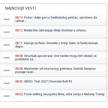
NAJNOVIJE VESTI
08:13:
Požar i dalje gori u Deliblatskoj peščari, sprečeno da
zahvat...
08:12:
Mađarska zabranjuje divlje životinje u cirkusu
08:11:
Kaucija za flaše i limenke u Srbiji: Kako će funkcionisati
depo...
08:08:
Stručnjak upozorava: Ove navike mogu biti okidač za
probleme sa...
08:08:
Mančester siti ima novog golmana: Svetski šampion
postaje rezer...
08:05:
VIDEO: Test 2027 Chevrolet Bolt RS
08:02:
Posle velikog neuspeha filma, stiže serija o Melaniji Tramp
08:01:
Kremlj: Nema planova za zabranu društvenih mreža