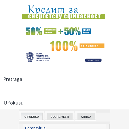
08:00:
Šta Tesla ne želi da javnost vidi? Sporni podaci o
bezbednosti ...
07:58:
Sajns: "Bio sam u šoku"
07:55:
Malo ko je znao: Evo šta od škole ima Bora Santana!
07:52:
Nova eskalacija na istoku: Snažan udar na Odesu;
Proglašena vaz...
07:51:
Šta se dešava sa mozgom kada ne unosite dovoljno
Pretraga
masti?
07:50:
"Zmajice" se okupile u Mostaru: Pripreme za Mediteranske
igre
U fokusu
07:50:
Vatra ne posustaje: Deliblatska peščara i dalje u plamenu,
Šum...
U FOKUSU
DOBRE VESTI
ARHIVA
07:44:
Debi iz snova za bivšeg igrača Zvezde: Dva gola i
asistencija u...
Coronavirus