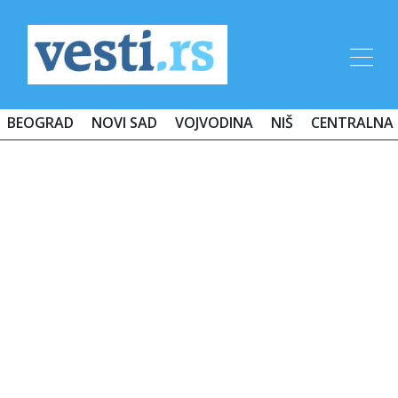
BEOGRAD
NOVI SAD
VOJVODINA
NIŠ
CENTRALNA 