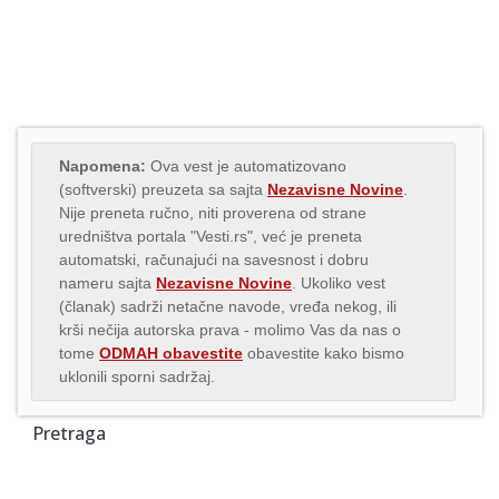
Napomena:
Ova vest je automatizovano
(softverski) preuzeta sa sajta
Nezavisne Novine
.
Nije preneta ručno, niti proverena od strane
uredništva portala "Vesti.rs", već je preneta
automatski, računajući na savesnost i dobru
nameru sajta
Nezavisne Novine
. Ukoliko vest
(članak) sadrži netačne navode, vređa nekog, ili
krši nečija autorska prava - molimo Vas da nas o
tome
ODMAH obavestite
obavestite kako bismo
uklonili sporni sadržaj.
Pretraga