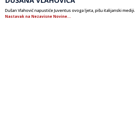
Dušan Vlahović napustiće Juventus ovoga ljeta, pišu italijanski mediji.
Nastavak na Nezavisne Novine...