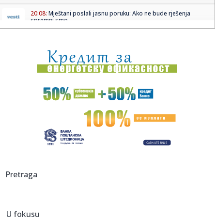
20:08:
Mještani poslali jasnu poruku: Ako ne bude rješenja
spremni smo...
20:07:
Grobari, gde ste?
20:07:
Poznati NBA analitičar o Filadelfiji: "Ne znam gde se Braun
ukla...
20:04:
Kostić predstavljen u Ajndhovenu: Kada je stigao poziv,
odmah sa...
20:00:
Iran priprema zakon koji bi neprijateljskim brodovima
zabranio pr...
20:00:
Počela inspekcijska kontrola neracionalne potrošnje vode
u Br...
20:00:
Tukovi poslije godina straha dobili zaštitu: Zid čuva naselje
Pretraga
o...
20:00:
Mještani blokirali magistralni put i poslali jasnu poruku: "Na
4...
U fokusu