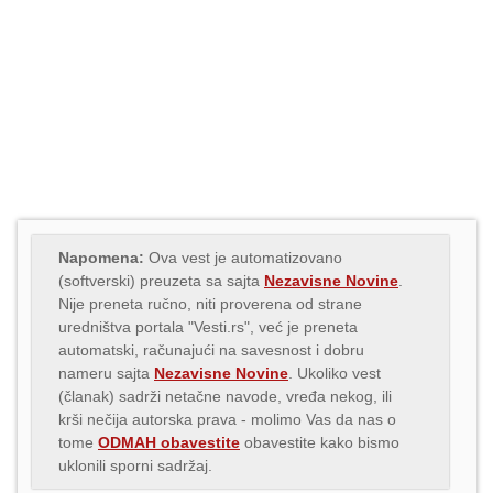
Napomena:
Ova vest je automatizovano
(softverski) preuzeta sa sajta
Nezavisne Novine
.
Nije preneta ručno, niti proverena od strane
uredništva portala "Vesti.rs", već je preneta
automatski, računajući na savesnost i dobru
nameru sajta
Nezavisne Novine
. Ukoliko vest
(članak) sadrži netačne navode, vređa nekog, ili
krši nečija autorska prava - molimo Vas da nas o
tome
ODMAH obavestite
obavestite kako bismo
uklonili sporni sadržaj.