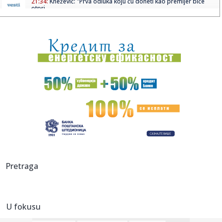
21:34:
Knežević: "Prva odluka koju ću doneti kao premijer biće
otpri...
21:32:
MUP apelovao na posetioce Sabora trubača u Guči: Ne
vozite pija...
21:31:
Litvanija srušila Srbiju na startu Evrobasketa – dominirao
Ša...
21:31:
Da li je ovo najbizarniji film godine?; "Pljušte" reakcije na
dr...
21:29:
Protest povodom pozivanja Zelenskog u zvaničnu posetu
Srbiji
21:27:
Studenti u Pančevu prikupljaju pomoć za vatrogasce i
dobrovoljc...
21:22:
Pacovi iz Belgije otkrivaju mine, tuberkulozu i preživele
Pretraga
posle ...
21:17:
Procurile informacije: Objavljeno kad stiže iPhone 18?
U fokusu
21:15:
Električni automobili izgubili zamah: Šta je zaustavilo
najve...