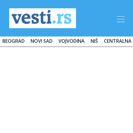
BEOGRAD
NOVI SAD
VOJVODINA
NIŠ
CENTRALNA 