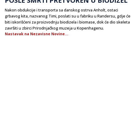
Nakon obdukcije i transporta sa danskog ostrva Anholt, ostaci
grbavog kita, nazvanog Timi, poslati su u fabriku u Randersu, gdje će
biti iskorišćeni za proizvodnju biodizela i biomase, dok će dio skeleta
završiti u zbirci Prirodnjačkog muzeja u Kopenhagenu.
Nastavak na Nezavisne Novine...