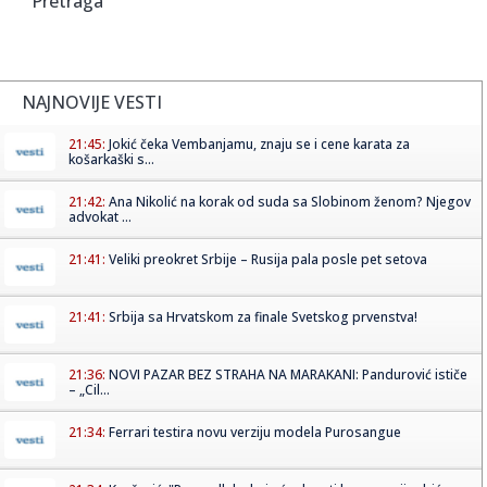
Pretraga
NAJNOVIJE VESTI
21:45:
Jokić čeka Vembanjamu, znaju se i cene karata za
košarkaški s...
21:42:
Ana Nikolić na korak od suda sa Slobinom ženom? Njegov
advokat ...
21:41:
Veliki preokret Srbije – Rusija pala posle pet setova
21:41:
Srbija sa Hrvatskom za finale Svetskog prvenstva!
21:36:
NOVI PAZAR BEZ STRAHA NA MARAKANI: Pandurović ističe
– „Cil...
21:34:
Ferrari testira novu verziju modela Purosangue