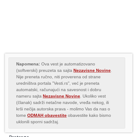
Napomena:
Ova vest je automatizovano
(softverski) preuzeta sa sajta
Nezavisne Novine
.
Nije preneta ručno, niti proverena od strane
uredništva portala "Vesti.rs", već je preneta
automatski, računajući na savesnost i dobru
nameru sajta
Nezavisne Novine
. Ukoliko vest
(članak) sadrži netačne navode, vređa nekog, ili
krši nečija autorska prava - molimo Vas da nas o
tome
ODMAH obavestite
obavestite kako bismo
uklonili sporni sadržaj.