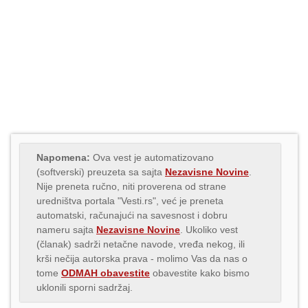
Napomena:
Ova vest je automatizovano
(softverski) preuzeta sa sajta
Nezavisne Novine
.
Nije preneta ručno, niti proverena od strane
uredništva portala "Vesti.rs", već je preneta
automatski, računajući na savesnost i dobru
nameru sajta
Nezavisne Novine
. Ukoliko vest
(članak) sadrži netačne navode, vređa nekog, ili
krši nečija autorska prava - molimo Vas da nas o
tome
ODMAH obavestite
obavestite kako bismo
uklonili sporni sadržaj.