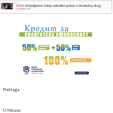
15:52:
Državljaninu Srbije određen pritvor u Hrvatskoj zbog
sumnje na ...
15:52:
Sutra počinje Guča! Varošica već u ludilu: Grme trube, lomi
s...
15:52:
NIKOLIĆ GA ŽELI: AEK krenuo po njega, bivši vezista
Partizana ...
15:47:
Tužilaštvo traži od Advokatske komore da reaguje zbog
tvrdnji ...
15:45:
ANS o tvrdnjama protiv policije posle Valjeva: "Istina ne
sme bit...
15:45:
Eurojust podržao državu Srbiju i rad naše policije
15:45:
Omri Glazer doživeo saobraćajnu nezgodu u Izraelu
Pretraga
15:43:
OPREZ: Crveni meteo alarm na snazi u Pčinjskom okrugu
U fokusu
15:42:
Zemun fest 2026 od 19. do 23. avgusta