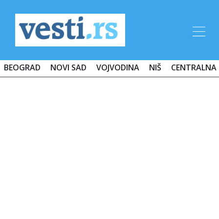
BEOGRAD
NOVI SAD
VOJVODINA
NIŠ
CENTRALNA 