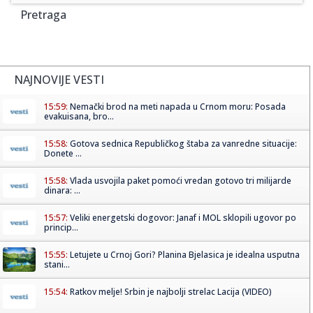
Pretraga
NAJNOVIJE VESTI
15:59:
Nemački brod na meti napada u Crnom moru: Posada
evakuisana, bro...
15:58:
Gotova sednica Republičkog štaba za vanredne situacije:
Donete ...
15:58:
Vlada usvojila paket pomoći vredan gotovo tri milijarde
dinara: ...
15:57:
Veliki energetski dogovor: Janaf i MOL sklopili ugovor po
princip...
15:55:
Letujete u Crnoj Gori? Planina Bjelasica je idealna usputna
stani...
15:54:
Ratkov melje! Srbin je najbolji strelac Lacija (VIDEO)