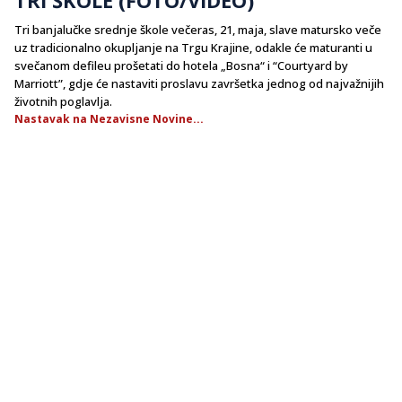
Tri banjalučke srednje škole večeras, 21, maja, slave matursko veče
uz tradicionalno okupljanje na Trgu Krajine, odakle će maturanti u
svečanom defileu prošetati do hotela „Bosna“ i “Courtyard by
Marriott”, gdje će nastaviti proslavu završetka jednog od najvažnijih
životnih poglavlja.
Nastavak na Nezavisne Novine...