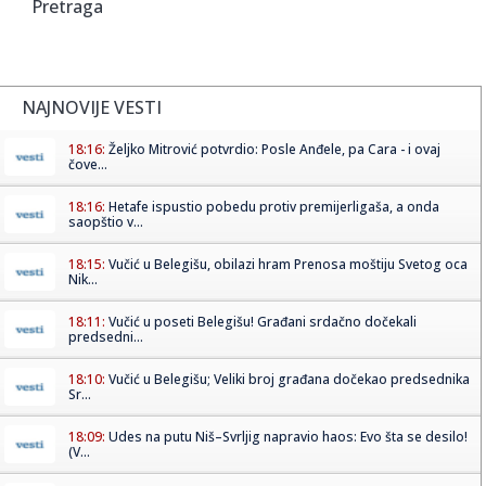
Pretraga
NAJNOVIJE VESTI
18:16:
Željko Mitrović potvrdio: Posle Anđele, pa Cara - i ovaj
čove...
18:16:
Hetafe ispustio pobedu protiv premijerligaša, a onda
saopštio v...
18:15:
Vučić u Belegišu, obilazi hram Prenosa moštiju Svetog oca
Nik...
18:11:
Vučić u poseti Belegišu! Građani srdačno dočekali
predsedni...
18:10:
Vučić u Belegišu; Veliki broj građana dočekao predsednika
Sr...
18:09:
Udes na putu Niš–Svrljig napravio haos: Evo šta se desilo!
(V...