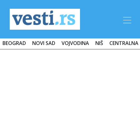
BEOGRAD
NOVI SAD
VOJVODINA
NIŠ
CENTRALNA 