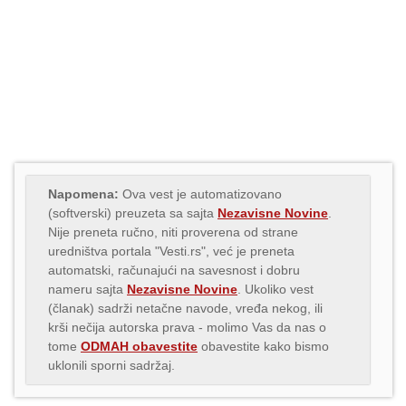
Napomena:
Ova vest je automatizovano
(softverski) preuzeta sa sajta
Nezavisne Novine
.
Nije preneta ručno, niti proverena od strane
uredništva portala "Vesti.rs", već je preneta
automatski, računajući na savesnost i dobru
nameru sajta
Nezavisne Novine
. Ukoliko vest
(članak) sadrži netačne navode, vređa nekog, ili
krši nečija autorska prava - molimo Vas da nas o
tome
ODMAH obavestite
obavestite kako bismo
uklonili sporni sadržaj.