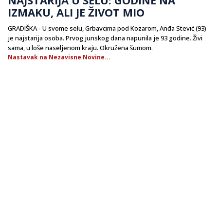
IZMAKU, ALI JE ŽIVOT MIO
GRADIŠKA - U svome selu, Grbavcima pod Kozarom, Anđa Stević (93)
je najstarija osoba. Prvog junskog dana napunila je 93 godine. Živi
sama, u loše naseljenom kraju. Okružena šumom.
Nastavak na Nezavisne Novine...