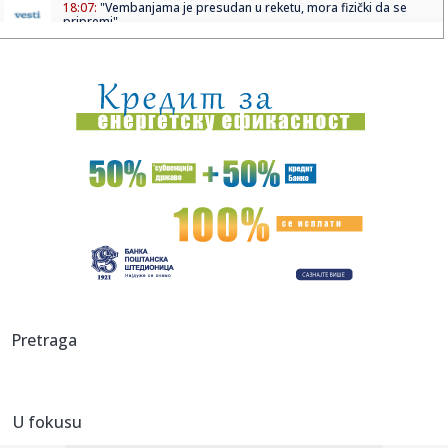
18:07:
"Vembanjama je presudan u reketu, mora fizički da se
pripremi"
18:05:
OTKRIVEN UZROK SMRTI BRENDONA KLARKA: Posle skoro
tri meseca stig...
18:01:
Ako redovno trenirate, evo zašto bi sauna mogla da
postane deo v...
18:01:
I Kokanović u nemilosti blokadera; Planiran za ministra
poljopri...
17:59:
Zvijer uhvaćena na Bilećkom jezeru! Dugačak 2 metra, težak
50...
17:59:
Evakuisano 20.000 ljudi zbog šumskog požara
17:51:
Nova medalja za Srbiju
Pretraga
17:47:
Iran se povukao?
U fokusu
17:45:
Steve Hackett i Steve Rothery objavili video za „Red Dragon“
...