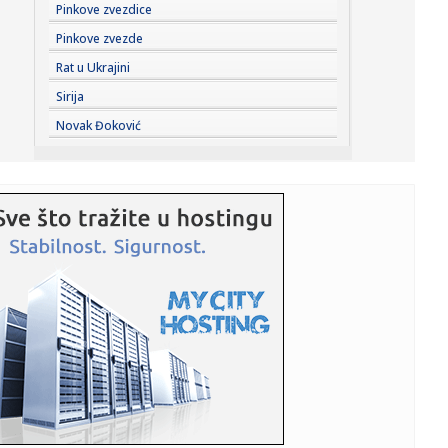
22:36:
STANKOVIĆ POSLE PAZARA PORUČIO: „Moja leđa su
Pinkove zvezdice
mnogo šira, o...
Pinkove zvezde
22:35:
Suša uzima ogroman danak u Srbiji: Prinos kukuruza pada
Rat u Ukrajini
i do 40 ...
Sirija
22:30:
Bukti kod Surčina; Ogroman plamen para nebo, vatra se
Novak Đoković
vidi širo...
22:27:
Muškarac poginuo dok je pretrčavao prugu u Zemunu
22:24:
Crveni karton, ali i dobra reakcija: Stanković zadovoljan
pobedo...
22:21:
Stanković: "Svima nam je glava već na utorku"
22:20:
Ovo posle uboda ose ili stršljena nikako ne ignorišite!
Doktork...
22:19:
Hennessey Supercharged Maximus Rumble Bee SRT
22:17:
Stravična nesreća u Hrvatskoj: Urušio se balkon; Sa
konstrukci...