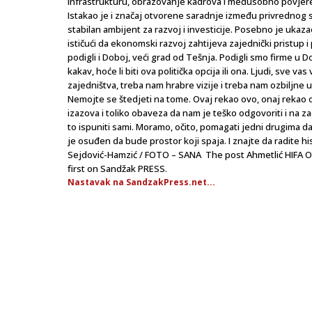
infrastrukturu, obrazovanje kadrova i međusobno povjere
Istakao je i značaj otvorene saradnje između privrednog se
stabilan ambijent za razvoj i investicije. Posebno je uk
ističući da ekonomski razvoj zahtijeva zajednički pristup i 
podigli i Doboj, veći grad od Tešnja. Podigli smo firme u Do
kakav, hoće li biti ova politička opcija ili ona. Ljudi, sve 
zajedništva, treba nam hrabre vizije i treba nam ozbiljne u
Nemojte se štedjeti na tome. Ovaj rekao ovo, onaj rekao 
izazova i toliko obaveza da nam je teško odgovoriti i na 
to ispuniti sami. Moramo, očito, pomagati jedni drugima d
je osuđen da bude prostor koji spaja. I znajte da radite hi
Sejdović-Hamzić / FOTO – SANA The post Ahmetlić HIFA OIL
first on Sandžak PRESS.
Nastavak na SandzakPress.net...