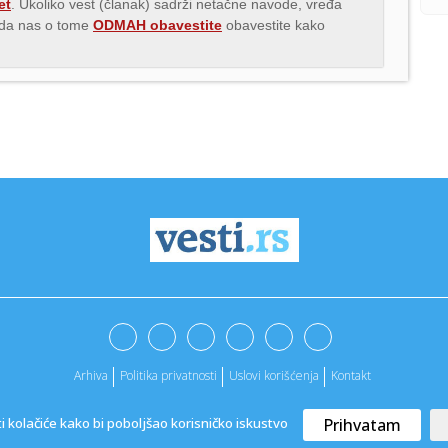
et
. Ukoliko vest (članak) sadrži netačne navode, vređa
s da nas o tome
ODMAH obavestite
obavestite kako
Arhiva
Politika privatnosti
Uslovi korišćenja
Kontakt
ti kolačiće kako bi poboljšao korisničko iskustvo
Prihvatam
@2022. -
Vesti
|
Marketing agencija
ApaOne