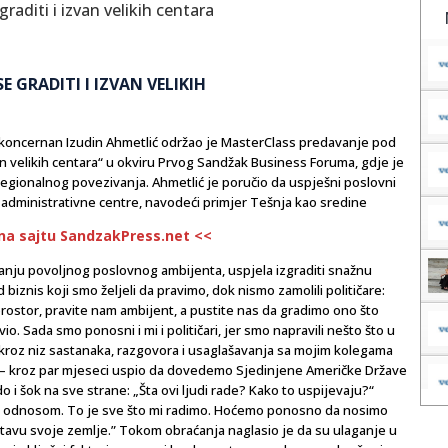
E GRADITI I IZVAN VELIKIH
il koncernan Izudin Ahmetlić održao je MasterClass predavanje pod
n velikih centara“ u okviru Prvog Sandžak Business Foruma, gdje je
regionalnog povezivanja. Ahmetlić je poručio da uspješni poslovni
 i administrativne centre, navodeći primjer Tešnja kao sredine
 na sajtu SandzakPress.net <<
varanju povoljnog poslovnog ambijenta, uspjela izgraditi snažnu
biznis koji smo željeli da pravimo, dok nismo zamolili političare:
rostor, pravite nam ambijent, a pustite nas da gradimo ono što
o. Sada smo ponosni i mi i političari, jer smo napravili nešto što u
ti, kroz niz sastanaka, razgovora i usaglašavanja sa mojim kolegama
nja – kroz par mjeseci uspio da dovedemo Sjedinjene Američke Države
 i šok na sve strane: „Šta ovi ljudi rade? Kako to uspijevaju?“
im odnosom. To je sve što mi radimo. Hoćemo ponosno da nosimo
avu svoje zemlje.” Tokom obraćanja naglasio je da su ulaganje u