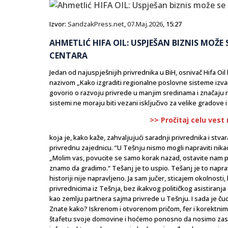
Izvor:
SandzakPress.net
,
07.Maj.2026
, 15:27
AHMETLIĆ HIFA OIL: USPJEŠAN BIZNIS MOŽE S
CENTARA
Jedan od najuspješnijih privrednika u BiH, osnivač Hifa O
nazivom „Kako izgraditi regionalne poslovne sisteme izva
govorio o razvoju privrede u manjim sredinama i značaju 
sistemi ne moraju biti vezani isključivo za velike gradove
>> Pročitaj celu vest
koja je, kako kaže, zahvaljujući saradnji privrednika i st
privrednu zajednicu. “U Tešnju nismo mogli napraviti nikad 
„Molim vas, povucite se samo korak nazad, ostavite nam p
znamo da gradimo.“ Tešanj je to uspio. Tešanj je to napravi
historiji nije napravljeno. Ja sam jučer, sticajem okolnos
privrednicima iz Tešnja, bez ikakvog političkog asistira
kao zemlju partnera sajma privrede u Tešnju. I sada je čudo
Znate kako? Iskrenom i otvorenom pričom, fer i korektn
štafetu svoje domovine i hoćemo ponosno da nosimo zast