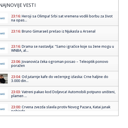
NAJNOVIJE VESTI
23:16:
Heroji sa Olimpa! Srbi sat vremena vodili borbu za život
na opas...
23:16:
Bruno Gimaraeš prešao iz Njukasla u Arsenal
23:16:
Drama se nastavlja: "Samo igračice koje su žene mogu u
WNBA, al...
23:06:
Jovanovića čeka ogroman posao – Teleoptik ponovo
poražen
23:04:
Od jutarnje kafe do večernjeg izlaska: Crne haljine do
3.000 din...
23:03:
Vatreni pakao kod Doljevca! Automobili potpuno uništeni,
plamen ...
23:00:
Crvena zvezda slavila protiv Novog Pazara, Katai junak
pobjede
22:59:
Šteta! Mlade lavice ostale bez finala