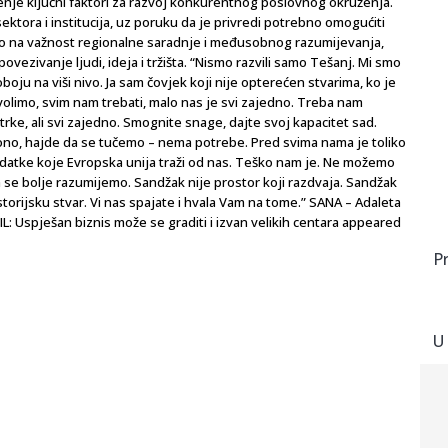
nje ključni faktori za razvoj konkurentnog poslovnog okruženja.
ktora i institucija, uz poruku da je privredi potrebno omogućiti
azao na važnost regionalne saradnje i međusobnog razumijevanja,
povezivanje ljudi, ideja i tržišta. “Nismo razvili samo Tešanj. Mi smo
boju na viši nivo. Ja sam čovjek koji nije opterećen stvarima, ko je
vas volimo, svim nam trebati, malo nas je svi zajedno. Treba nam
trke, ali svi zajedno. Smognite snage, dajte svoj kapacitet sad.
ono, hajde da se tučemo – nema potrebe. Pred svima nama je toliko
zadatke koje Evropska unija traži od nas. Teško nam je. Ne možemo
a se bolje razumijemo. Sandžak nije prostor koji razdvaja. Sandžak
storijsku stvar. Vi nas spajate i hvala Vam na tome.” SANA – Adaleta
: Uspješan biznis može se graditi i izvan velikih centara appeared
P
U