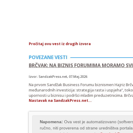
Pročitaj ovu vest iz drugih izvora
POVEZANE VESTI
BRČVAK: NA BIZNIS FORUMIMA MORAMO SVI 
Izvor:
SandzakPress.net
, 07.Maj.2026
Na prvom Sandžak Business Forumu biznismen Hajriz Brčv
međunarodnih investicija: strategija rasta i uspjeha“, to
upornosti u biznisu i podršci mladim preduzetnicima. Brčva
Nastavak na SandzakPress.net...
Napomena:
Ova vest je automatizovano (softvers
ručno, niti proverena od strane uredništva portala