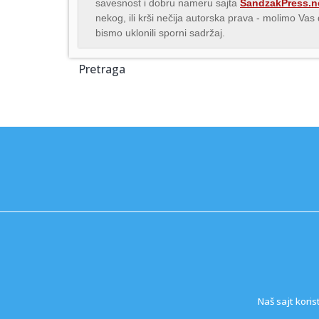
savesnost i dobru nameru sajta
SandzakPress.n
nekog, ili krši nečija autorska prava - molimo Va
bismo uklonili sporni sadržaj.
Pretraga
Naš sajt koris