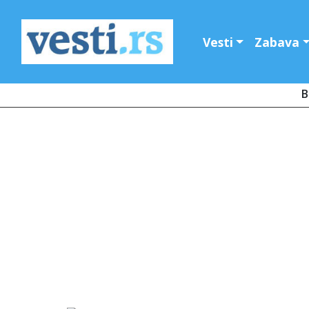
Vesti
Zabava
B