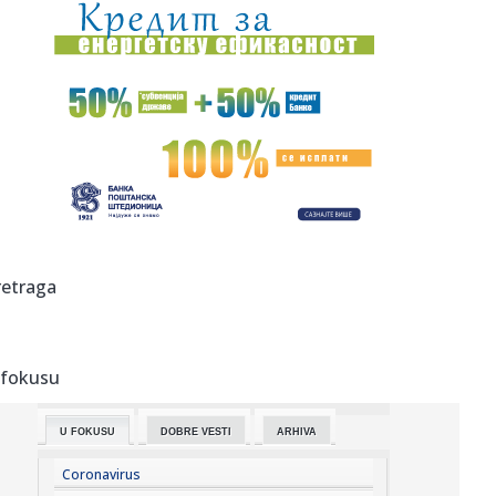
22:57:
RADNIČKI SE KONAČNO RASPUCAO: Sise plesao po „Čika
Dači“,...
22:53:
Belgija najveći izvoznik piva u EU
22:50:
Srušio se helikopter; Ima mrtvih FOTO/VIDEO
22:49:
Od 50 do više od 10.000 evra mesečno: Evo koliko
zarađuju infl...
22:45:
Prazne tribine, ali puna mreža Zemunaca: Pogledajte
retraga
hajlajtse po...
22:43:
Protestna izložba ispred Jovine gimnazije: "Ne možete nas
nater...
 fokusu
22:38:
Braća iz BiH osuđena zbog nereda u Njemačkoj
U FOKUSU
DOBRE VESTI
ARHIVA
22:37:
Gabrijel Rajković (15) ispisao istoriju norveškog fudbala
VIDEO
Coronavirus